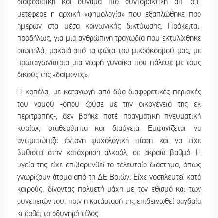
διαφορετική και συνάμα πιο συνταρακτική απ’ ό,τι
μετέφερε η αρχική «φημολογία» που εξαπλώθηκε προ
ημερών στα μέσα κοινωνικής δικτύωσης. Πρόκειται,
προδήλως, για μια ανθρώπινη τραγωδία που εκτυλίχθηκε
σιωπηλά, μακριά από τα φώτα του μικρόκοσμού μας, με
πρωταγωνίστρια μια νεαρή γυναίκα που πάλευε με τους
δικούς της «δαίμονες».
Η κοπέλα, με καταγωγή από δύο διαφορετικές περιοχές
του νομού -όπου ζούσε με την οικογένειά της εκ
περιτροπής-, δεν βρήκε ποτέ πραγματική πνευματική
κυρίως σταθερότητα και διαύγεια. Εμφανίζεται να
αντιμετώπιζε έντονη ψυχολογική πίεση και να είχε
βυθιστεί στην κατάχρηση αλκοόλ, σε ακραίο βαθμό. Η
υγεία της είχε επιβαρυνθεί το τελευταίο διάστημα, όπως
γνωρίζουν άτομα από τη ΔΕ Βοιών. Είχε νοσηλευτεί κατά
καιρούς, δίνοντας πολυετή μάχη με τον εθισμό και των
συνεπειών του, πριν η κατάστασή της επιδεινωθεί ραγδαία
κι έρθει το οδυνηρό τέλος.