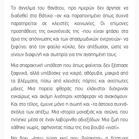
Το άγγελμα του θανάτου, προ ημερών δεν άργησε να
διαδοθεί στα Βάτικα –αν και παραποιημένο όπως συχνά
παρατηρείται σε κλειστές κοινωνίες. Οι επίμονες
προσπάθειες της οικογένειάς της -που είχαν φτάσει στα
όρια της απόγνωσης και των σπασμωδικών ενεργειών- να
ξεφύγει από τον φαύλο κύκλο, δεν απέδωσαν, ώστε να
γίνουν διαφυγή και σωτηρία για την αγαπημένη τους.
Μια σπαρακτική υπόθεση που όπως φαίνεται δεν ξέσπασε
ξαφνικά, αλλά υπέβοσκε για καιρό, αθόρυβα, μακριά από
τα βλέμματα, πίσω από κλειστές πόρτες και ανείπωτες
μάχες. Μια πορεία φθοράς που ελάχιστοι διέκριναν
εγκαίρως και ακόμη λιγότεροι κατάφεραν να ανακόψουν.
Και στο τέλος, έμεινε μόνο η σιωπή και -τα άστοχα συχνά-
σχόλια των απέξω. Μια ιστορία μοναξιάς και αγώνα, που
πνίγηκε μέσα σε έναν λαβύρινθο αδιεξόδων. Μια ζωή που
χάθηκε νωρίς, αφήνοντας πίσω της ένα βουβό «γιατί».
Να βρει -έστω τώρα εκεί που βρίσκεται- η δύστυχη