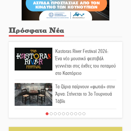
Πρόσφατα Νέα
Kastoras River Festival 2026:
Ένα νέο μουσικό φεστιβάλ
γεννιέται στις όχθες του ποταμού
στο Καστόρειο
Τα ζάρια παίρνουν «φωτιά» στην
Άρνα: Στήνεται το 3ο Τουρνουά
Τάβλι
Αυθεντικό γλέντι με «Γιορτή
Βραστού» στη Σοχά