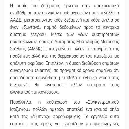
Η ουσία του ζητήματος έγκειται στην υποχρεωτική
αναβάθμιση των τεχνικών προδιαγραφών που επιβάλλει η
ΑΑΔΕ, μετατρέποντας κάθε δεξαμενή και κάθε αντλία σε
έναν «ζωντανό» πομπό δεδομένων προς το κεντρικό
σύστημα ελέγχου. Μέσω των νέων αυστηρότατων
πρωτοκόλλων, όπως ο Αυτόματος Μηχανισμός Μέτρησης
Στάθμης (ΑΜΜΣ), επιτυγχάνεται πλέον η καταγραφή της
ποσότητας αλλά και της θερμοκρασίας του καυσίμου με
απόλυτη ακρίβεια. Επιπλέον, η άμεση διαβίβαση σημάτων
συναγερμού (alarms) σε πραγματικό χρόνο σημαίνει ότι
οποιαδήποτε ασυνήθιστη μεταβολή ή ένδειξη νερού στις
δεξαμενές θα κινητοποιεί πλέον αυτόματα τους
ελεγκτικούς μηχανισμούς.
Παράλληλα, η καθιέρωση του «Συγκεντρωτικού
Ισοζυγίου» πολλών ημερών αποτελεί ένα ισχυρό όπλο
κατά της «έξυπνης» φοροδιαφυγής. Το εργαλείο αυτό
επιτρέπει στις αρχές να εντοπίζουν μη φυσιολογικές