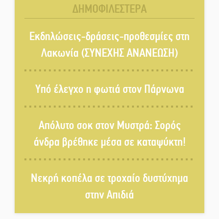
ΔΗΜΟΦΙΛΕΣΤΕΡΑ
Το τελεφερίκ της Μονεμβασιάς
στο τραπέζι του δημόσιου
Εκδηλώσεις-δράσεις-προθεσμίες στη
διαλόγου
Λακωνία (ΣΥΝΕΧΗΣ ΑΝΑΝΕΩΣΗ)
Πολιτισμός και παράδοση δίνουν
ραντεβού στην Αγόριανη
Υπό έλεγχο η φωτιά στον Πάρνωνα
Η Σοχά ετοιμάζεται για ένα
Απόλυτο σοκ στον Μυστρά: Σορός
δυναμικό καλοκαιρινό party
άνδρα βρέθηκε μέσα σε καταψύκτη!
Διακοπή μαθημάτων στο
Νεκρή κοπέλα σε τροχαίο δυστύχημα
Ματάλειο Κολυμβητήριο την
εβδομάδα του
στην Απιδιά
Δεκαπενταύγουστου