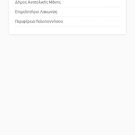
Δήμος Ανατολικής Μάνης
Πού βρίσκεται το ιστορικό
κέντρο της Σπάρτης;
Επιμελητήριο Λακωνίας
Περιφέρεια Πελοποννήσου
Το δικό σας σχόλιο: Ρύποι