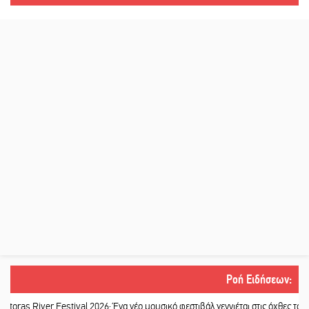
Ροή Ειδήσεων
:
ver Festival 2026: Ένα νέο μουσικό φεστιβάλ γεννιέται στις όχθες του ποταμού 