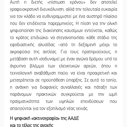
Αυτή η διετής «πίστωση χρόνου» δεν αποτελεί
γραφειοκρατική διευκόλυνση, αλλά την τελευταία ευκαιρία
για τον κλάδο να ευθυγραμμιστεί με ένα αυστηρό πλαίσιο
που δεν επιδέχεται παρερμηνείες. Η πίεση για την ολική
ψηφιοποίηση της διακίνησης καυσίμων εντείνεται, καθώς
το κράτος επιδιώκει να στεγανοποιήσει κάθε στάδιο της
εφοδιαστικής αλυσίδας –από τη δεξαμενή μέχρι το
ακροφύσιο της αντλίας. Για τους πρατηριούχους, η
μετάβαση αυτή ισοδυναμεί με έναν αγώνα δρόμου υπό το
άγρυπνο βλέμμα των ελεγκτικών αρχών, όπου η
τεχνολογική αναβάθμιση παύει να είναι προαιρετική και
μετατρέπεται σε προϋπόθεση ύπαρξης. Σε αυτό το τοπίο,
η ανάγκη για διαφανείς συναλλαγές και πάταξη των
παράνομων πρακτικών συγκρούεται με την ωμή
πραγματικότητα των υψηλών επενδύσεων που
απαιτούνται για τον εξοπλισμό νέας γενιάς.
Η ψηφιακή «ακτινογραφία» της ΑΑΔΕ
και το τέλος της ανοχής