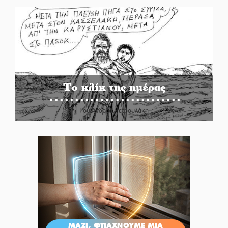
Το κλίκ της ημέρας
Του Ανδρέα Πετρουλάκη