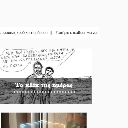
 χορό και παράδοση
||
Σωτήρια επέμβαση για ναυτικό ανοιχτά του Γυθείου
||
Το κλίκ της ημέρας
Του Ανδρέα Πετρουλάκη