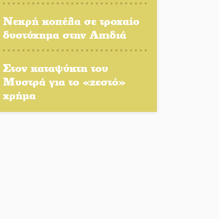
Κερδισμένη ουσία ή
Νεκρή κοπέλα σε τροχαίο
επικοινωνιακές
δυστύχημα στην Απιδιά
εντυπώσεις;
Ελεύθερος ο 55χρονος για
Στον καταψύκτη του
την υπόθεση του Μυστρά
Μυστρά για το «ζεστό»
χρήμα
Ποδοσφαιρικό αντάμωμα
για τους Κοκκινοραχίτες
Μάχης συνέχεια των 310
για τη Λαϊκή Σπάρτης
Στον τελικό του
Πρωταθλήματος Ελλάδας
Beach Soccer ο Π.