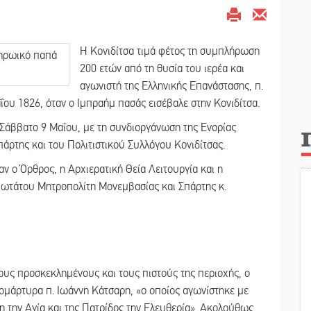
Η Κονιδίτσα τιμά φέτος τη συμπλήρωση
200 ετών από τη θυσία του ιερέα και
αγωνιστή της Ελληνικής Επανάστασης, π.
ΐου 1826, όταν ο Ιμπραήμ πασάς εισέβαλε στην Κονιδίτσα.
Σάββατο 9 Μαΐου, με τη συνδιοργάνωση της Ενορίας
πάρτης και του Πολιτιστικού Συλλόγου Κονιδίτσας.
αν ο Όρθρος, η Αρχιερατική Θεία Λειτουργία και η
ωτάτου Μητροπολίτη Μονεμβασίας και Σπάρτης κ.
ους προσκεκλημένους και τους πιστούς της περιοχής, ο
ομάρτυρα π. Ιωάννη Κάτσαρη, «ο οποίος αγωνίστηκε με
τη την Αγία και της Πατρίδος την Ελευθερία». Ακολούθως,