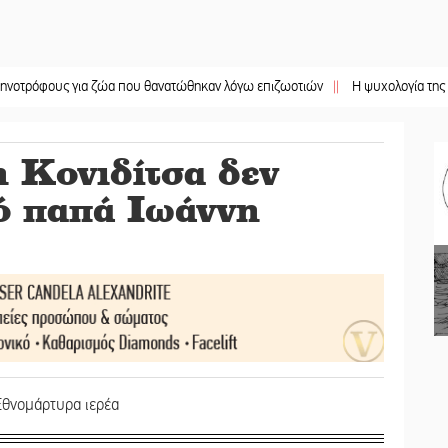
υς για ζώα που θανατώθηκαν λόγω επιζωοτιών
||
Η ψυχολογία της ανατροπής
η Κονιδίτσα δεν
ό παπά Ιωάννη
 Εθνομάρτυρα ιερέα