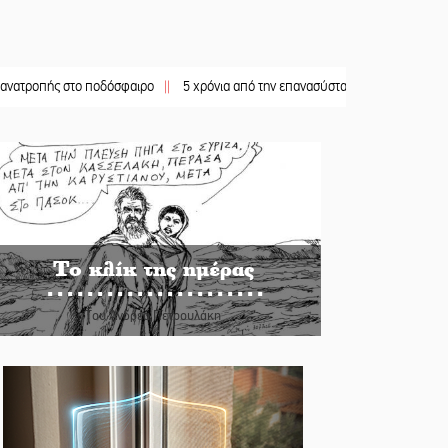
 στο ποδόσφαιρο
||
5 χρόνια από την επανασύσταση της ΙΜ Παναγίας Βρεσθενι
Το κλίκ της ημέρας
Του Ανδρέα Πετρουλάκη