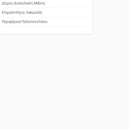
του ΚΑΠΗ
Δήμος Ανατολικής Μάνης
Επιμελητήριο Λακωνίας
Το δικό σας σχόλιο:
Περιφέρεια Πελοποννήσου
Παράδειγμα κοινωνικής
αναισθησίας
Πού βρίσκεται το ιστορικό
κέντρο της Σπάρτης;