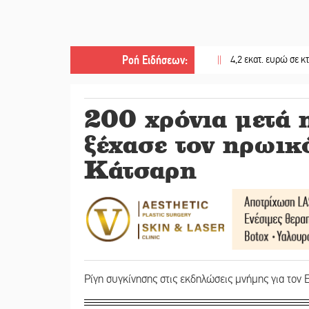
Ροή Ειδήσεων
:
||
4,2 εκατ. ευρώ σε κτηνοτρόφο
200 χρόνια μετά 
ξέχασε τον ηρωικ
Κάτσαρη
Ρίγη συγκίνησης στις εκδηλώσεις μνήμης για τον