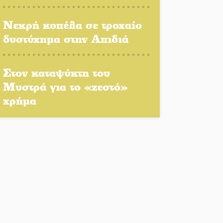
πρόγραμμα δίνει «χρώμα»
στον Αύγουστο του Λαχίου
Νεκρή κοπέλα σε τροχαίο
δυστύχημα στην Απιδιά
Χασισοφυτεία στην
Παλαιοπαναγιά ξεσκέπασε η
Αστυνομία
Στον καταψύκτη του
Μυστρά για το «ζεστό»
Μπαρόκ μελωδίες κάτω
χρήμα
από την αυγουστιάτικη
πανσέληνο της
Μονεμβασιάς
Διακοπή ρεύματος στο Έλος
Στο Γύθειο η Άντζελα
Γκερέκου