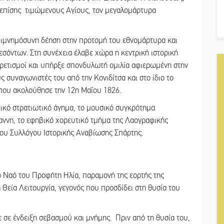
ς επίσης τιμώμενους Αγίους, τον μεγαλομάρτυρα
πιμνημόσυνη δέηση στην προτομή του εθνομάρτυρα και
όντων. Στη συνέχεια έλαβε χώρα η κεντρική ιστορική
ρετισμοί και υπήρξε σπονδυλωτή ομιλία αφιερωμένη στην
 συναγωνιστές του από την Κονιδίτσα και στο ίδιο το
 που ακολούθησε την 12η Μαΐου 1826.
τικό στρατιωτικό άγημα, το μουσικό συγκρότημα
ννη, το εφηβικό χορευτικό τμήμα της Λαογραφικής
ου Συλλόγου Ιστορικής Αναβίωσης Σπάρτης.
 Ναό του Προφήτη Ηλία, παραμονή της εορτής της
Θεία Λειτουργία, γεγονός που προσδίδει στη θυσία του
 σε ένδειξη σεβασμού και μνήμης. Πριν από τη θυσία του,