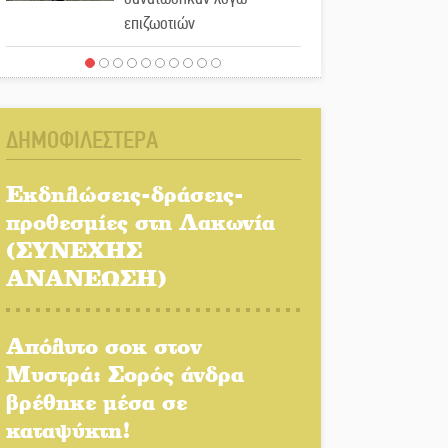
επιζωοτιών
Η ψυχολογία της ανατροπής
στο ποδόσφαιρο
ΔΗΜΟΦΙΛΕΣΤΕΡΑ
Ένα «ταξίδι» τέχνης και
χρωμάτων στη Νεάπολη
Εκδηλώσεις-δράσεις-
προθεσμίες στη Λακωνία
Τα Λαγκάδια κρατούν
(ΣΥΝΕΧΗΣ
ζωντανή την τέχνη της
ΑΝΑΝΕΩΣΗ)
πέτρας
Στους ρυθμούς της
Απόλυτο σοκ στον
Ελεωνόρας Ζουγανέλη το
Μυστρά: Σορός άνδρα
Σαϊνοπούλειο
βρέθηκε μέσα σε
καταψύκτη!
Πλούσιο πολιτιστικό