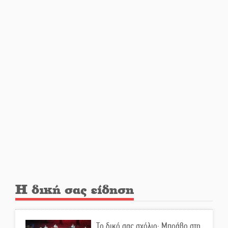
Ματάλειο Κολυμβητήριο την
εβδομάδα του
Δεκαπενταύγουστου
Από Λιβύη είχαν ξεκινήσει οι
μετανάστες που
περισυνελέγησαν στο Ταίναρο
Διακοπή ρεύματος στην Πελλάνα
Λακε-Δαιμονικά: Το κυπαρίσσι
του Μυστρά που φύτρωσε από
μια ξεχασμένη προφητεία
Η δική σας είδηση
Κλήρωσε για τον Αστέρα
Βλαχιώτη στη Γ’ Εθνική
Το δικό σας σχόλιο: Μπράβο στη