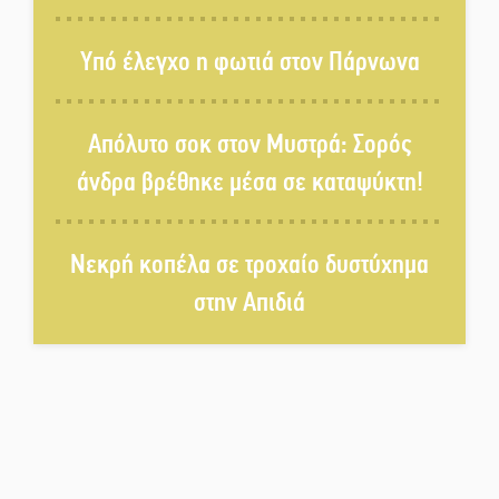
Αυθεντικό γλέντι με «Γιορτή
Υπό έλεγχο η φωτιά στον Πάρνωνα
Βραστού» στη Σοχά
Απόλυτο σοκ στον Μυστρά: Σορός
Το τελεφερίκ της Μονεμβασιάς
άνδρα βρέθηκε μέσα σε καταψύκτη!
στο τραπέζι του δημόσιου
διαλόγου
Νεκρή κοπέλα σε τροχαίο δυστύχημα
Πολιτισμός και παράδοση δίνουν
ραντεβού στην Αγόριανη
στην Απιδιά
Η Σοχά ετοιμάζεται για ένα
δυναμικό καλοκαιρινό party
Διακοπή μαθημάτων στο