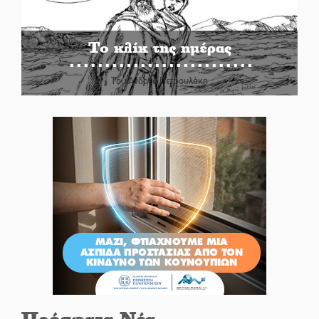
Το κλίκ της ημέρας
Του Ανδρέα Πετρουλάκη
Πρόσφατα Νέα