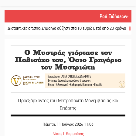
Ροή Ειδήσεων
:
ατακτικές σίτισης: Σήμα για αύξηση στα 10 ευρώ μετά από 20 χρόνια
||
«Για ψυ
Ο Μυστράς γιόρτασε τον
Πολιούχο του, Όσιο Γρηγόριο
τον Μυστριώτη
Προεξάρχοντος του Μητροπολίτη Μονεμβασίας και
Σπάρτης
Πέμπτη, 11 Ιούνιος 2026 11:06
Νίκος Ι. Καρμοίρης