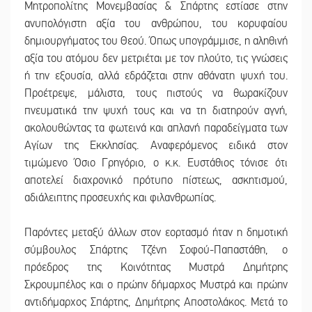
Μητροπολίτης Μονεμβασίας & Σπάρτης εστίασε στην
ανυπολόγιστη αξία του ανθρώπου, του κορυφαίου
δημιουργήματος του Θεού. Όπως υπογράμμισε, η αληθινή
αξία του ατόμου δεν μετριέται με τον πλούτο, τις γνώσεις
ή την εξουσία, αλλά εδράζεται στην αθάνατη ψυχή του.
Προέτρεψε, μάλιστα, τους πιστούς να θωρακίζουν
πνευματικά την ψυχή τους και να τη διατηρούν αγνή,
ακολουθώντας τα φωτεινά και απλανή παραδείγματα των
Αγίων της Εκκλησίας. Αναφερόμενος ειδικά στον
τιμώμενο Όσιο Γρηγόριο, ο κ.κ. Ευστάθιος τόνισε ότι
αποτελεί διαχρονικό πρότυπο πίστεως, ασκητισμού,
αδιάλειπτης προσευχής και φιλανθρωπίας.
Παρόντες μεταξύ άλλων στον εορτασμό ήταν η δημοτική
σύμβουλος Σπάρτης Τζένη Σοφού-Παπαστάθη, ο
πρόεδρος της Κοινότητας Μυστρά Δημήτρης
Σκρουμπέλος και ο πρώην δήμαρχος Μυστρά και πρώην
αντιδήμαρχος Σπάρτης, Δημήτρης Αποστολάκος. Μετά το