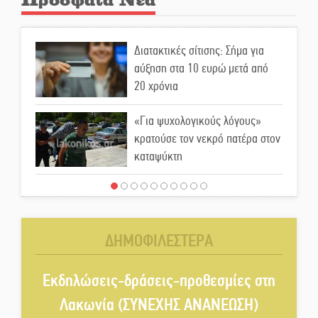
Διατακτικές σίτισης: Σήμα για
αύξηση στα 10 ευρώ μετά από
20 χρόνια
«Για ψυχολογικούς λόγους»
κρατούσε τον νεκρό πατέρα στον
καταψύκτη
Kastoras River Festival 2026:
Ένα νέο μουσικό φεστιβάλ
γεννιέται στις όχθες του ποταμού
ΔΗΜΟΦΙΛΕΣΤΕΡΑ
στο Καστόρειο
Τα ζάρια παίρνουν «φωτιά» στην
Εκδηλώσεις-δράσεις-προθεσμίες στη
Άρνα: Στήνεται το 3ο Τουρνουά
Λακωνία (ΣΥΝΕΧΗΣ ΑΝΑΝΕΩΣΗ)
Τάβλι