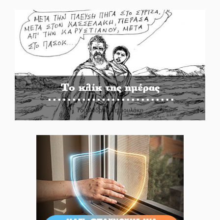
Το κλίκ της ημέρας
Του Ανδρέα Πετρουλάκη