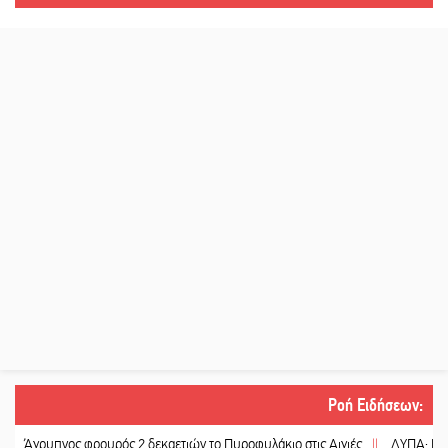
Ροή Ειδήσεων
:
πνος φρουρός 2 δεκαετιών το Πυροφυλάκιο στις Αιγιές
||
ΔΥΠΑ: Επιπλέον 8.