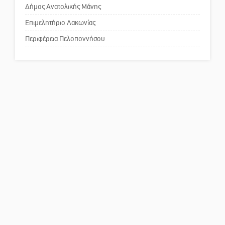
Δήμος Ανατολικής Μάνης
Πού βρίσκεται το ιστορικό
κέντρο της Σπάρτης;
Επιμελητήριο Λακωνίας
Περιφέρεια Πελοποννήσου
Το δικό σας σχόλιο: Ρύποι