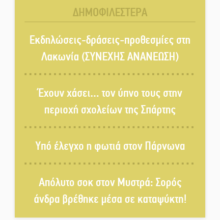
ΔΗΜΟΦΙΛΕΣΤΕΡΑ
Δάκος: Νέα «όπλα» στην
προστασία της ελιάς
Εκδηλώσεις-δράσεις-προθεσμίες στη
Λακωνία (ΣΥΝΕΧΗΣ ΑΝΑΝΕΩΣΗ)
Κυριακή 9 Αυγούστου:
Καλοκαιρινό Pool Party στο
Έχουν χάσει... τον ύπνο τους στην
Mystras Grand Palace Resort &
περιοχή σχολείων της Σπάρτης
Spa
Στον καταψύκτη του Μυστρά για
Υπό έλεγχο η φωτιά στον Πάρνωνα
το «ζεστό» χρήμα
Απόλυτο σοκ στον Μυστρά: Σορός
Ο καρχαρίας από την εποχή του
Σαίξπηρ που αψηφά τον χρόνο
άνδρα βρέθηκε μέσα σε καταψύκτη!