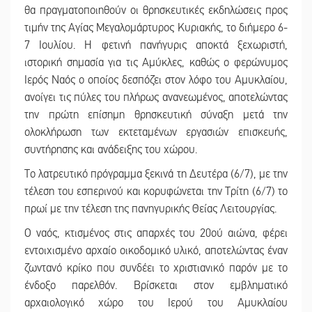
θα πραγματοποιηθούν οι θρησκευτικές εκδηλώσεις προς
τιμήν της Αγίας Μεγαλομάρτυρος Κυριακής, το διήμερο 6-
7 Ιουλίου. Η φετινή πανήγυρις αποκτά ξεχωριστή,
ιστορική σημασία για τις Αμύκλες, καθώς ο φερώνυμος
Ιερός Ναός ο οποίος δεσπόζει στον λόφο του Αμυκλαίου,
ανοίγει τις πύλες του πλήρως ανανεωμένος, αποτελώντας
την πρώτη επίσημη θρησκευτική σύναξη μετά την
ολοκλήρωση των εκτεταμένων εργασιών επισκευής,
συντήρησης και ανάδειξης του χώρου.
Το λατρευτικό πρόγραμμα ξεκινά τη Δευτέρα (6/7), με την
τέλεση του εσπερινού και κορυφώνεται την Τρίτη (6/7) το
πρωί με την τέλεση της πανηγυρικής Θείας Λειτουργίας.
Ο ναός, κτισμένος στις απαρχές του 20ού αιώνα, φέρει
εντοιχισμένο αρχαίο οικοδομικό υλικό, αποτελώντας έναν
ζωντανό κρίκο που συνδέει το χριστιανικό παρόν με το
ένδοξο παρελθόν. Βρίσκεται στον εμβληματικό
αρχαιολογικό χώρο του Ιερού του Αμυκλαίου