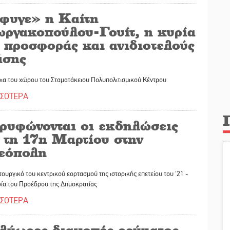
φυγε» η Καίτη
ωργακοπούλου-Γουίτ, η κυρία
ς προσφοράς και ανιδιοτελούς
άσης
ια του χώρου του Σταματάκειου Πολυπολιτισμικού Κέντρου
ΣΣΟΤΕΡΑ
ρυφώνονται οι εκδηλώσεις
 τη 17η Μαρτίου στην
εόπολη
τουργικό του κεντρικού εορτασμού της ιστορικής επετείου του '21 -
ία του Προέδρου της Δημοκρατίας
ΣΣΟΤΕΡΑ
λύωρες διακοπές ρεύματος