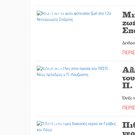
Μι
16/03/2026
ζω
Σπ
Δενδρο
ΠΕΡΙ
Αλ
14/03/2026
το
Π.
Έληξε η
ΠΕΡΙ
Πι
13/03/2026
νε