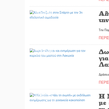
Αλ
12/03/2026
την
Την Πα
ΠΕΡΙ
Δω
12/03/2026
για
Λα
Δράσει
ΠΕΡΙ
Η 
12/03/2026
με
τη