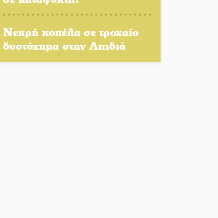
Μονεμβασιάς στο τραπέζι
του δημόσιου διαλόγου
Νεκρή κοπέλα σε τροχαίο
δυστύχημα στην Απιδιά
Πολιτισμός και παράδοση
δίνουν ραντεβού στην
Αγόριανη
Η Σοχά ετοιμάζεται για ένα
δυναμικό καλοκαιρινό party
Διακοπή μαθημάτων στο
Ματάλειο Κολυμβητήριο την
εβδομάδα του
Δεκαπενταύγουστου
Από Λιβύη είχαν ξεκινήσει οι
μετανάστες που