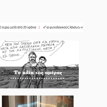
ά από 20 χρόνια
||
«Για ψυχολογικούς λόγους» κρατούσε τον νεκρό πατέρα στ
Το κλίκ της ημέρας
Του Ανδρέα Πετρουλάκη