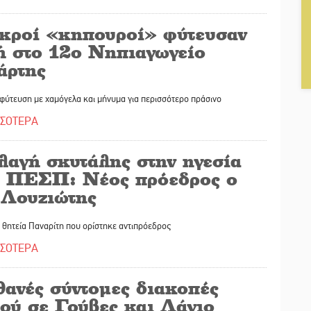
κροί «κηπουροί» φύτευσαν
ή στο 12ο Νηπιαγωγείο
άρτης
φύτευση με χαμόγελα και μήνυμα για περισσότερο πράσινο
ΣΣΟΤΕΡΑ
λαγή σκυτάλης στην ηγεσία
υ ΠΕΣΠ: Νέος πρόεδρος ο
 Λουζιώτης
 θητεία Παναρίτη που ορίστηκε αντιπρόεδρος
ΣΣΟΤΕΡΑ
θανές σύντομες διακοπές
ρού σε Γούβες και Λάγιο