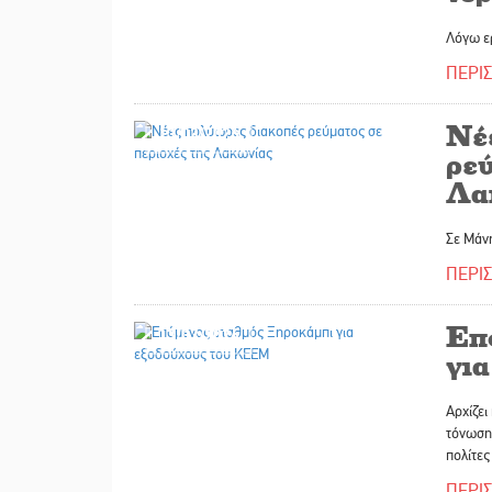
Λόγω ε
ΠΕΡΙ
Νέ
13/03/2026
ρεύ
Λα
Σε Μάνη
ΠΕΡΙ
Επ
13/03/2026
γι
Αρχίζει
τόνωση 
πολίτες
ΠΕΡΙ