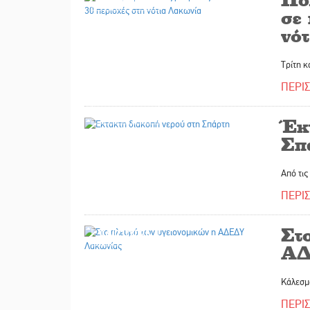
σε
νό
Τρίτη κ
ΠΕΡΙ
16/03/2026
Έκ
Σπ
Από τις
ΠΕΡΙ
Στ
16/03/2026
ΑΔ
Κάλεσμα
ΠΕΡΙ