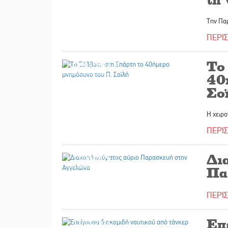
Την Πα
ΠΕΡΙ
Το
12/03/2026
40
Σο
Η χειρ
ΠΕΡΙ
Δι
12/03/2026
Πα
ΠΕΡΙ
Επ
11/03/2026