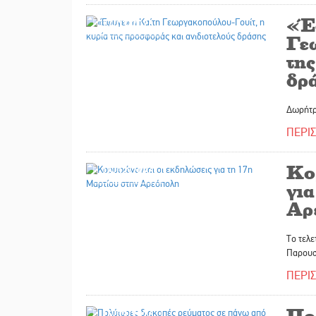
«Έ
17/03/2026
Γε
τη
δρ
Δωρήτρ
ΠΕΡΙ
Κο
16/03/2026
για
Αρ
Το τελε
Παρουσ
ΠΕΡΙ
Πο
16/03/2026