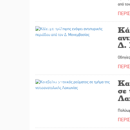
από τον
ΠΕΡΙ
Κά
17/03/2026
αντ
Δ.
Οδηγίε
ΠΕΡΙ
Κατ
17/03/2026
σε 
Λα
Πολύωρη
ΠΕΡΙ