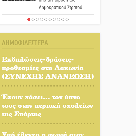
Δημοκρατικού Στρατού
«Στέγνωσε» από νερό πάνω
από μήνα ο Πύρριχος
ΔΗΜΟΦΙΛΕΣΤΕΡΑ
Άγρυπνος φρουρός 2
δεκαετιών το Πυροφυλάκιο
Εκδηλώσεις-δράσεις-
στις Αιγιές
προθεσμίες στη Λακωνία
(ΣΥΝΕΧΗΣ ΑΝΑΝΕΩΣΗ)
ΔΥΠΑ: Επιπλέον 8.000
επιδοτούμενες θέσεις στο
πρόγραμμα απασχόλησης
Έχουν χάσει... τον ύπνο
ανέργων 55 ετών και άνω
τους στην περιοχή σχολείων
της Σπάρτης
Μισθός: Το στοίχημα των
1.500 ευρώ
Υπό έλεγχο η φωτιά στον