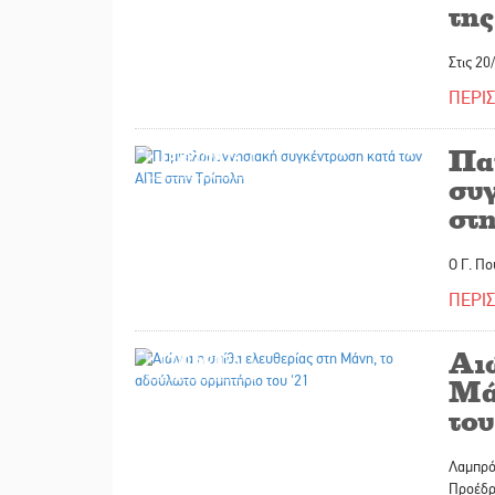
τη
Στις 2
ΠΕΡΙ
Πα
18/03/2026
συ
στ
Ο Γ. Π
ΠΕΡΙ
Αι
17/03/2026
Μά
του
Λαμπρό
Προέδρ