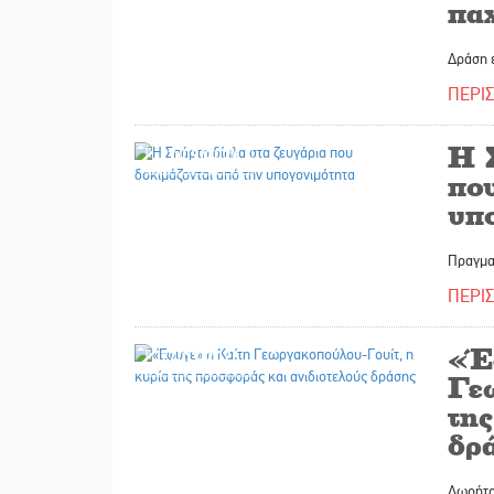
πα
Δράση 
ΠΕΡΙ
Η 
17/03/2026
που
υπ
Πραγμα
ΠΕΡΙ
«Έ
17/03/2026
Γε
τη
δρ
Δωρήτρ