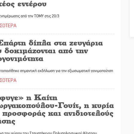
χέος εντέρου
ενημέρωσης από την ΤΟΜΥ στις 20/3
ΣΣΟΤΕΡΑ
Σπάρτη δίπλα στα ζευγάρια
 δοκιμάζονται από την
ογονιμότητα
τοποιήθηκε σημαντική εκδήλωση για την εξωσωματική γονιμοποίηση
ΣΣΟΤΕΡΑ
φυγε» η Καίτη
ωργακοπούλου-Γουίτ, η κυρία
ς προσφοράς και ανιδιοτελούς
άσης
ια του χώρου του Σταματάκειου Πολυπολιτισμικού Κέντρου