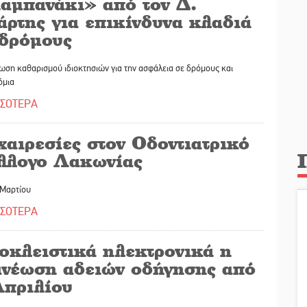
αμπανάκι» από τον Δ.
άρτης για επικίνδυνα κλαδιά
 δρόμους
ση καθαρισμού ιδιοκτησιών για την ασφάλεια σε δρόμους και
όμια
ΣΣΟΤΕΡΑ
αιρεσίες στον Οδοντιατρικό
λλογο Λακωνίας
 Μαρτίου
ΣΣΟΤΕΡΑ
οκλειστικά ηλεκτρονικά η
ανέωση αδειών οδήγησης από
Απριλίου