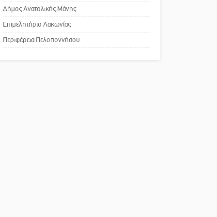
Δήμος Ανατολικής Μάνης
Πού βρίσκεται το ιστορικό
Επιμελητήριο Λακωνίας
κέντρο της Σπάρτης;
Περιφέρεια Πελοποννήσου
Το δικό σας σχόλιο: Ρύποι