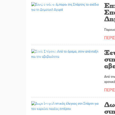
Επ
17/03/2026
Σπά
Δη
Παρουσ
ΠΕΡΙ
Ξε
17/03/2026
στη
αβ
Από την
χρονικό
ΠΕΡΙ
Δω
17/03/2026
στη