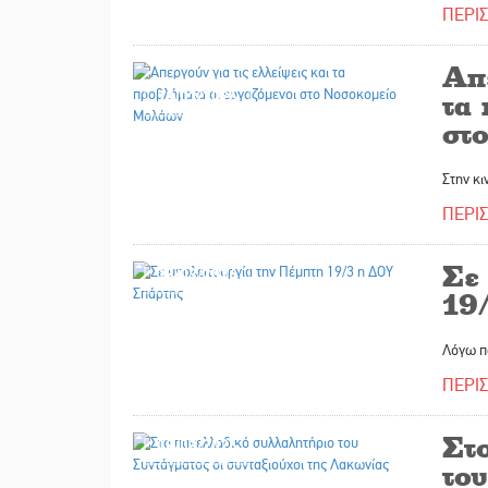
ΠΕΡΙ
Απε
18/03/2026
τα 
στ
Στην κ
ΠΕΡΙ
Σε
18/03/2026
19
Λόγω π
ΠΕΡΙ
Στ
18/03/2026
του