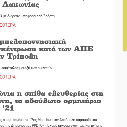
ς Λακωνίας
0/3 με δωρεάν μεταφορά από Σπάρτη
ΣΣΟΤΕΡΑ
μπελοποννησιακή
γκέντρωση κατά των ΑΠΕ
ην Τρίπολη
ουλοκέφαλος μεταξύ των ομιλητών
ΣΣΟΤΕΡΑ
ώνια η σπίθα ελευθερίας στη
νη, το αδούλωτο ορμητήριο
 '21
ς ο εορτασμός της 17ης Μαρτίου στην Αρεόπολη παρουσία του
ου της Δημοκρατίας (ΦΩΤΟ) - Ισχυρό μήνυμα ενότητας και μνήμης