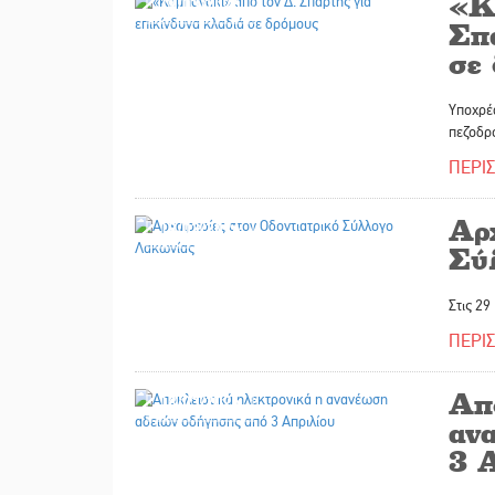
«Κ
19/03/2026
Σπ
σε
Υποχρέω
πεζοδρ
ΠΕΡΙ
Αρχ
18/03/2026
Σύ
Στις 29
ΠΕΡΙ
Απ
18/03/2026
αν
3 