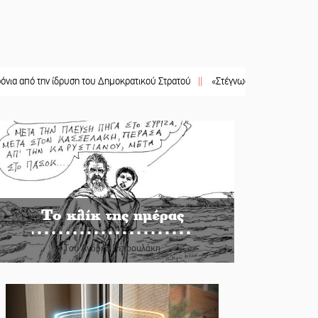
ην ίδρυση του Δημοκρατικού Στρατού
||
«Στέγνωσε» από νερό πάνω από μήνα 
Το κλίκ της ημέρας
Του Ανδρέα Πετρουλάκη