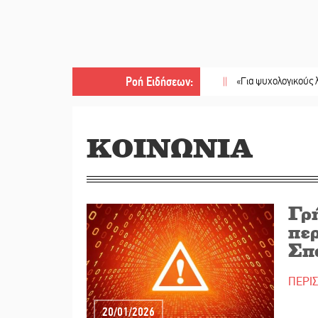
Ροή Ειδήσεων
:
||
«Για ψυχολογικούς λόγους» κρατού
ΚΟΙΝΩΝΙΑ
Γρ
περ
Σπ
ΠΕΡΙ
20/01/2026