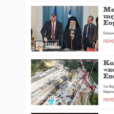
Με
της
Συ
Ευλογο
ΠΕΡΙ
20/01/2026
Κα
«κ
Σπ
Τον Φεβ
Νιάρχος
20/01/2026
ΠΕΡΙ