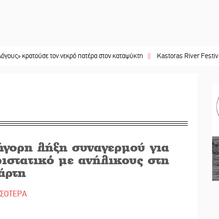
σε τον νεκρό πατέρα στον καταψύκτη
||
Kastoras River Festival 2026: Ένα νέ
ήγορη λήξη συναγερμού για
ιστατικό με ανήλικους στη
άρτη
ΣΣΟΤΕΡΑ