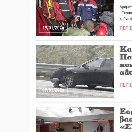
Δραματι
- Τεράσ
χρόνο κ
19/01/2026
ΠΕΡΙ
Κα
Πο
κυ
αλ
ΠΕΡΙ
19/01/2026
Εο
βασ
«Σ