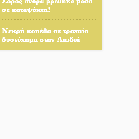
Σορός άνδρα βρέθηκε μέσα
Η Σοχά ετοιμάζεται για ένα
σε καταψύκτη!
δυναμικό καλοκαιρινό party
Διακοπή μαθημάτων στο
Νεκρή κοπέλα σε τροχαίο
Ματάλειο Κολυμβητήριο την
δυστύχημα στην Απιδιά
εβδομάδα του
Δεκαπενταύγουστου
Από Λιβύη είχαν ξεκινήσει οι
μετανάστες που
περισυνελέγησαν στο
Ταίναρο
Διακοπή ρεύματος στην
Πελλάνα
Λακε-Δαιμονικά: Το