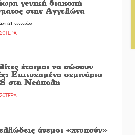
άωρη γενική διακοπή
ύματος στην Αγγελώνα
άρτη 21 Ιανουαρίου
ΣΣΟΤΕΡΑ
λίτες έτοιμοι να σώσουν
ές: Επιτυχημένο σεμινάριο
S στη Νεάπολη
ΣΣΟΤΕΡΑ
ελλώδεις άνεμοι «χτυπούν»