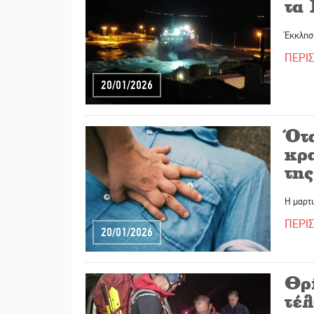
τα
Έκκλησ
ΠΕΡΙ
20/01/2026
Ότ
κρ
τη
Η μαρτ
ΠΕΡΙ
20/01/2026
Θρί
τέ