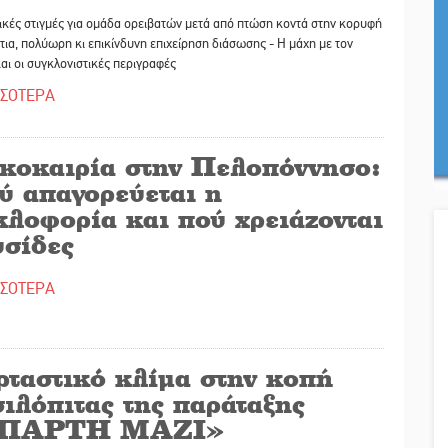
κές στιγμές για ομάδα ορειβατών μετά από πτώση κοντά στην κορυφή
τια, πολύωρη κι επικίνδυνη επιχείρηση διάσωσης - Η μάχη με τον
αι οι συγκλονιστικές περιγραφές
ΣΣΟΤΕΡΑ
κοκαιρία στην Πελοπόννησο:
ύ απαγορεύεται η
κλοφορία και πού χρειάζονται
υσίδες
ΣΣΟΤΕΡΑ
ρταστικό κλίμα στην κοπή
ιλόπιτας της παράταξης
ΠΑΡΤΗ ΜΑΖΙ»