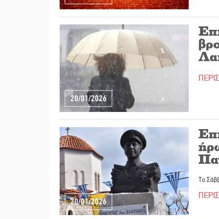
Επ
βρο
Λα
ΠΕΡΙ
20/01/2026
Επ
ήρ
Πα
Το Σάββ
ΠΕΡΙ
20/01/2026