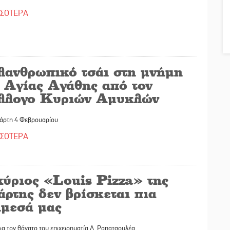
ΣΣΟΤΕΡΑ
λανθρωπικό τσάι στη μνήμη
ς Αγίας Αγάθης από τον
λλογο Κυριών Αμυκλών
τάρτη 4 Φεβρουαρίου
ΣΣΟΤΕΡΑ
κύριος «Louis Pizza» της
ρτης δεν βρίσκεται πια
άμεσά μας
ια τον θάνατο του επιχειρηματία Λ. Ραπατσουλέα