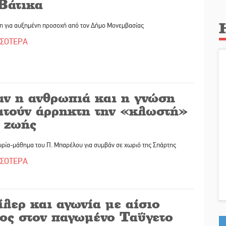
 Βάτικα
η για αυξημένη προσοχή από τον Δήμο Μονεμβασίας
ΣΣΟΤΕΡΑ
αν η ανθρωπιά και η γνώση
ατούν άρρηκτη την «κλωστή»
ς ζωής
υρία-μάθημα του Π. Μπαρέλου για συμβάν σε χωριό της Σπάρτης
ΣΣΟΤΕΡΑ
λερ και αγωνία με αίσιο
λος στον παγωμένο Ταΰγετο