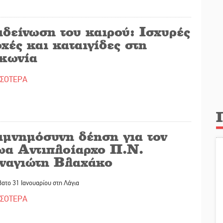
ιδείνωση του καιρού: Ισχυρές
χές και καταιγίδες στη
κωνία
ΣΣΟΤΕΡΑ
ιμνημόσυνη δέηση για τον
ωα Αντιπλοίαρχο Π.Ν.
ναγιώτη Βλαχάκο
ατο 31 Ιανουαρίου στη Λάγια
ΣΣΟΤΕΡΑ