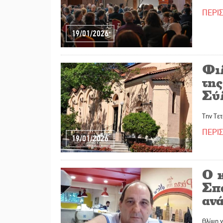
ΠΕΡΙ
19/01/2026
Φι
τη
Σύ
Την Τε
ΠΕΡΙ
19/01/2026
Ο 
Σπά
αν
Θλίψη γ