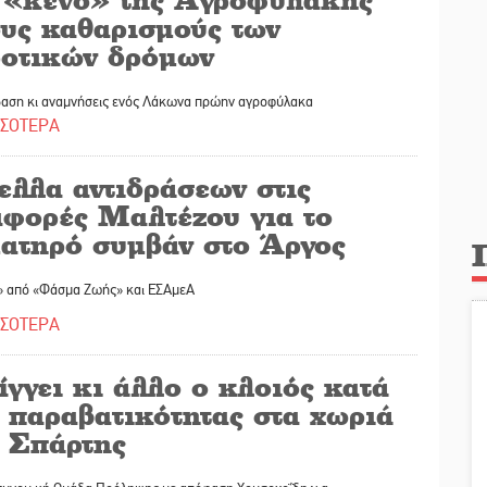
ους καθαρισμούς των
ροτικών δρόμων
αση κι αναμνήσεις ενός Λάκωνα πρώην αγροφύλακα
ΣΣΟΤΕΡΑ
ελλα αντιδράσεων στις
αφορές Μαλτέζου για το
ματηρό συμβάν στο Άργος
» από «Φάσμα Ζωής» και ΕΣΑμεΑ
ΣΣΟΤΕΡΑ
γγει κι άλλο ο κλοιός κατά
 παραβατικότητας στα χωριά
ς Σπάρτης