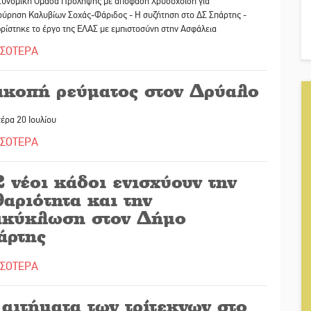
τυνομική Ομάδα Πρόληψης με απόφαση Χρυσοχοΐδη για
ούρηση Καλυβίων Σοχάς-Φάριδος - Η συζήτηση στο ΔΣ Σπάρτης -
ρίστηκε το έργο
της ΕΛΑΣ με εμπιστοσύνη στην Ασφάλεια
ΣΣΟΤΕΡΑ
ακοπή ρεύματος στον Δρύαλο
έρα 20 Ιουλίου
ΣΣΟΤΕΡΑ
 νέοι κάδοι ενισχύουν την
αριότητα και την
ακύκλωση στον Δήμο
άρτης
ΣΣΟΤΕΡΑ
αιτήματα των τρίτεκνων στο