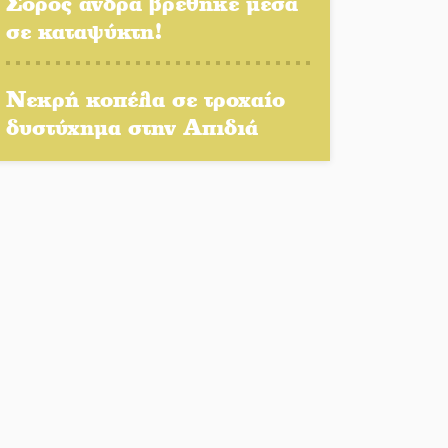
Σορός άνδρα βρέθηκε μέσα
Η Σοχά ετοιμάζεται για ένα
σε καταψύκτη!
δυναμικό καλοκαιρινό party
Διακοπή μαθημάτων στο
Νεκρή κοπέλα σε τροχαίο
Ματάλειο Κολυμβητήριο την
δυστύχημα στην Απιδιά
εβδομάδα του
Δεκαπενταύγουστου
Από Λιβύη είχαν ξεκινήσει οι
μετανάστες που
περισυνελέγησαν στο
Ταίναρο
Διακοπή ρεύματος στην
Πελλάνα
Λακε-Δαιμονικά: Το