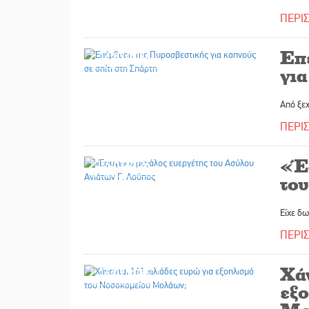
ΠΕΡΙ
Επ
16/07/2026
για
Από ξε
ΠΕΡΙ
«Έ
16/07/2026
το
Είχε δω
ΠΕΡΙ
Χάν
16/07/2026
εξ