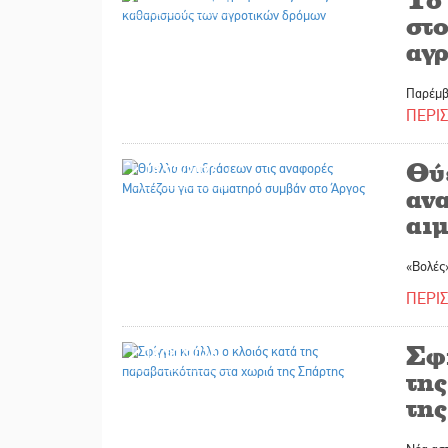
στ
αγ
Παρέμβ
ΠΕΡΙ
Θύ
18/07/2026
αν
αι
«Βολές
ΠΕΡΙ
Σφί
18/07/2026
της
τη