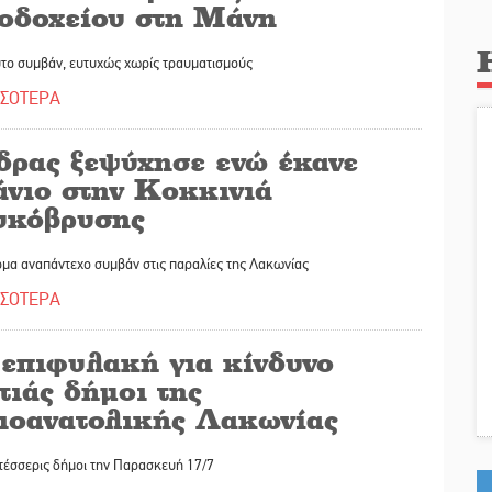
νοδοχείου στη Μάνη
υτο συμβάν, ευτυχώς χωρίς τραυματισμούς
ΣΣΟΤΕΡΑ
δρας ξεψύχησε ενώ έκανε
άνιο στην Κοκκινιά
υκόβρυσης
μα αναπάντεχο συμβάν στις παραλίες της Λακωνίας
ΣΣΟΤΕΡΑ
 επιφυλακή για κίνδυνο
τιάς δήμοι της
τιοανατολικής Λακωνίας
 τέσσερις δήμοι την Παρασκευή 17/7