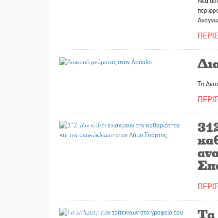
Νέα ασ
περιφρ
Αναγνω
ΠΕΡΙ
17/07/2026
Δι
Τη Δευτ
ΠΕΡΙ
312
17/07/2026
καθ
αν
Σπ
ΠΕΡΙ
Τα 
17/07/2026