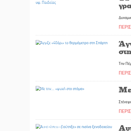
γρ
Δυναμι
ΠΕΡΙ
17/07/2026
Άγ
στ
Την Πέ
ΠΕΡΙ
17/07/2026
Με
Στένεψε
ΠΕΡΙ
Αυ
17/07/2026