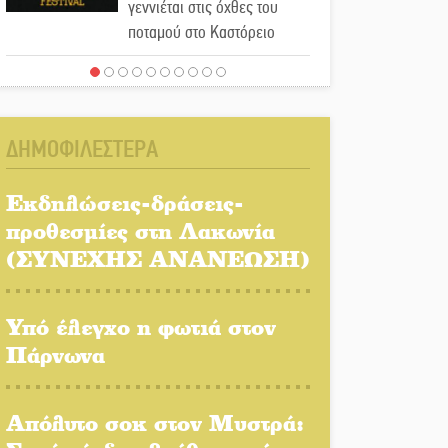
γεννιέται στις όχθες του
ποταμού στο Καστόρειο
Τα ζάρια παίρνουν «φωτιά»
στην Άρνα: Στήνεται το 3ο
Τουρνουά Τάβλι
ΔΗΜΟΦΙΛΕΣΤΕΡΑ
Αυθεντικό γλέντι με «Γιορτή
Βραστού» στη Σοχά
Εκδηλώσεις-δράσεις-
προθεσμίες στη Λακωνία
(ΣΥΝΕΧΗΣ ΑΝΑΝΕΩΣΗ)
Το τελεφερίκ της
Μονεμβασιάς στο τραπέζι
του δημόσιου διαλόγου
Υπό έλεγχο η φωτιά στον
Πάρνωνα
Πολιτισμός και παράδοση
δίνουν ραντεβού στην
Αγόριανη
Απόλυτο σοκ στον Μυστρά: