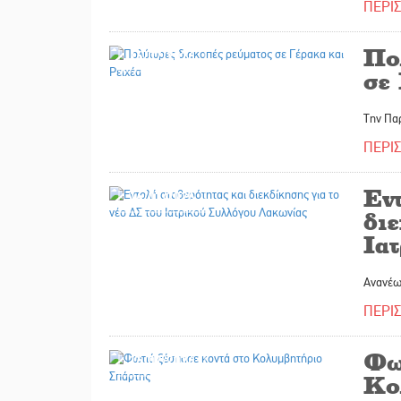
ΠΕΡΙ
Πο
16/07/2026
σε
Την Πα
ΠΕΡΙ
Εν
16/07/2026
διε
Ια
Ανανέω
ΠΕΡΙ
Φω
16/07/2026
Κο