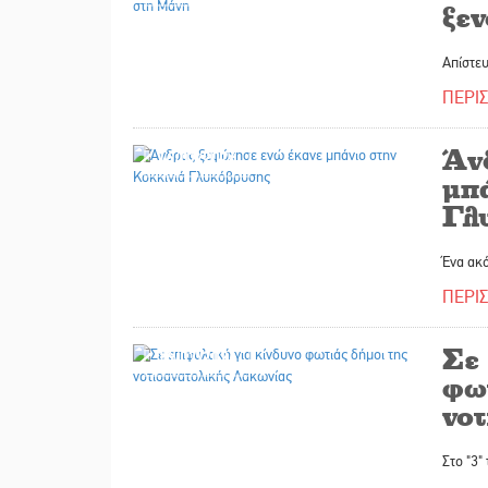
ξε
Απίστε
ΠΕΡΙ
Άν
16/07/2026
μπ
Γλ
Ένα ακό
ΠΕΡΙ
Σε
16/07/2026
φω
νο
Στο "3"