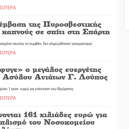
ΣΣΟΤΕΡΑ
έμβαση της Πυροσβεστικής
 καπνούς σε σπίτι στη Σπάρτη
χασμένο σκεύος το συμβάν, δεν σημειώθηκαν τραυματισμοί
ΣΣΟΤΕΡΑ
φυγε» ο μεγάλος ευεργέτης
υ Ασύλου Ανιάτων Γ. Λούπος
ρίσει 1 εκατ. ευρώ για επέκταση του Ιδρύματος
ΣΣΟΤΕΡΑ
ονται 161 χιλιάδες ευρώ για
οπλισμό του Νοσοκομείου