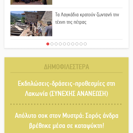
Τα Λαγκάδια κρατούν ζωντανή την
τέχνη της πέτρας
Στους ρυθμούς της Ελεωνόρας
Ζουγανέλη το Σαϊνοπούλειο
ΔΗΜΟΦΙΛΕΣΤΕΡΑ
Πλούσιο πολιτιστικό πρόγραμμα
Εκδηλώσεις-δράσεις-προθεσμίες στη
δίνει «χρώμα» στον Αύγουστο του
Λαχίου
Λακωνία (ΣΥΝΕΧΗΣ ΑΝΑΝΕΩΣΗ)
Χασισοφυτεία στην Παλαιοπαναγιά
Απόλυτο σοκ στον Μυστρά: Σορός άνδρα
ξεσκέπασε η Αστυνομία
βρέθηκε μέσα σε καταψύκτη!