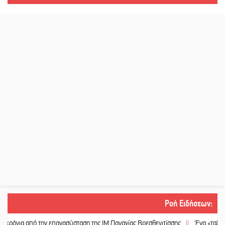
Ροή Ειδήσεων
:
 από την επανασύσταση της ΙΜ Παναγίας Βρεσθενιτίσσης
||
Ένα «ταξίδι» τέχνη