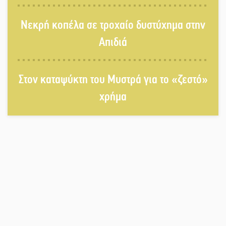
Μπαρόκ μελωδίες κάτω από την
Νεκρή κοπέλα σε τροχαίο δυστύχημα στην
αυγουστιάτικη πανσέληνο της
Μονεμβασιάς
Απιδιά
Διακοπή ρεύματος στο Έλος
Στον καταψύκτη του Μυστρά για το «ζεστό»
χρήμα
Στο Γύθειο η Άντζελα Γκερέκου
Νταλίκα έπεσε σε γκρεμό στον
Κλαδά: Νεκρός ο 48χρονος οδηγός
«Ανοιχτή Πόλη» απόψε η Σπάρτη