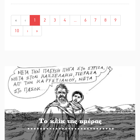
«
‹
1
2
3
4
...
6
7
8
9
10
›
»
Το κλίκ της ημέρας
Του Ανδρέα Πετρουλάκη