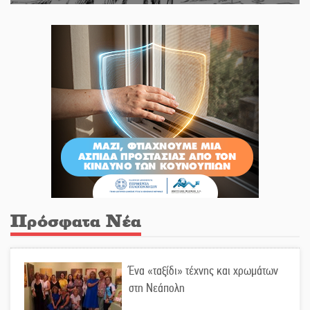
Πρόσφατα Νέα
Ένα «ταξίδι» τέχνης και χρωμάτων
στη Νεάπολη