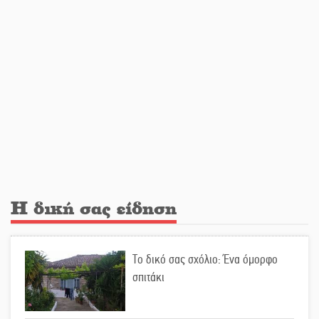
«ξεκλειδώνει» αγορά και
ψυχαγωγία
«Θέρισε» η άσφαλτος και τον Ιούλιο
στην Πελοπόννησο
Βράβευσε τον Π. Καρρά ο ΑΟ
Κροκεών
Η δική σας είδηση
Τα μετάλλια των Λακωνόπουλων
στην Ταιβάν
Το δικό σας σχόλιο: Ένα όμορφο
σπιτάκι
Τζάμπολ για τρίτη χρονιά στο
τουρνουά GNC 3on3 στη Σκάλα