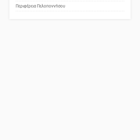
για τη λειτουργία του ΚΑΠΗ
Περιφέρεια Πελοποννήσου
Το δικό σας σχόλιο: Παράδειγμα
κοινωνικής αναισθησίας