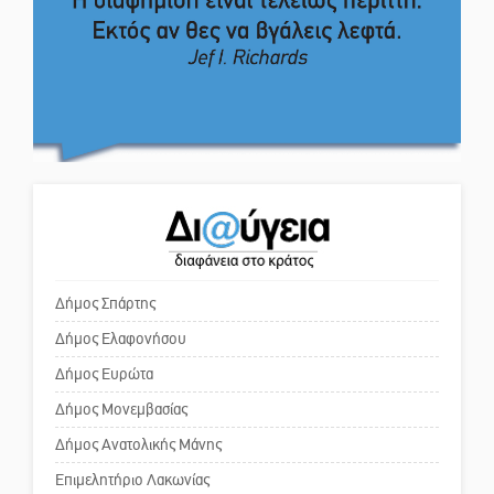
τραγελαφικά των «κληρονόμων»
Το δικό σας σχόλιο: Ιερή
απόφαση
Ο Ήλιος αποκαλύπτει τα μυστικά
του: Νέες εικόνες φέρνουν στο
Το δικό σας σχόλιο: Πώς να
φως άγνωστες «δίνες» στην
εμπιστευθείς;
επιφάνειά του
4,2 εκατ. ευρώ σε κτηνοτρόφους
Ο εξωραϊσμός της Πλατείας Ν.
για ζώα που θανατώθηκαν λόγω
Κόσμου και ένας ελλοχεύων
επιζωοτιών
κίνδυνος
Δήμος Σπάρτης
Δήμος Ελαφονήσου
Το δικό σας σχόλιο: «Κύριε
πρωθυπουργέ, ντροπή»
Δήμος Ευρώτα
Δήμος Μονεμβασίας
Δήμος Ανατολικής Μάνης
Το δικό σας σχόλιο: Ανοιχτή
επιστολή στον δήμαρχο Σπάρτης
Επιμελητήριο Λακωνίας