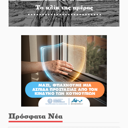
Το κλίκ της ημέρας
Του Ανδρέα Πετρουλάκη
Πρόσφατα Νέα