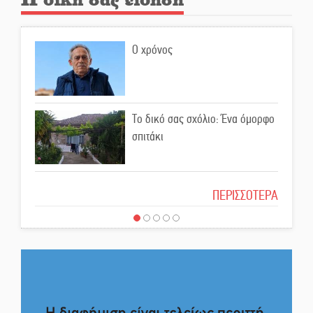
Εκδηλώσεις-δράσεις-
προθεσμίες στη Λακωνία
Ο χρόνος
(ΣΥΝΕΧΗΣ ΑΝΑΝΕΩΣΗ)
Ποδοσφαιρικό αντάμωμα για
τους Κοκκινοραχίτες
Το δικό σας σχόλιο: Ένα όμορφο
σπιτάκι
Μάχης συνέχεια των 310 για τη
Λαϊκή Σπάρτης
Το δικό σας σχόλιο: Μπράβο στη
ΠΕΡΙΣΣΟΤΕΡΑ
Φιλαρμονική Σπάρτης
Στον τελικό του Πρωταθλήματος
Ελλάδας Beach Soccer ο Π.
Το δικό σας σχόλιο: Σύντομη
Μαρτσούκος
απάντηση σε διθυράμβους για το
παλαιό Δικαστικό Μέγαρο
Η Έρη Ρίτσου σχολιάζει τα…