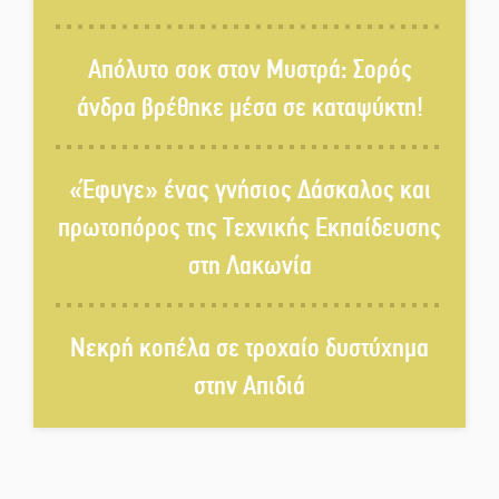
«Έφυγε» ένας γνήσιος Δάσκαλος
Απόλυτο σοκ στον Μυστρά: Σορός
και πρωτοπόρος της Τεχνικής
άνδρα βρέθηκε μέσα σε καταψύκτη!
Εκπαίδευσης στη Λακωνία
«Κλειστά» ανοιχτά προαύλια
«Έφυγε» ένας γνήσιος Δάσκαλος και
στον Δ. Σπάρτης;
πρωτοπόρος της Τεχνικής Εκπαίδευσης
στη Λακωνία
Δεκαπενταύγουστος στην
Πετρίνα: Αντάμωμα με μουσική,
χορό και παράδοση
Νεκρή κοπέλα σε τροχαίο δυστύχημα
Σωτήρια επέμβαση για ναυτικό
στην Απιδιά
ανοιχτά του Γυθείου
Αποστολή εξετελέσθη στην