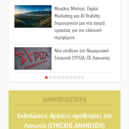
Μιχάλης Μπότας: Digital
Marketing και AI Visibility
δημιουργούν μια νέα αγορά
εργασίας για την ελληνική
περιφέρεια
Νέα σύνθεση στη Νομαρχιακή
Επιτροπή ΣΥΡΙΖΑ-ΠΣ Λακωνίας
«Χάθηκε ένας από τους απλούς,
σπουδαίους ανθρώπους που
κάνουν τον κόσμο λίγο πιο
ΔΗΜΟΦΙΛΕΣΤΕΡΑ
ανθρώπινο»
Χωρίς «διακοπές» η ΕΛΑΣ:
Εκδηλώσεις-δράσεις-προθεσμίες στη
Σάρωσε Πελοπόννησο και
Λακωνία (ΣΥΝΕΧΗΣ ΑΝΑΝΕΩΣΗ)
Λακωνία