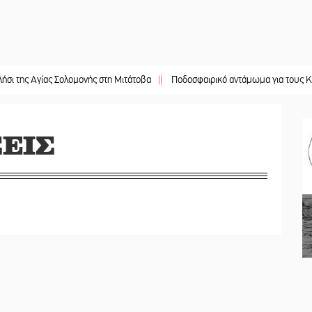
γίας Σολομονής στη Μιτάτοβα
||
Ποδοσφαιρικό αντάμωμα για τους Κοκκινοραχ
ΕΙΣ