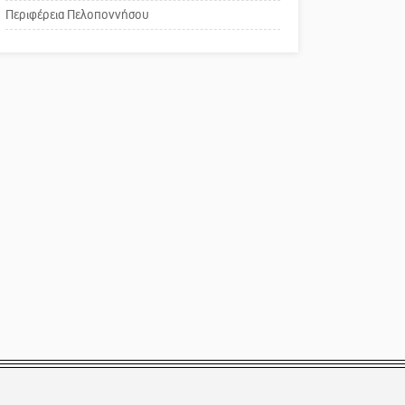
Περιφέρεια Πελοποννήσου
Παράδειγμα κοινωνικής
αναισθησίας
Πού βρίσκεται το ιστορικό
κέντρο της Σπάρτης;