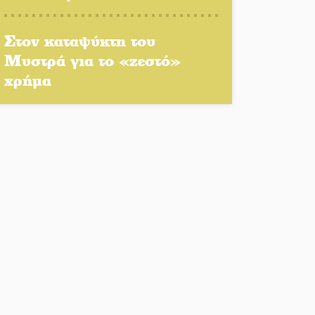
επιζωοτιών
Η ψυχολογία της ανατροπής
Στον καταψύκτη του
στο ποδόσφαιρο
Μυστρά για το «ζεστό»
χρήμα
Ένα «ταξίδι» τέχνης και
χρωμάτων στη Νεάπολη
Τα Λαγκάδια κρατούν
ζωντανή την τέχνη της
πέτρας
Στους ρυθμούς της
Ελεωνόρας Ζουγανέλη το
Σαϊνοπούλειο
Πλούσιο πολιτιστικό
πρόγραμμα δίνει «χρώμα»