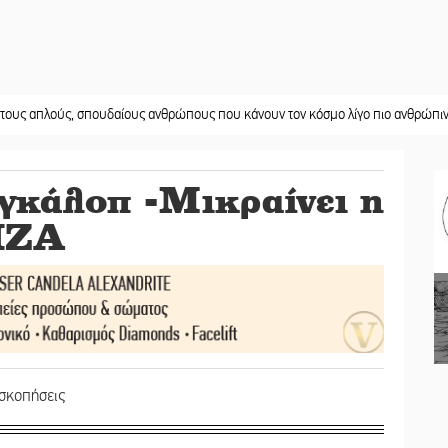
ύς, σπουδαίους ανθρώπους που κάνουν τον κόσμο λίγο πιο ανθρώπινο»
||
Χωρ
 γκάλοπ -Μικραίνει η
ΙΖΑ
οσκοπήσεις