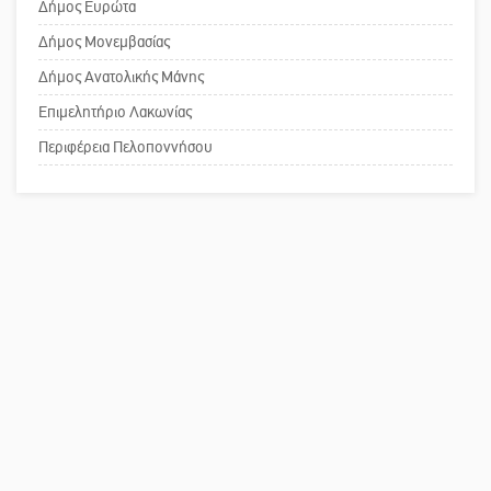
Δήμος Ευρώτα
επιστολή στον δήμαρχο Σπάρτης για
Δήμος Μονεμβασίας
τη λειτουργία του ΚΑΠΗ
Δήμος Ανατολικής Μάνης
Επιμελητήριο Λακωνίας
Το δικό σας σχόλιο: Παράδειγμα
κοινωνικής αναισθησίας
Περιφέρεια Πελοποννήσου
Πού βρίσκεται το ιστορικό κέντρο
της Σπάρτης;