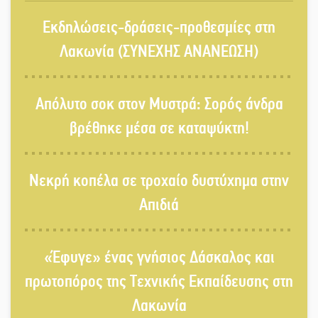
«Κλειστά» ανοιχτά προαύλια στον
Εκδηλώσεις-δράσεις-προθεσμίες στη
Δ. Σπάρτης;
Λακωνία (ΣΥΝΕΧΗΣ ΑΝΑΝΕΩΣΗ)
Δεκαπενταύγουστος στην Πετρίνα:
Απόλυτο σοκ στον Μυστρά: Σορός άνδρα
Αντάμωμα με μουσική, χορό και
παράδοση
βρέθηκε μέσα σε καταψύκτη!
Σωτήρια επέμβαση για ναυτικό
Νεκρή κοπέλα σε τροχαίο δυστύχημα στην
ανοιχτά του Γυθείου
Απιδιά
Αποστολή εξετελέσθη στην Ταϊβάν:
Στη βάση τους τα παγκόσμια
«Έφυγε» ένας γνήσιος Δάσκαλος και
Σπαρτιατόπουλα
πρωτοπόρος της Τεχνικής Εκπαίδευσης στη
Λακωνία
«Ρίζες και Ρεύματα» στο