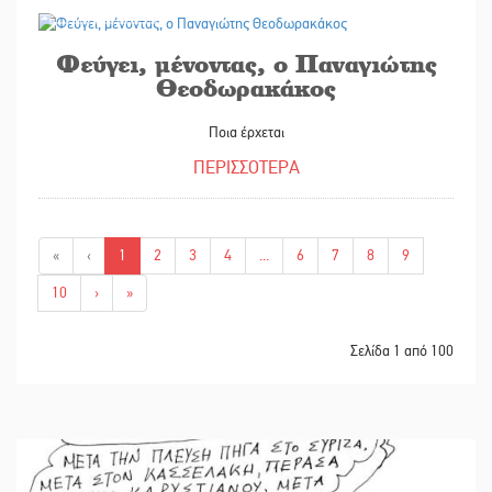
29/01/2025
Φεύγει, μένοντας, ο Παναγιώτης
Θεοδωρακάκος
Ποια έρχεται
ΠΕΡΙΣΣΟΤΕΡΑ
«
‹
1
2
3
4
...
6
7
8
9
10
›
»
Σελίδα 1 από 100