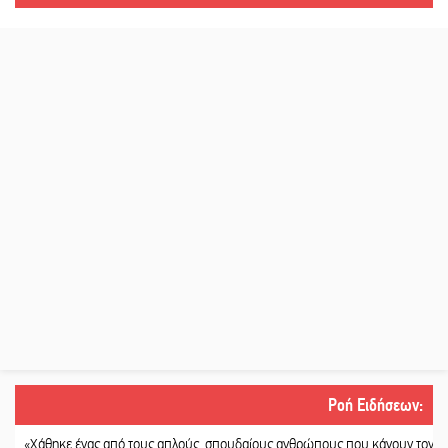
Ροή Ειδήσεων
:
θηκε ένας από τους απλούς, σπουδαίους ανθρώπους που κάνουν τον κόσμο λίγ