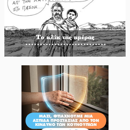
Το κλίκ της ημέρας
Του Ανδρέα Πετρουλάκη