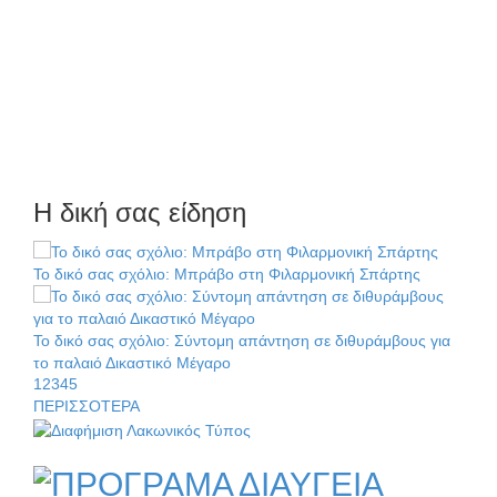
Διακοπή ρεύματος στην Πελλάνα
Λακε-Δαιμονικά: Το κυπαρίσσι του Μυστρά που φύτρωσε
από μια ξεχασμένη προφητεία
Κλήρωσε για τον Αστέρα Βλαχιώτη στη Γ’ Εθνική
Η δική σας είδηση
Οδύνη στην Απιδιά για τον χαμό της 29χρονης Ελένης σε
τροχαίο
Το δικό σας σχόλιο: Μπράβο στη Φιλαρμονική Σπάρτης
«Σφραγίδα» έργου και απολογισμού στο Παναρκαδικό από
τον Κυρ. Διαμαντάκο
Το δικό σας σχόλιο: Σύντομη απάντηση σε διθυράμβους για
το παλαιό Δικαστικό Μέγαρο
Μια «χρυσή» ελαιοκομική προοπτική για τη Λακωνία
1
2
3
4
5
ΠΕΡΙΣΣΟΤΕΡΑ
Το δικό σας σχόλιο: Ιερή απόφαση
Εκδηλώσεις του ΚΚΕ Λακωνίας για τα 80 χρόνια από την
Το δικό σας σχόλιο: Πώς να εμπιστευθείς;
ίδρυση του Δημοκρατικού Στρατού