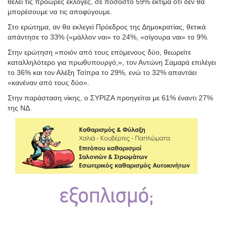
θέλει τις πρόωρες εκλογές, σε ποσοστό 59% εκτιμά ότι δεν θα
μπορέσουμε να τις αποφύγουμε.
Στο ερώτημα, αν θα εκλεγεί Πρόεδρος της Δημοκρατίας, θετικά
απάντησε το 33% («μάλλον ναι» το 24%, «σίγουρα ναι» το 9%.
Στην ερώτηση «ποιόν από τους επόμενους δύο, θεωρείτε
καταλληλότερο για πρωθυπουργό;», τον Αντώνη Σαμαρά επιλέγει
το 36% και τον Αλέξη Τσίπρα το 29%, ενώ το 32% απαντάει
«κανέναν από τους δύο».
Στην παράσταση νίκης, ο ΣΥΡΙΖΑ προηγείται με 61% έναντι 27%
της ΝΔ.