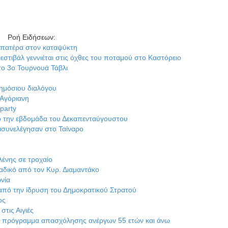
Ροή Ειδήσεων
:
τον καταψύκτη
ννιέται στις όχθες του ποταμού στο Καστόρειο
ρνουά Τάβλι
ιαλόγου
μάδα του Δεκαπενταύγουστου
σαν στο Ταίναρο
ροχαίο
τον Κυρ. Διαμαντάκο
δρυση του Δημοκρατικού Στρατού
ς
μα απασχόλησης ανέργων 55 ετών και άνω