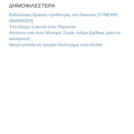
ΔΗΜΟΦΙΛΕΣΤΕΡΑ
Τα ζάρια παίρνουν «φωτιά» στην Άρνα: Στήνεται το 3ο
Εκδηλώσεις-δράσεις-προθεσμίες στη Λακωνία (ΣΥΝΕΧΗΣ
Τουρνουά Τάβλι
ΑΝΑΝΕΩΣΗ)
Υπό έλεγχο η φωτιά στον Πάρνωνα
Αυθεντικό γλέντι με «Γιορτή Βραστού» στη Σοχά
Απόλυτο σοκ στον Μυστρά: Σορός άνδρα βρέθηκε μέσα σε
καταψύκτη!
Νεκρή κοπέλα σε τροχαίο δυστύχημα στην Απιδιά
Το τελεφερίκ της Μονεμβασιάς στο τραπέζι του δημόσιου
διαλόγου
Πολιτισμός και παράδοση δίνουν ραντεβού στην Αγόριανη
Η Σοχά ετοιμάζεται για ένα δυναμικό καλοκαιρινό party
Διακοπή μαθημάτων στο Ματάλειο Κολυμβητήριο την
εβδομάδα του Δεκαπενταύγουστου
Από Λιβύη είχαν ξεκινήσει οι μετανάστες που
περισυνελέγησαν στο Ταίναρο