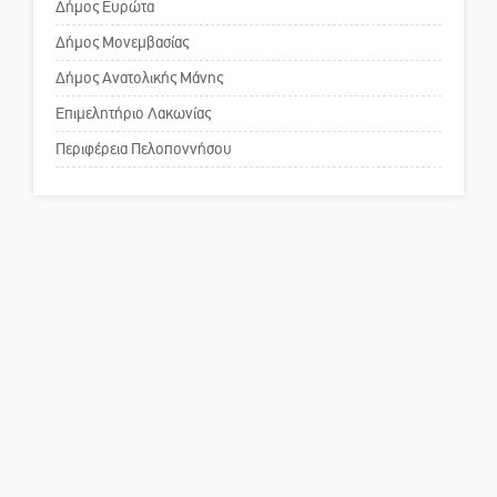
επιστολή στον δήμαρχο Σπάρτης
Δήμος Ευρώτα
για τη λειτουργία του ΚΑΠΗ
Δήμος Μονεμβασίας
Δήμος Ανατολικής Μάνης
Το δικό σας σχόλιο: Παράδειγμα
κοινωνικής αναισθησίας
Επιμελητήριο Λακωνίας
Περιφέρεια Πελοποννήσου
Πού βρίσκεται το ιστορικό
κέντρο της Σπάρτης;