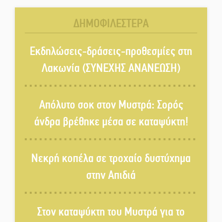
στον Δ. Σπάρτης;
ΔΗΜΟΦΙΛΕΣΤΕΡΑ
Δεκαπενταύγουστος στην
Πετρίνα: Αντάμωμα με μουσική,
Εκδηλώσεις-δράσεις-προθεσμίες στη
χορό και παράδοση
Λακωνία (ΣΥΝΕΧΗΣ ΑΝΑΝΕΩΣΗ)
Σωτήρια επέμβαση για ναυτικό
ανοιχτά του Γυθείου
Απόλυτο σοκ στον Μυστρά: Σορός
άνδρα βρέθηκε μέσα σε καταψύκτη!
Αποστολή εξετελέσθη στην
Ταϊβάν: Στη βάση τους τα
Νεκρή κοπέλα σε τροχαίο δυστύχημα
παγκόσμια Σπαρτιατόπουλα
στην Απιδιά
«Ρίζες και Ρεύματα» στο
Ξηροκάμπι με Ίκαρη και
Ζερβάκη
Στον καταψύκτη του Μυστρά για το