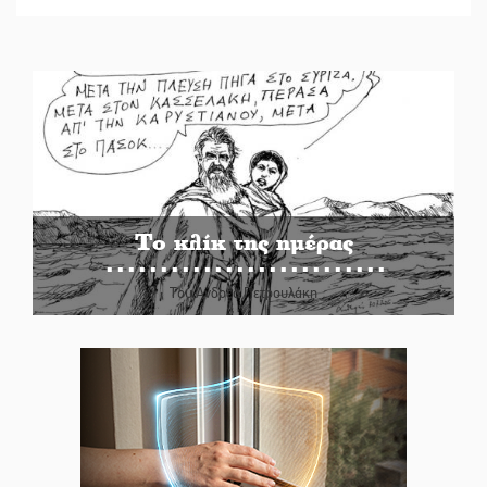
Το κλίκ της ημέρας
Του Ανδρέα Πετρουλάκη