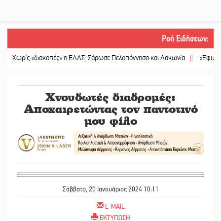
Ροή Ειδήσεων
:
ίς «διακοπές» η ΕΛΑΣ: Σάρωσε Πελοπόννησο και Λακωνία
||
«Έφυγε» ένας γ
Χνουδωτές διαδρομές:
Αποχαιρετώντας τον παντοτινό
μου φίλο
Σάββατο, 20 Ιανουάριος 2024 10:11
E-MAIL
ΕΚΤΥΠΩΣΗ