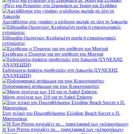
«Ρίζες και Ρεύματα» στο Ξηροκάμπι με Ίκαρη και Ζερβάκη
Αμετάβλητος στο «τριάρι» ο κίνδυνος φωτιάς σε όλη τη Λακωνία
Εβδομάδα Ομογενών: Κερδισμένη ουσία ή επικοινωνιακές
εντυπώσεις;
Ελεύθερος ο 55χρονος για την υπόθεση του Μυστρά
Εκδηλώσεις-δράσεις-προθεσμίες στη Λακωνία (ΣΥΝΕΧΗΣ
ΑΝΑΝΕΩΣΗ)
Ποδοσφαιρικό αντάμωμα για τους Κοκκινοραχίτες
Μάχης συνέχεια των 310 για τη Λαϊκή Σπάρτης
Στον τελικό του Πρωταθλήματος Ελλάδας Beach Soccer ο Π.
Μαρτσούκος
Η Έρη Ρίτσου σχολιάζει τα… τραγελαφικά των «κληρονόμων»