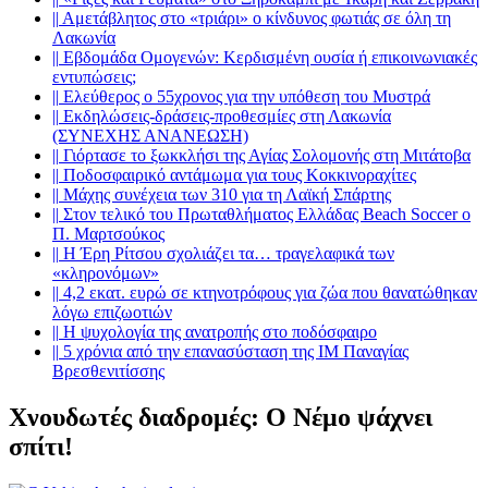
||
Αμετάβλητος στο «τριάρι» ο κίνδυνος φωτιάς σε όλη τη
Λακωνία
||
Εβδομάδα Ομογενών: Κερδισμένη ουσία ή επικοινωνιακές
εντυπώσεις;
||
Ελεύθερος ο 55χρονος για την υπόθεση του Μυστρά
||
Εκδηλώσεις-δράσεις-προθεσμίες στη Λακωνία
(ΣΥΝΕΧΗΣ ΑΝΑΝΕΩΣΗ)
||
Γιόρτασε το ξωκκλήσι της Αγίας Σολομονής στη Μιτάτοβα
||
Ποδοσφαιρικό αντάμωμα για τους Κοκκινοραχίτες
||
Μάχης συνέχεια των 310 για τη Λαϊκή Σπάρτης
||
Στον τελικό του Πρωταθλήματος Ελλάδας Beach Soccer ο
Π. Μαρτσούκος
||
Η Έρη Ρίτσου σχολιάζει τα… τραγελαφικά των
«κληρονόμων»
||
4,2 εκατ. ευρώ σε κτηνοτρόφους για ζώα που θανατώθηκαν
λόγω επιζωοτιών
||
Η ψυχολογία της ανατροπής στο ποδόσφαιρο
||
5 χρόνια από την επανασύσταση της ΙΜ Παναγίας
Βρεσθενιτίσσης
Χνουδωτές διαδρομές: Ο Νέμο ψάχνει
σπίτι!