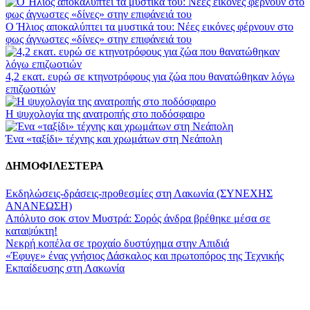
Ο Ήλιος αποκαλύπτει τα μυστικά του: Νέες εικόνες φέρνουν στο
φως άγνωστες «δίνες» στην επιφάνειά του
4,2 εκατ. ευρώ σε κτηνοτρόφους για ζώα που θανατώθηκαν λόγω
επιζωοτιών
Η ψυχολογία της ανατροπής στο ποδόσφαιρο
Ένα «ταξίδι» τέχνης και χρωμάτων στη Νεάπολη
ΔΗΜΟΦΙΛΕΣΤΕΡΑ
Εκδηλώσεις-δράσεις-προθεσμίες στη Λακωνία (ΣΥΝΕΧΗΣ
ΑΝΑΝΕΩΣΗ)
Απόλυτο σοκ στον Μυστρά: Σορός άνδρα βρέθηκε μέσα σε
καταψύκτη!
Νεκρή κοπέλα σε τροχαίο δυστύχημα στην Απιδιά
«Έφυγε» ένας γνήσιος Δάσκαλος και πρωτοπόρος της Τεχνικής
Εκπαίδευσης στη Λακωνία