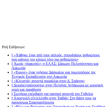
Ροή Ειδήσεων
:
||
«Χάθηκε ένας από τους απλούς, σπουδαίους ανθρώπους
που κάνουν τον κόσμο λίγο πιο ανθρώπινο»
||
Χωρίς «διακοπές» η ΕΛΑΣ: Σάρωσε Πελοπόννησο και
Λακωνία
||
«Έφυγε» ένας γνήσιος Δάσκαλος και πρωτοπόρος της
Τεχνικής Εκπαίδευσης στη Λακωνία
||
«Κλειστά» ανοιχτά προαύλια στον Δ. Σπάρτης;
||
Δεκαπενταύγουστος στην Πετρίνα: Αντάμωμα με μουσική,
χορό και παράδοση
||
Σωτήρια επέμβαση για ναυτικό ανοιχτά του Γυθείου
||
Αποστολή εξετελέσθη στην Ταϊβάν: Στη βάση τους τα
παγκόσμια Σπαρτιατόπουλα
||
«Ρίζες και Ρεύματα» στο Ξηροκάμπι με Ίκαρη και Ζερβάκη