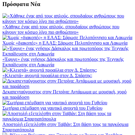
Πρόσφατα Νέα
«Χάθηκε ένας από τους απλούς, σπουδαίους ανθρώπους που
κάνουν τον κόσμο λίγο πιο ανθρώπινο»
Χωρίς «διακοπές» η ΕΛΑΣ: Σάρωσε Πελοπόννησο και Λακωνία
«Έφυγε» ένας γνήσιος Δάσκαλος και πρωτοπόρος της Τεχνικής
Εκπαίδευσης στη Λακωνία
«Κλειστά» ανοιχτά προαύλια στον Δ. Σπάρτης;
Δεκαπενταύγουστος στην Πετρίνα: Αντάμωμα με μουσική, χορό
και παράδοση
Σωτήρια επέμβαση για ναυτικό ανοιχτά του Γυθείου
Αποστολή εξετελέσθη στην Ταϊβάν: Στη βάση τους τα παγκόσμια
Σπαρτιατόπουλα