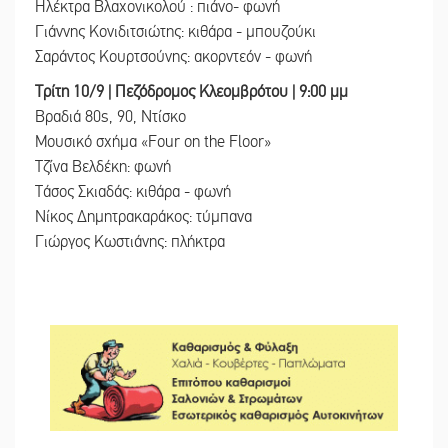
Ηλέκτρα Βλαχονικολού : πιάνο- φωνή
Γιάννης Κονιδιτσιώτης: κιθάρα - μπουζούκι
Σαράντος Κουρτσούνης: ακορντεόν - φωνή
Τρίτη 10/9 | Πεζόδρομος Κλεομβρότου | 9:00 μμ
Βραδιά 80s, 90, Ντίσκο
Μουσικό σχήμα «Four on the Floor»
Τζίνα Βελδέκη: φωνή
Τάσος Σκιαδάς: κιθάρα - φωνή
Νίκος Δημητρακαράκος: τύμπανα
Γιώργος Κωστιάνης: πλήκτρα