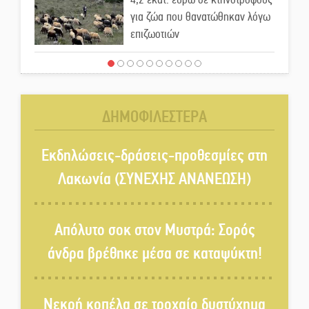
για ζώα που θανατώθηκαν λόγω
επιζωοτιών
Η ψυχολογία της ανατροπής στο
ποδόσφαιρο
ΔΗΜΟΦΙΛΕΣΤΕΡΑ
Ένα «ταξίδι» τέχνης και
χρωμάτων στη Νεάπολη
Εκδηλώσεις-δράσεις-προθεσμίες στη
Λακωνία (ΣΥΝΕΧΗΣ ΑΝΑΝΕΩΣΗ)
Τα Λαγκάδια κρατούν ζωντανή
την τέχνη της πέτρας
Απόλυτο σοκ στον Μυστρά: Σορός
άνδρα βρέθηκε μέσα σε καταψύκτη!
Στους ρυθμούς της Ελεωνόρας
Ζουγανέλη το Σαϊνοπούλειο
Νεκρή κοπέλα σε τροχαίο δυστύχημα