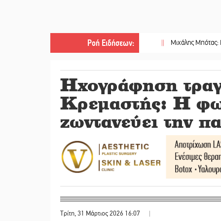
Ροή Ειδήσεων
:
||
Μιχάλης Μπότας: Digital Marke
Ηχογράφηση τραγ
Κρεμαστής: Η φ
ζωντανεύει την π
Τρίτη, 31 Μάρτιος 2026 16:07
|