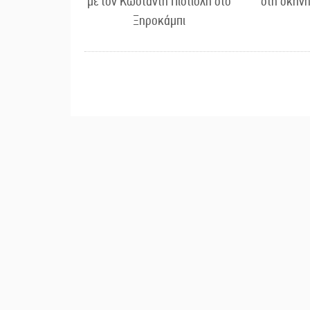
με τον Κωσταντή Πιστιόλη στο
στη σκηνή
Ξηροκάμπι