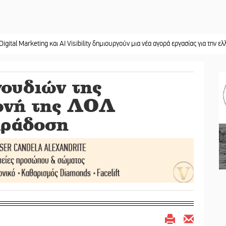
ting και AI Visibility δημιουργούν μια νέα αγορά εργασίας για την ελληνική περ
ουδιών της
ωνή της ΛΟΛ
αράδοση