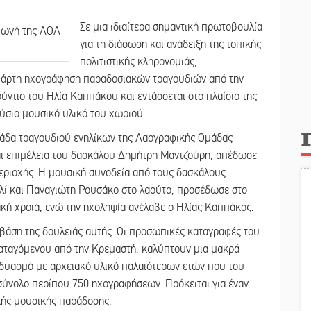
Σε μια ιδιαίτερα σημαντική πρωτοβουλία
για τη διάσωση και ανάδειξη της τοπικής
πολιτιστικής κληρονομιάς,
πάρτη ηχογράφηση παραδοσιακών τραγουδιών από την
ντιο του Ηλία Καππάκου και εντάσσεται στο πλαίσιο της
ύσιο μουσικό υλικό του χωριού.
μάδα τραγουδιού ενηλίκων της Λαογραφικής Ομάδας
αι επιμέλεια του δασκάλου Δημήτρη Μαντζούρη, απέδωσε
περιοχής. Η μουσική συνοδεία από τους δασκάλους
ολί και Παναγιώτη Ρουσάκο στο λαούτο, προσέδωσε στο
ακή χροιά, ενώ την ηχοληψία ανέλαβε ο Ηλίας Καππάκος.
η βάση της δουλειάς αυτής. Οι προσωπικές καταγραφές του
αταγόμενου από την Κρεμαστή, καλύπτουν μια μακρά
νδυασμό με αρχειακό υλικό παλαιότερων ετών που του
ύνολο περίπου 750 ηχογραφήσεων. Πρόκειται για έναν
κής μουσικής παράδοσης.