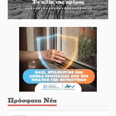
Το κλίκ της ημέρας
Του Ανδρέα Πετρουλάκη
Πρόσφατα Νέα