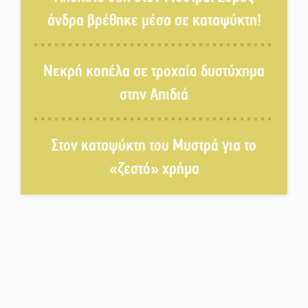
άνδρα βρέθηκε μέσα σε καταψύκτη!
Στο Γύθειο η Άντζελα Γκερέκου
Νεκρή κοπέλα σε τροχαίο δυστύχημα
στην Απιδιά
Νταλίκα έπεσε σε γκρεμό στον
Κλαδά: Νεκρός ο 48χρονος
οδηγός
Στον καταψύκτη του Μυστρά για το
«ζεστό» χρήμα
«Ανοιχτή Πόλη» απόψε η Σπάρτη
«ξεκλειδώνει» αγορά και
ψυχαγωγία
«Θέρισε» η άσφαλτος και τον
Ιούλιο στην Πελοπόννησο