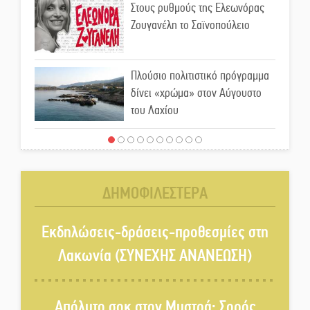
Στους ρυθμούς της Ελεωνόρας
Ζουγανέλη το Σαϊνοπούλειο
Πλούσιο πολιτιστικό πρόγραμμα
δίνει «χρώμα» στον Αύγουστο
του Λαχίου
Χασισοφυτεία στην
Παλαιοπαναγιά ξεσκέπασε η
Αστυνομία
ΔΗΜΟΦΙΛΕΣΤΕΡΑ
Μπαρόκ μελωδίες κάτω από την
αυγουστιάτικη πανσέληνο της
Εκδηλώσεις-δράσεις-προθεσμίες στη
Μονεμβασιάς
Λακωνία (ΣΥΝΕΧΗΣ ΑΝΑΝΕΩΣΗ)
Διακοπή ρεύματος στο Έλος
Απόλυτο σοκ στον Μυστρά: Σορός