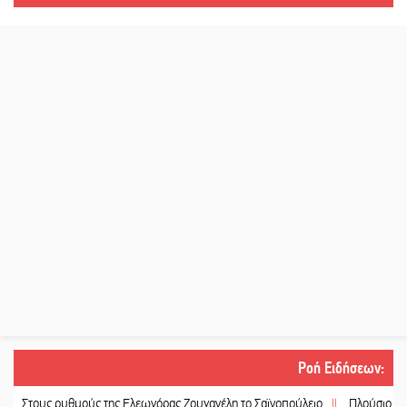
Ροή Ειδήσεων
:
ς ρυθμούς της Ελεωνόρας Ζουγανέλη το Σαϊνοπούλειο
||
Πλούσιο πολιτιστικ