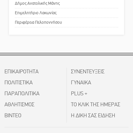
Δήμος Ανατολικής Μάνης
Πού βρίσκεται το ιστορικό
Μια «χρυσή» ελαιοκομική
κέντρο της Σπάρτης;
Επιμελητήριο Λακωνίας
προοπτική για τη Λακωνία
Περιφέρεια Πελοποννήσου
Το δικό σας σχόλιο: Ρύποι
Εκδηλώσεις του ΚΚΕ Λακωνίας
για τα 80 χρόνια από την ίδρυση
του Δημοκρατικού Στρατού
«Στέγνωσε» από νερό πάνω από
ΕΠΙΚΑΙΡΟΤΗΤΑ
ΣΥΝΕΝΤΕΥΞΕΙΣ
μήνα ο Πύρριχος
ΠΟΛΙΤΙΣΤΙΚΑ
ΓΥΝΑΙΚΑ
ΠΑΡΑΠΟΛΙΤΙΚΑ
PLUS +
Άγρυπνος φρουρός 2 δεκαετιών
ΑΘΛΗΤΙΣΜΟΣ
ΤΟ ΚΛΙΚ ΤΗΣ ΗΜΕΡΑΣ
το Πυροφυλάκιο στις Αιγιές
ΒΙΝΤΕΟ
Η ΔΙΚΗ ΣΑΣ ΕΙΔΗΣΗ