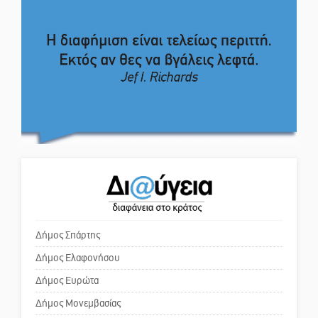
εμπιστευθείς;
Ο εξωραϊσμός της Πλατείας Ν.
Λακε-Δαιμονικά: Το κυπαρίσσι
Κόσμου και ένας ελλοχεύων
του Μυστρά που φύτρωσε από
κίνδυνος
μια ξεχασμένη προφητεία
Το δικό σας σχόλιο: «Κύριε
Κλήρωσε για τον Αστέρα
πρωθυπουργέ, ντροπή»
Βλαχιώτη στη Γ’ Εθνική
Το δικό σας σχόλιο: Ανοιχτή
Οδύνη στην Απιδιά για τον χαμό
επιστολή στον δήμαρχο Σπάρτης
της 29χρονης Ελένης σε τροχαίο
για τη λειτουργία του ΚΑΠΗ
Δήμος Σπάρτης
Δήμος Ελαφονήσου
Το δικό σας σχόλιο: Παράδειγμα
«Σφραγίδα» έργου και
κοινωνικής αναισθησίας
Δήμος Ευρώτα
απολογισμού στο Παναρκαδικό
Δήμος Μονεμβασίας
από τον Κυρ. Διαμαντάκο