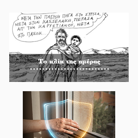
Το κλίκ της ημέρας
Του Ανδρέα Πετρουλάκη