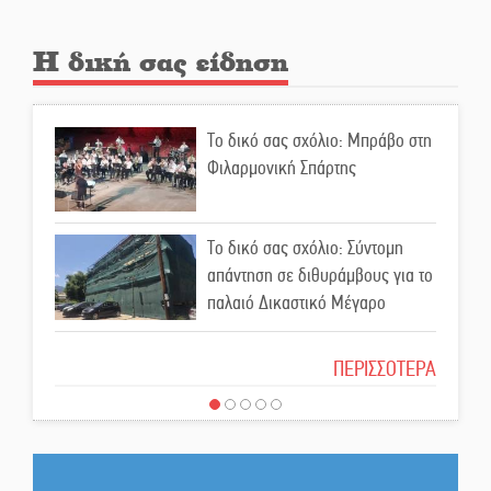
Πολιτισμός και παράδοση δίνουν
ραντεβού στην Αγόριανη
Η δική σας είδηση
Η Σοχά ετοιμάζεται για ένα
Το δικό σας σχόλιο: Μπράβο στη
δυναμικό καλοκαιρινό party
Φιλαρμονική Σπάρτης
Διακοπή μαθημάτων στο
Το δικό σας σχόλιο: Σύντομη
Ματάλειο Κολυμβητήριο την
απάντηση σε διθυράμβους για το
εβδομάδα του
παλαιό Δικαστικό Μέγαρο
Δεκαπενταύγουστου
Το δικό σας σχόλιο: Ιερή
ΠΕΡΙΣΣΟΤΕΡΑ
Από Λιβύη είχαν ξεκινήσει οι
απόφαση
μετανάστες που
περισυνελέγησαν στο Ταίναρο
Το δικό σας σχόλιο: Πώς να
Διακοπή ρεύματος στην Πελλάνα