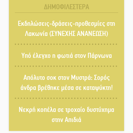
καταψύκτη
ΔΗΜΟΦΙΛΕΣΤΕΡΑ
Kastoras River Festival 2026:
Ένα νέο μουσικό φεστιβάλ
Εκδηλώσεις-δράσεις-προθεσμίες στη
γεννιέται στις όχθες του ποταμού
Λακωνία (ΣΥΝΕΧΗΣ ΑΝΑΝΕΩΣΗ)
στο Καστόρειο
Τα ζάρια παίρνουν «φωτιά» στην
Υπό έλεγχο η φωτιά στον Πάρνωνα
Άρνα: Στήνεται το 3ο Τουρνουά
Τάβλι
Απόλυτο σοκ στον Μυστρά: Σορός
Αυθεντικό γλέντι με «Γιορτή
άνδρα βρέθηκε μέσα σε καταψύκτη!
Βραστού» στη Σοχά
Νεκρή κοπέλα σε τροχαίο δυστύχημα
Το τελεφερίκ της Μονεμβασιάς
στο τραπέζι του δημόσιου
στην Απιδιά
διαλόγου