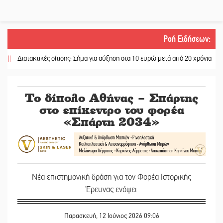
Ροή Ειδήσεων
:
ιατακτικές σίτισης: Σήμα για αύξηση στα 10 ευρώ μετά από 20 χρόνια
||
«Για 
Το δίπολο Αθήνας – Σπάρτης
στο επίκεντρο του φορέα
«Σπάρτη 2034»
Νέα επιστημονική δράση για τον Φορέα Ιστορικής
Έρευνας ενόψει
Παρασκευή, 12 Ιούνιος 2026 09:06