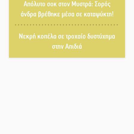
Απόλυτο σοκ στον Μυστρά: Σορός
Το τελεφερίκ της Μονεμβασιάς
άνδρα βρέθηκε μέσα σε καταψύκτη!
στο τραπέζι του δημόσιου
διαλόγου
Νεκρή κοπέλα σε τροχαίο δυστύχημα
Πολιτισμός και παράδοση δίνουν
ραντεβού στην Αγόριανη
στην Απιδιά
Η Σοχά ετοιμάζεται για ένα
δυναμικό καλοκαιρινό party
Διακοπή μαθημάτων στο
Ματάλειο Κολυμβητήριο την
εβδομάδα του
Δεκαπενταύγουστου
Από Λιβύη είχαν ξεκινήσει οι