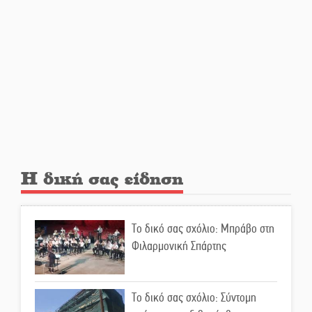
μετανάστες που
περισυνελέγησαν στο Ταίναρο
Διακοπή ρεύματος στην Πελλάνα
Λακε-Δαιμονικά: Το κυπαρίσσι
του Μυστρά που φύτρωσε από
μια ξεχασμένη προφητεία
Η δική σας είδηση
Κλήρωσε για τον Αστέρα
Βλαχιώτη στη Γ’ Εθνική
Το δικό σας σχόλιο: Μπράβο στη
Φιλαρμονική Σπάρτης
Οδύνη στην Απιδιά για τον χαμό
της 29χρονης Ελένης σε τροχαίο
Το δικό σας σχόλιο: Σύντομη