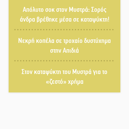
Ταϊβάν: Στη βάση τους τα
Απόλυτο σοκ στον Μυστρά: Σορός
παγκόσμια Σπαρτιατόπουλα
άνδρα βρέθηκε μέσα σε καταψύκτη!
«Ρίζες και Ρεύματα» στο
Ξηροκάμπι με Ίκαρη και
Νεκρή κοπέλα σε τροχαίο δυστύχημα
Ζερβάκη
στην Απιδιά
Αμετάβλητος στο «τριάρι» ο
κίνδυνος φωτιάς σε όλη τη
Λακωνία
Στον καταψύκτη του Μυστρά για το
«ζεστό» χρήμα
Εβδομάδα Ομογενών:
Κερδισμένη ουσία ή
επικοινωνιακές εντυπώσεις;
Ελεύθερος ο 55χρονος για την
υπόθεση του Μυστρά