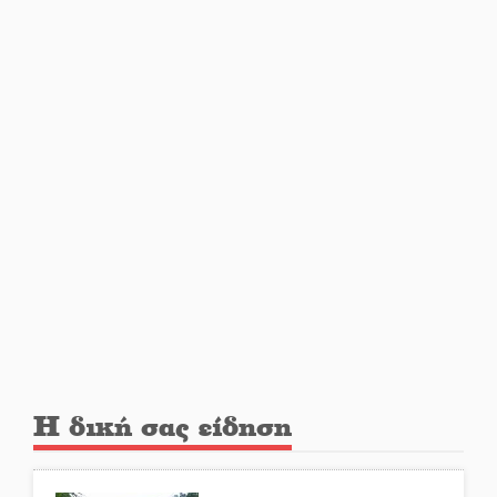
Ποδοσφαιρικό αντάμωμα για
τους Κοκκινοραχίτες
Μάχης συνέχεια των 310 για τη
Λαϊκή Σπάρτης
Στον τελικό του Πρωταθλήματος
Ελλάδας Beach Soccer ο Π.
Μαρτσούκος
Η Έρη Ρίτσου σχολιάζει τα…
τραγελαφικά των «κληρονόμων»
Η δική σας είδηση
Ο Ήλιος αποκαλύπτει τα μυστικά