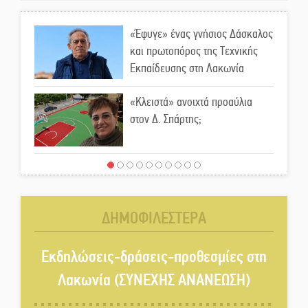
«Έφυγε» ένας γνήσιος Δάσκαλος
και πρωτοπόρος της Τεχνικής
Εκπαίδευσης στη Λακωνία
«Κλειστά» ανοιχτά προαύλια
στον Δ. Σπάρτης;
Δεκαπενταύγουστος στην
Πετρίνα: Αντάμωμα με μουσική,
χορό και παράδοση
ΔΗΜΟΦΙΛΕΣΤΕΡΑ
Σωτήρια επέμβαση για ναυτικό
ανοιχτά του Γυθείου
Εκδηλώσεις-δράσεις-προθεσμίες στη
Λακωνία (ΣΥΝΕΧΗΣ ΑΝΑΝΕΩΣΗ)
Αποστολή εξετελέσθη στην