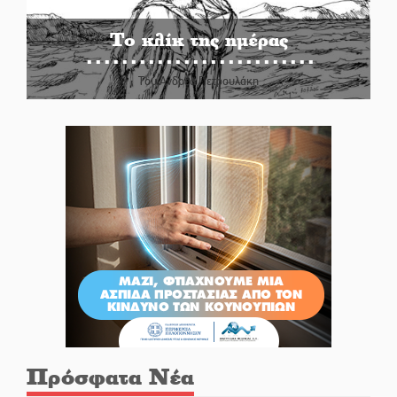
Το κλίκ της ημέρας
Του Ανδρέα Πετρουλάκη
Πρόσφατα Νέα