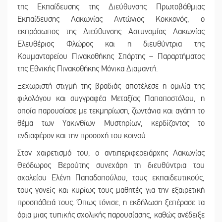
της Εκπαίδευσης της Διεύθυνσης Πρωτοβάθμιας
Εκπαίδευσης Λακωνίας Αντώνιος Κοκκονός, ο
εκπρόσωπος της Διεύθυνσης Αστυνομίας Λακωνίας
Ελευθέριος Φλώρος και η διευθύντρια της
Κουμανταρείου Πινακοθήκης Σπάρτης – Παραρτήματος
της Εθνικής Πινακοθήκης Μόνικα Διαμαντή.
Ξεχωριστή στιγμή της βραδιάς αποτέλεσε η ομιλία της
φιλολόγου και συγγραφέα Μεταξίας Παπαποστόλου, η
οποία παρουσίασε με τεκμηρίωση, ζωντάνια και αγάπη το
θέμα των Υακινθίων Μυστηρίων, κερδίζοντας το
ενδιαφέρον και την προσοχή του κοινού.
Στον χαιρετισμό του, ο αντιπεριφερειάρχης Λακωνίας
Θεόδωρος Βερούτης συνεχάρη τη διευθύντρια του
σχολείου Ελένη Παπαδοπούλου, τους εκπαιδευτικούς,
τους γονείς και κυρίως τους μαθητές για την εξαιρετική
προσπάθειά τους. Όπως τόνισε, η εκδήλωση ξεπέρασε τα
όρια μιας τυπικής σχολικής παρουσίασης, καθώς ανέδειξε