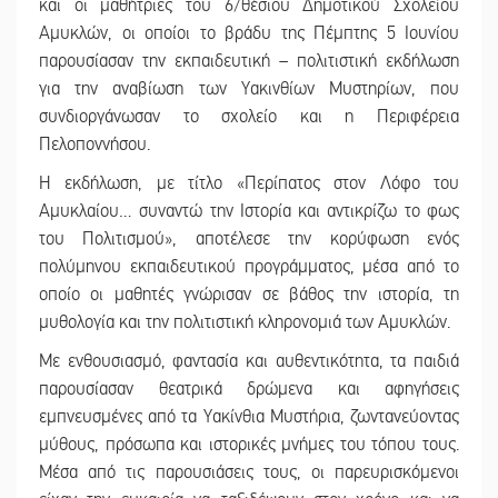
και οι μαθήτριες του 6/θέσιου Δημοτικού Σχολείου
Αμυκλών, οι οποίοι το βράδυ της Πέμπτης 5 Ιουνίου
παρουσίασαν την εκπαιδευτική – πολιτιστική εκδήλωση
για την αναβίωση των Υακινθίων Μυστηρίων, που
συνδιοργάνωσαν το σχολείο και η Περιφέρεια
Πελοποννήσου.
Η εκδήλωση, με τίτλο «Περίπατος στον Λόφο του
Αμυκλαίου… συναντώ την Ιστορία και αντικρίζω το φως
του Πολιτισμού», αποτέλεσε την κορύφωση ενός
πολύμηνου εκπαιδευτικού προγράμματος, μέσα από το
οποίο οι μαθητές γνώρισαν σε βάθος την ιστορία, τη
μυθολογία και την πολιτιστική κληρονομιά των Αμυκλών.
Με ενθουσιασμό, φαντασία και αυθεντικότητα, τα παιδιά
παρουσίασαν θεατρικά δρώμενα και αφηγήσεις
εμπνευσμένες από τα Υακίνθια Μυστήρια, ζωντανεύοντας
μύθους, πρόσωπα και ιστορικές μνήμες του τόπου τους.
Μέσα από τις παρουσιάσεις τους, οι παρευρισκόμενοι