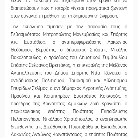
είχαν την ευκαιρία να ταξιδέψουν στον χρόνο και να
διαπιστώσουν πως η ιστορία γίνεται πραγματικά ζωντανή
όταν συναντά τη μάθηση και τη δημιουργική έκφραση.
Την εκδήλωση τίμησαν με την παρουσία τους ο
Σεβασμιότατος Μητροπολίτης Μονεμβασίας και Σπάρτης
κ.κ. Ευστάθιος, ο αντιπεριφερειάρχης Λακωνίας
Θεόδωρος Βερούτης, ο δήμαρχος Σπάρτης Μιχάλης
Βακαλόπουλος, ο πρόεδρος του Δημοτικού Συμβουλίου
Σπάρτης Στέφανος Βρεττάκος, η επικεφαλής της Μείζονος
Αντιπολίτευσης του Δήμου Σπάρτης Ντία Τζανετέα, ο
αντιδήμαρχος Πολιτισμού, Τουρισμού και Αθλητισμού
Σπυρίδων Σελίμος, ο αντιδήμαρχος Αγροτικής Ανάπτυξης,
Πρασίνου και Κοιμητηρίων Ευστράτιος Κοκκορός, η
πρόεδρος της Κοινότητας Αμυκλών Ζωή Χρανιώτη, ο
περιφερειακός επόπτης Ποιότητας Εκπαίδευσης
Πελοποννήσου Νικόλαος Χριστόπουλος, ο αναπληρωτής
διευθυντής της Διεύθυνσης Πρωτοβάθμιας Εκπαίδευσης
Λακωνίας Αντώνιος Κωνστάνταρος, ο επόπτης Ποιότητας