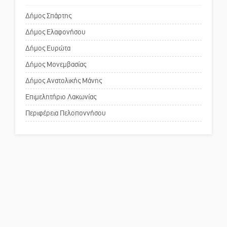
για τη λειτουργία του ΚΑΠΗ
Μισθός: Το στοίχημα των 1.500
Δήμος Σπάρτης
ευρώ
Δήμος Ελαφονήσου
Το δικό σας σχόλιο: Παράδειγμα
κοινωνικής αναισθησίας
Δήμος Ευρώτα
Δήμος Μονεμβασίας
Δήμος Ανατολικής Μάνης
Πού βρίσκεται το ιστορικό
κέντρο της Σπάρτης;
Επιμελητήριο Λακωνίας
Περιφέρεια Πελοποννήσου
Το δικό σας σχόλιο: Ρύποι