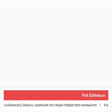
Ροή Ειδήσεων
:
κούς λόγους» κρατούσε τον νεκρό πατέρα στον καταψύκτη
||
Kastoras River F