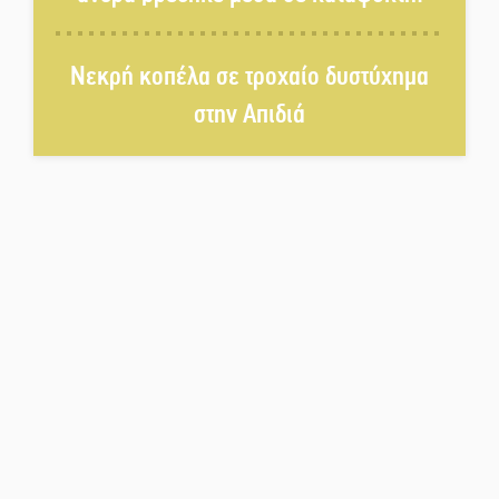
Η Σοχά ετοιμάζεται για ένα
Νεκρή κοπέλα σε τροχαίο δυστύχημα
δυναμικό καλοκαιρινό party
στην Απιδιά
Διακοπή μαθημάτων στο
Ματάλειο Κολυμβητήριο την
εβδομάδα του
Δεκαπενταύγουστου
Από Λιβύη είχαν ξεκινήσει οι
μετανάστες που
περισυνελέγησαν στο Ταίναρο
Διακοπή ρεύματος στην Πελλάνα