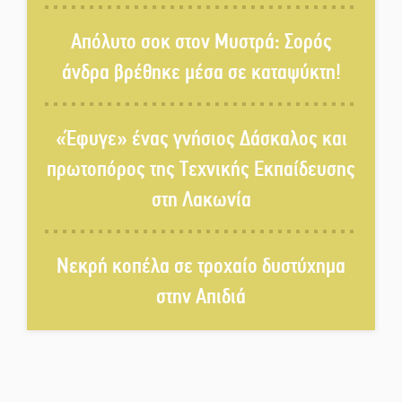
Στο κάδρο καταγγελιών Τατούλη
ο Σταύρος Αργειτάκος
Απόλυτο σοκ στον Μυστρά: Σορός
άνδρα βρέθηκε μέσα σε καταψύκτη!
Τα «Άνθη της Πέτρας» τίμησαν
τον Γ. Γιαξόγλου
«Έφυγε» ένας γνήσιος Δάσκαλος και
πρωτοπόρος της Τεχνικής Εκπαίδευσης
Τίμησε τον Π. Καρρά ο ΑΟ
στη Λακωνία
Κροκεών
Νεκρή κοπέλα σε τροχαίο δυστύχημα
Ανανεώθηκε το γήπεδο-στέκι
στην Απιδιά
στην παραλία της Νεάπολης
Ιωάννης Μ. Βαρβιτσιώτης: Στην
αιωνιότητα το ιστορικό πολιτικό