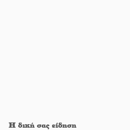
στέλεχος της Μεταπολίτευσης
Ο Άνθρωπος-αράχνη
«επιστρέφει» στη μεγάλη οθόνη
«Μοναδικοί Άνθρωποι, Μια
Μεγάλη Παρέα» στην Ελαφόνησο
«Τουρισμός για Όλους 2026-
2027»: Άνοιξαν οι αιτήσεις για
όλα τα ΑΦΜ
Στο πύρινο μέτωπο με όχημα
60ετίας
Η δική σας είδηση
Θα κερδηθεί η «Χαμένη