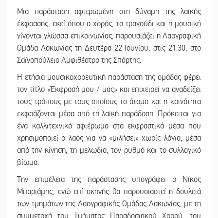
Μια παράσταση αφιερωμένη στη δύναμη της λαϊκής
έκφρασης, εκεί όπου ο χορός, το τραγούδι και η μουσική
γίνονται γλώσσα επικοινωνίας, παρουσιάζει η Λαογραφική
Ομάδα Λακωνίας τη Δευτέρα 22 Ιουνίου, στις 21:30, στο
Σαϊνοπούλειο Αμφιθέατρο της Σπάρτης.
Η ετήσια μουσικοχορευτική παράσταση της ομάδας φέρει
τον τίτλο «Έκφρασή μου / μας» και επιχειρεί να αναδείξει
τους τρόπους με τους οποίους το άτομο και η κοινότητα
εκφράζονται μέσα από τη λαϊκή παράδοση. Πρόκειται για
ένα καλλιτεχνικό αφιέρωμα στα εκφραστικά μέσα που
χρησιμοποιεί ο λαός για να «μιλήσει» χωρίς λόγια, μέσα
από την κίνηση, τη μελωδία, τον ρυθμό και το συλλογικό
βίωμα.
Την επιμέλεια της παράστασης υπογράφει ο Νίκος
Μπαριάμης, ενώ επί σκηνής θα παρουσιαστεί η δουλειά
των τμημάτων της Λαογραφικής Ομάδας Λακωνίας, με τη
συμμετοχή του Τμήματος Παραδοσιακού Χορού, του