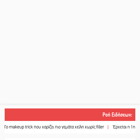
Ροή Ειδήσεων
:
up trick που χαρίζει πιο γεμάτα χείλη χωρίς filler
||
Έρχεται η 1η Γιορτή Μπύ