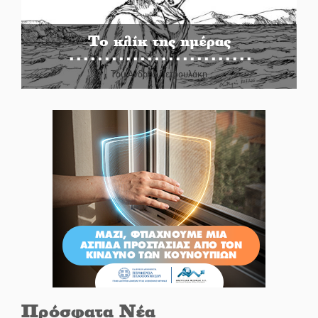
Το κλίκ της ημέρας
Του Ανδρέα Πετρουλάκη
Πρόσφατα Νέα