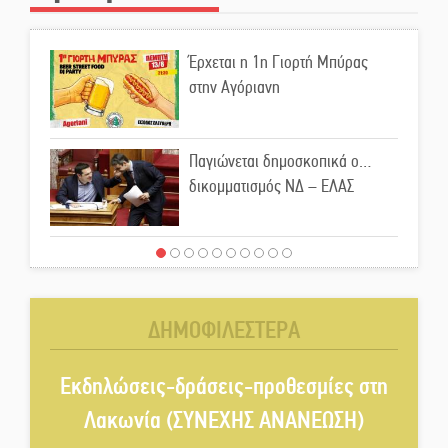
Έρχεται η 1η Γιορτή Μπύρας
στην Αγόριανη
Παγιώνεται δημοσκοπικά ο…
δικομματισμός ΝΔ – ΕΛΑΣ
«Κεραυνοί» Μιχαλακάκου για
την ύδρευση στη Μάνη
ΔΗΜΟΦΙΛΕΣΤΕΡΑ
Παρουσιάστηκε το βιβλίο
«Νεαπολίτικα καρετομωράκια»
Εκδηλώσεις-δράσεις-προθεσμίες στη
στη Νεάπολη
Λακωνία (ΣΥΝΕΧΗΣ ΑΝΑΝΕΩΣΗ)