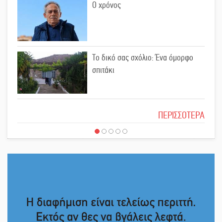
Ο χρόνος
Εκδηλώσεις-δράσεις-προθεσμίες
στη Λακωνία (ΣΥΝΕΧΗΣ ΑΝΑΝΕΩΣΗ)
Το δικό σας σχόλιο: Ένα όμορφο
σπιτάκι
Ποδοσφαιρικό αντάμωμα για τους
Κοκκινοραχίτες
Το δικό σας σχόλιο: Μπράβο στη
ΠΕΡΙΣΣΟΤΕΡΑ
Φιλαρμονική Σπάρτης
Μάχης συνέχεια των 310 για τη
Λαϊκή Σπάρτης
Το δικό σας σχόλιο: Σύντομη
απάντηση σε διθυράμβους για το
Στον τελικό του Πρωταθλήματος
παλαιό Δικαστικό Μέγαρο
Ελλάδας Beach Soccer ο Π.
Μαρτσούκος
Το δικό σας σχόλιο: Ιερή απόφαση