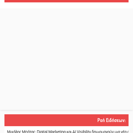
Ροή Ειδήσεων
:
άλης Μπότας: Digital Marketing και AI Visibility δημιουργούν μια νέα αγορά εργα