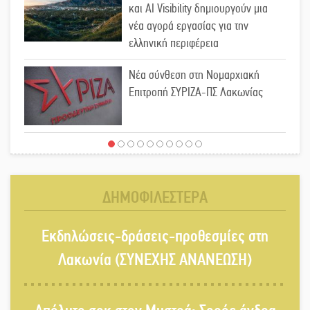
και AI Visibility δημιουργούν μια
νέα αγορά εργασίας για την
ελληνική περιφέρεια
Νέα σύνθεση στη Νομαρχιακή
Επιτροπή ΣΥΡΙΖΑ-ΠΣ Λακωνίας
«Χάθηκε ένας από τους απλούς,
σπουδαίους ανθρώπους που
κάνουν τον κόσμο λίγο πιο
ΔΗΜΟΦΙΛΕΣΤΕΡΑ
ανθρώπινο»
Χωρίς «διακοπές» η ΕΛΑΣ: Σάρωσε
Εκδηλώσεις-δράσεις-προθεσμίες στη
Πελοπόννησο και Λακωνία
Λακωνία (ΣΥΝΕΧΗΣ ΑΝΑΝΕΩΣΗ)
«Έφυγε» ένας γνήσιος Δάσκαλος