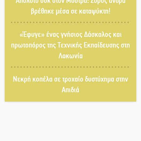
Απόλυτο σοκ στον Μυστρά: Σορός άνδρα
και πρωτοπόρος της Τεχνικής
βρέθηκε μέσα σε καταψύκτη!
Εκπαίδευσης στη Λακωνία
«Κλειστά» ανοιχτά προαύλια στον
«Έφυγε» ένας γνήσιος Δάσκαλος και
Δ. Σπάρτης;
πρωτοπόρος της Τεχνικής Εκπαίδευσης στη
Λακωνία
Δεκαπενταύγουστος στην Πετρίνα:
Αντάμωμα με μουσική, χορό και
Νεκρή κοπέλα σε τροχαίο δυστύχημα στην
παράδοση
Απιδιά
Σωτήρια επέμβαση για ναυτικό
ανοιχτά του Γυθείου
Αποστολή εξετελέσθη στην Ταϊβάν:
Στη βάση τους τα παγκόσμια