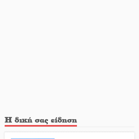
Σπαρτιατόπουλα
«Ρίζες και Ρεύματα» στο
Ξηροκάμπι με Ίκαρη και Ζερβάκη
Αμετάβλητος στο «τριάρι» ο
κίνδυνος φωτιάς σε όλη τη
Λακωνία
Εβδομάδα Ομογενών: Κερδισμένη
ουσία ή επικοινωνιακές
εντυπώσεις;
Η δική σας είδηση
Ελεύθερος ο 55χρονος για την
υπόθεση του Μυστρά