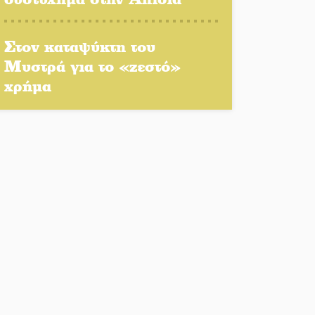
Στον καταψύκτη του
Στο Γύθειο η Άντζελα
Μυστρά για το «ζεστό»
Γκερέκου
χρήμα
Νταλίκα έπεσε σε γκρεμό
στον Κλαδά: Νεκρός ο
48χρονος οδηγός
«Ανοιχτή Πόλη» απόψε η
Σπάρτη «ξεκλειδώνει»
αγορά και ψυχαγωγία
«Θέρισε» η άσφαλτος και
τον Ιούλιο στην
Πελοπόννησο
Βράβευσε τον Π. Καρρά ο