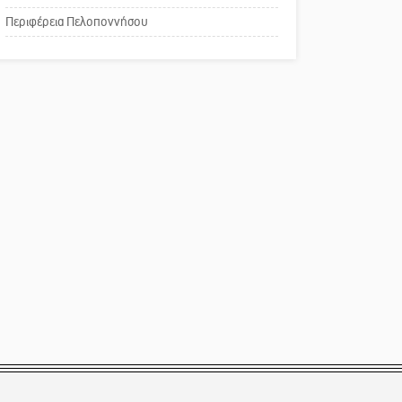
Το δικό σας σχόλιο:
Περιφέρεια Πελοποννήσου
Παράδειγμα κοινωνικής
αναισθησίας
Πού βρίσκεται το ιστορικό
κέντρο της Σπάρτης;