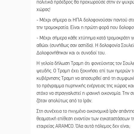
πολιτικά πρόεδρος θα προχωρούσε στην εν ψυχρ
χώρας!
- Μέχρι σήμερα οι ΗΠΑ δολοφονούσαν παντού στ
την τρομοκρατία. Είναι η πρώτη φορά που δολοφον
- Μέχρι σήμερα κάθε χτύπημα κατά τρομοκράτη γιν
αθώοι (συνήθως σαν ασπίδα). Η δολοφονία Σουλεϊμ
Δολοφονήθηκαν και οι συνοδοί του.
Η γελοία δήλωση Τραμπ ότι φονεύοντας τον ΣουλεΊ
ψευδής. Ο Τραμπ έχει ξεκινήσει επί των ημερών 
κυβέρνησης Τραμπ να αποσυρθεί από τη συμφωνία 
το πρόγραμμα πυρηνικής ενέργειας της χώρας και 
στόχο να στραγγαλιστεί η ιρανική οικονομία. Την
ζόταν απολύτως από το Ιράν.
Στη συνέχεια το πνιγμένο οικονομικά Ιράν απάντη
θεαματική επίθεση εναντίον των εγκαταστάσεων τ
εταιρείας ARAMCO. Όλα αυτά πόλεμος δεν είναι;