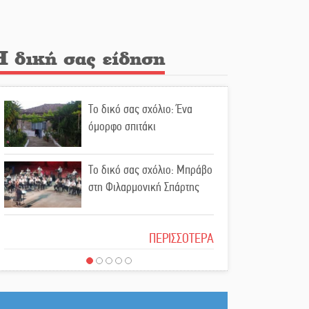
την υπόθεση του Μυστρά
Εκδηλώσεις-δράσεις-
Η δική σας είδηση
προθεσμίες στη Λακωνία
(ΣΥΝΕΧΗΣ ΑΝΑΝΕΩΣΗ)
Το δικό σας σχόλιο: Ένα
Ποδοσφαιρικό αντάμωμα για
όμορφο σπιτάκι
τους Κοκκινοραχίτες
Το δικό σας σχόλιο: Μπράβο
Μάχης συνέχεια των 310 για
στη Φιλαρμονική Σπάρτης
τη Λαϊκή Σπάρτης
Το δικό σας σχόλιο: Σύντομη
Στον τελικό του
ΠΕΡΙΣΣΟΤΕΡΑ
απάντηση σε διθυράμβους
Πρωταθλήματος Ελλάδας
για το παλαιό Δικαστικό
Beach Soccer ο Π.
Μέγαρο
Μαρτσούκος