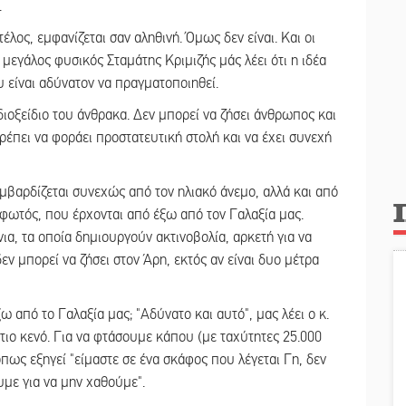
.
έλος, εμφανίζεται σαν αληθινή. Όμως δεν είναι. Και οι
εγάλος φυσικός Σταμάτης Κριμιζής μάς λέει ότι η ιδέα
υ είναι αδύνατον να πραγματοποιηθεί.
διοξείδιο του άνθρακα. Δεν μπορεί να ζήσει άνθρωπος και
ρέπει να φοράει προστατευτική στολή και να έχει συνεχή
μβαρδίζεται συνεχώς από τον ηλιακό άνεμο, αλλά και από
 φωτός, που έρχονται από έξω από τον Γαλαξία μας.
ια, τα οποία δημιουργούν ακτινοβολία, αρκετή για να
μπορεί να ζήσει στον Άρη, εκτός αν είναι δυο μέτρα
πό το Γαλαξία μας; "Αδύνατο και αυτό", μας λέει ο κ.
στιο κενό. Για να φτάσουμε κάπου (με ταχύτητες 25.000
όπως εξηγεί "είμαστε σε ένα σκάφος που λέγεται Γη, δεν
υμε για να μην χαθούμε".