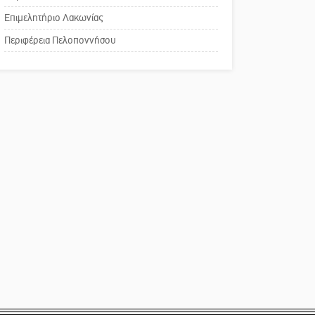
χρωμάτων στη Νεάπολη
Επιμελητήριο Λακωνίας
Το δικό σας σχόλιο:
Περιφέρεια Πελοποννήσου
Παράδειγμα κοινωνικής
αναισθησίας
Πού βρίσκεται το ιστορικό
κέντρο της Σπάρτης;