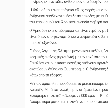
μονίμως εκατοντάδες ανθρώπους στο έδαφός του
Η δήλωσή του αναπαράγεται χίλιες φορές και στο τ
άνθρωποι αποδέχονται ένα δηλητηριώδες ψέμα. Ο μ
του εποικισμού του Άρη είναι ανοησία φοβερή πο
Ο Άρης δεν έχει ατμόσφαιρα και είναι γεμάτος με 
είναι όπως στο φεγγάρι, όπου ο αστροναύτης θα π
παροχή οξυγόνου.
Επίσης, λόγω της έλλειψης μαγνητικού πεδίου, βο
κοσμικές ακτίνες (πρωτόνια) με την ταχύτητα του
Επιπλέον και οι ηλιακές εκρήξεις στέλνουν πρωτόν
σκοτώσουν άνθρωπο. Συμπέρασμα: Ο άνθρωπος δεν 
κάτω από τη έδαφος!
Μήπως όμως θα μπορούσαμε να μετοικήσουμε έξω α
Κριμιζής. Μετά τον γαλαξία μας υπάρχει ένα τερά
χιλιόμετρα το λεπτό) θέλουμε 77.000 χρόνια. Και 
έχουμε παρά μόνο μια επιλογή, να το προστατεύο