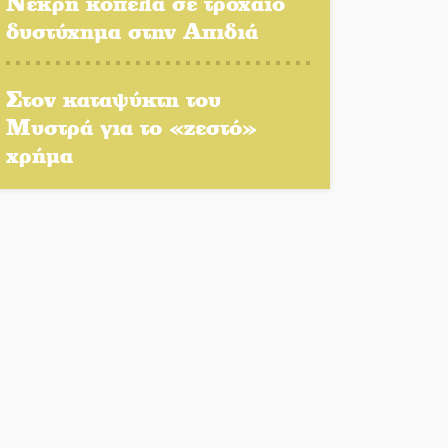
Νεκρή κοπέλα σε τροχαίο
δυστύχημα στην Απιδιά
Αποστολή εξετελέσθη στην
Ταϊβάν: Στη βάση τους τα
Στον καταψύκτη του
παγκόσμια Σπαρτιατόπουλα
Μυστρά για το «ζεστό»
«Ρίζες και Ρεύματα» στο
χρήμα
Ξηροκάμπι με Ίκαρη και
Ζερβάκη
Αμετάβλητος στο «τριάρι» ο
κίνδυνος φωτιάς σε όλη τη
Λακωνία
Εβδομάδα Ομογενών:
Κερδισμένη ουσία ή
επικοινωνιακές εντυπώσεις;
Ελεύθερος ο 55χρονος για