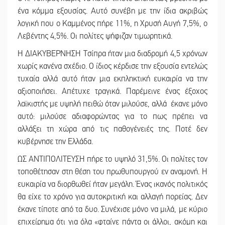
ένα κόμμα εξουσίας. Αυτό συνέβη με την ίδια ακριβώς
λογική που ο Καμμένος πήρε 11%, η Χρυσή Αυγή 7,5%, ο
Λεβέντης 4,5%. Οι πολίτες ψήφιζαν τιμωρητικά.
Η ΔΙΑΚΥΒΕΡΝΗΣΗ Τσίπρα ήταν μια διαδρομή 4,5 χρόνων
χωρίς κανένα σχέδιο. Ο ίδιος κέρδισε την εξουσία εντελώς
τυχαία αλλά αυτό ήταν μια εκπληκτική ευκαιρία να την
αξιοποιήσει. Απέτυχε τραγικά. Παρέμεινε ένας έξοχος
λαϊκιστής με υψηλή πειθώ όταν μιλούσε, αλλά έκανε μόνο
αυτό: μιλούσε αδιαφορώντας για το πως πρέπει να
αλλάξει τη χώρα από τις παθογένειές της. Ποτέ δεν
κυβέρνησε την Ελλάδα.
ΩΣ ΑΝΤΙΠΟΛΙΤΕΥΣΗ πήρε το υψηλό 31,5%. Οι πολίτες τον
τοποθέτησαν στη θέση του πρωθυπουργού εν αναμονή. Η
ευκαιρία να διορθωθεί ήταν μεγάλη. Ένας ικανός πολιτικός
θα είχε το χρόνο για αυτοκριτική και αλλαγή πορείας. Δεν
έκανε τίποτε από τα δυο. Συνέχισε μόνο να μιλά, με κύριο
επιχείρημα ότι για όλα «φταίνε πάντα οι άλλοι, ακόμη και