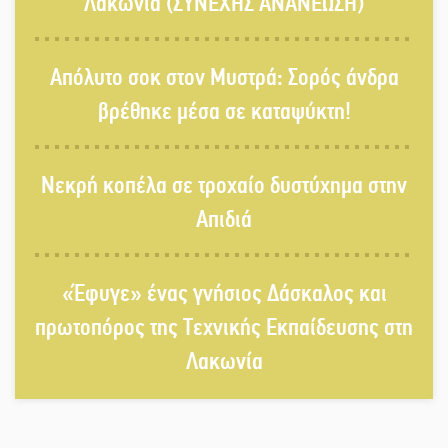
Λακωνία (ΣΥΝΕΧΗΣ ΑΝΑΝΕΩΣΗ)
Δεκαπενταύγουστος στην Πετρίνα:
Απόλυτο σοκ στον Μυστρά: Σορός άνδρα
Αντάμωμα με μουσική, χορό και
παράδοση
βρέθηκε μέσα σε καταψύκτη!
Σωτήρια επέμβαση για ναυτικό
Νεκρή κοπέλα σε τροχαίο δυστύχημα στην
ανοιχτά του Γυθείου
Απιδιά
Αποστολή εξετελέσθη στην Ταϊβάν:
Στη βάση τους τα παγκόσμια
«Έφυγε» ένας γνήσιος Δάσκαλος και
Σπαρτιατόπουλα
πρωτοπόρος της Τεχνικής Εκπαίδευσης στη
Λακωνία
«Ρίζες και Ρεύματα» στο
Ξηροκάμπι με Ίκαρη και Ζερβάκη