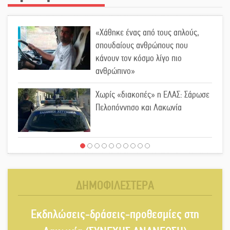
«Χάθηκε ένας από τους απλούς,
σπουδαίους ανθρώπους που
κάνουν τον κόσμο λίγο πιο
ανθρώπινο»
Χωρίς «διακοπές» η ΕΛΑΣ: Σάρωσε
Πελοπόννησο και Λακωνία
«Έφυγε» ένας γνήσιος Δάσκαλος
και πρωτοπόρος της Τεχνικής
Εκπαίδευσης στη Λακωνία
ΔΗΜΟΦΙΛΕΣΤΕΡΑ
«Κλειστά» ανοιχτά προαύλια στον
Εκδηλώσεις-δράσεις-προθεσμίες στη
Δ. Σπάρτης;