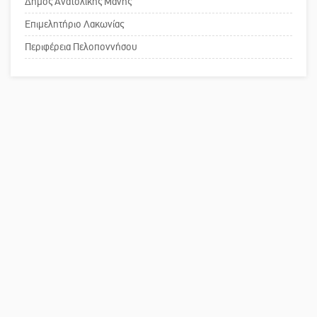
Δήμος Ανατολικής Μάνης
Επιμελητήριο Λακωνίας
Το δικό σας σχόλιο: Παράδειγμα
κοινωνικής αναισθησίας
Περιφέρεια Πελοποννήσου
Πού βρίσκεται το ιστορικό κέντρο
της Σπάρτης;