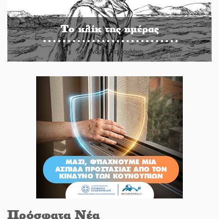
Το κλίκ της ημέρας
Του Ανδρέα Πετρουλάκη
Πρόσφατα Νέα