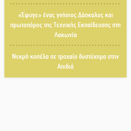
Τα «Άνθη της Πέτρας» τίμησαν τον
«Έφυγε» ένας γνήσιος Δάσκαλος και
Γ. Γιαξόγλου
πρωτοπόρος της Τεχνικής Εκπαίδευσης στη
Λακωνία
Τίμησε τον Π. Καρρά ο ΑΟ Κροκεών
Νεκρή κοπέλα σε τροχαίο δυστύχημα στην
Απιδιά
Ανανεώθηκε το γήπεδο-στέκι στην
παραλία της Νεάπολης
Ιωάννης Μ. Βαρβιτσιώτης: Στην
αιωνιότητα το ιστορικό πολιτικό
στέλεχος της Μεταπολίτευσης
Ο Άνθρωπος-αράχνη «επιστρέφει»