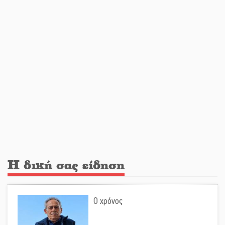
στη μεγάλη οθόνη
«Μοναδικοί Άνθρωποι, Μια
Μεγάλη Παρέα» στην Ελαφόνησο
«Τουρισμός για Όλους 2026-
2027»: Άνοιξαν οι αιτήσεις για όλα
τα ΑΦΜ
Στο πύρινο μέτωπο με όχημα
Η δική σας είδηση
60ετίας
Ο χρόνος
Θα κερδηθεί η «Χαμένη Υπόθεση»
της Αμάντα Τόρρες;