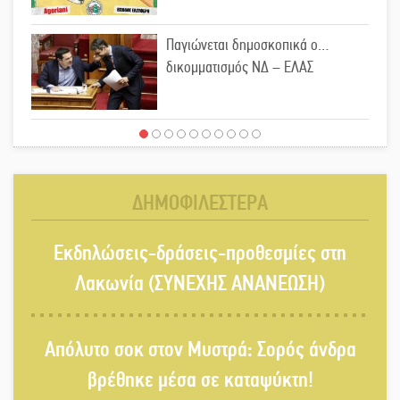
Παγιώνεται δημοσκοπικά ο…
δικομματισμός ΝΔ – ΕΛΑΣ
«Κεραυνοί» Μιχαλακάκου για την
ύδρευση στη Μάνη
ΔΗΜΟΦΙΛΕΣΤΕΡΑ
Παρουσιάστηκε το βιβλίο
Εκδηλώσεις-δράσεις-προθεσμίες στη
«Νεαπολίτικα καρετομωράκια» στη
Νεάπολη
Λακωνία (ΣΥΝΕΧΗΣ ΑΝΑΝΕΩΣΗ)
Στο κάδρο καταγγελιών Τατούλη ο
Απόλυτο σοκ στον Μυστρά: Σορός άνδρα
Σταύρος Αργειτάκος
βρέθηκε μέσα σε καταψύκτη!