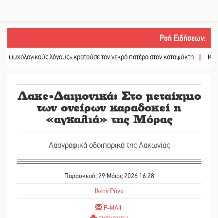
Ροή Ειδήσεων
:
ογικούς λόγους» κρατούσε τον νεκρό πατέρα στον καταψύκτη
||
Kastoras Rive
Λακε-Δαιμονικά: Στο μεταίχμιο
των ονείρων καραδοκεί η
«αγκαλιά» της Μόρας
Λαογραφικά οδοιπορικά της Λακωνίας
Παρασκευή, 29 Μάιος 2026 16:28
Ιλέην Ρήγα
E-MAIL