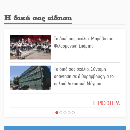
Κλήρωσε για τον Αστέρα Βλαχιώτη
στη Γ’ Εθνική
Η δική σας είδηση
Οδύνη στην Απιδιά για τον χαμό της
Το δικό σας σχόλιο: Μπράβο στη
29χρονης Ελένης σε τροχαίο
Φιλαρμονική Σπάρτης
«Σφραγίδα» έργου και
Το δικό σας σχόλιο: Σύντομη
απολογισμού στο Παναρκαδικό από
απάντηση σε διθυράμβους για το
τον Κυρ. Διαμαντάκο
παλαιό Δικαστικό Μέγαρο
Μια «χρυσή» ελαιοκομική
Το δικό σας σχόλιο: Ιερή απόφαση
προοπτική για τη Λακωνία
ΠΕΡΙΣΣΟΤΕΡΑ
Εκδηλώσεις του ΚΚΕ Λακωνίας για