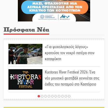
Πρόσφατα Νέα
«Για ψυχολογικούς λόγους»
κρατούσε τον νεκρό πατέρα στον
καταψύκτη
Kastoras River Festival 2026: Ένα
νέο μουσικό φεστιβάλ γεννιέται στις
όχθες του ποταμού στο Καστόρειο
Τα ζάρια παίρνουν «φωτιά» στην
Άρνα: Στήνεται το 3ο Τουρνουά