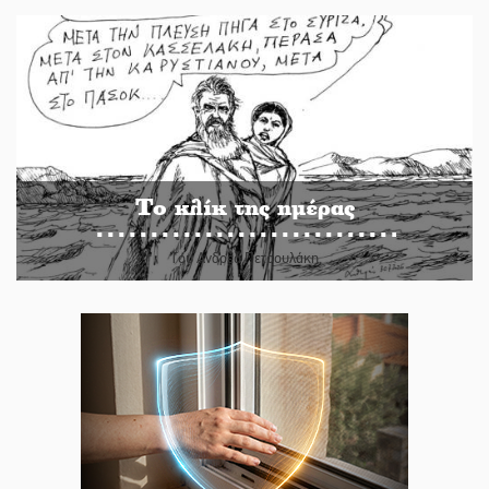
Το κλίκ της ημέρας
Του Ανδρέα Πετρουλάκη