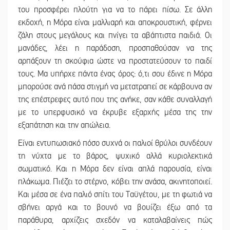
του προσφέρει πλούτη για να το πάρει πίσω. Σε άλλη
εκδοχή, η Μόρα είναι μαλλιαρή και αποκρουστική, φέρνει
ζάλη στους μεγάλους και πνίγει τα αβάπτιστα παιδιά. Οι
μανάδες, λέει η παράδοση, προσπαθούσαν να της
αρπάξουν τη σκούφια ώστε να προστατεύσουν το παιδί
τους. Μα υπήρχε πάντα ένας όρος: ό,τι σου έδινε η Μόρα
μπορούσε ανά πάσα στιγμή να μετατραπεί σε κάρβουνα αν
της επέστρεφες αυτό που της ανήκε, σαν κάθε συναλλαγή
με το υπερφυσικό να έκρυβε εξαρχής μέσα της την
εξαπάτηση και την απώλεια.
Είναι εντυπωσιακό πόσο συχνά οι παλιοί θρύλοι συνδέουν
τη νύχτα με το βάρος, ψυχικό αλλά κυριολεκτικά
σωματικό. Και η Μόρα δεν είναι απλά παρουσία, είναι
πλάκωμα. Πιέζει το στέρνο, κόβει την ανάσα, ακινητοποιεί.
Και μέσα σε ένα παλιό σπίτι του Ταϋγέτου, με τη φωτιά να
σβήνει αργά και το βουνό να βουίζει έξω από τα
παράθυρα, αρχίζεις σχεδόν να καταλαβαίνεις πώς