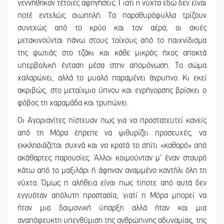
γεννήθηκαν τέτοιες αφηγήσεις. Γιατί η νύχτα εδώ δεν είναι
ποτέ εντελώς σιωπηλή. Τα παραθυρόφυλλα τρίζουν
συνεχώς από το κρύο και τον αέρα, οι σκιές
μετακινούνται πάνω στους τοίχους από το παιχνίδισμα
της φωτιάς στο τζάκι και κάθε μικρός ήχος αποκτά
υπερβολική ένταση μέσα στην απομόνωση. Το σώμα
χαλαρώνει, αλλά το μυαλό παραμένει άγρυπνο. Κι εκεί
ακριβώς, στο μεταίχμιο ύπνου και εγρήγορσης βρίσκει ο
φόβος τη χαραμάδα και τρυπώνει.
Οι Αγοριανίτες πίστευαν πως για να προστατευτεί κανείς
από τη Μόρα έπρεπε να ψιθυρίζει προσευχές, να
εκκλησιάζεται συχνά και να κρατά το σπίτι «καθαρό» από
ακάθαρτες παρουσίες. Άλλοι κοιμούνταν μ’ έναν σταυρό
κάτω από το μαξιλάρι ή άφηναν αναμμένο καντήλι όλη τη
νύχτα. Όμως η αλήθεια είναι πως τίποτε από αυτά δεν
εγγυόταν απόλυτη προστασία, γιατί η Μόρα μπορεί να
ήταν μια δαιμονική ύπαρξη αλλά ήταν και μια
αναπόφευκτη υπενθύμιση της ανθρώπινης αδυναμίας, της