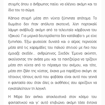
στιγμής όπου ο άνθρωπος παύει να ελέγχει ακόμη και το
ίδιο του το σώμα.
Κάποια στιγμή μέσα στη νύχτα ξύπνησα απότομα. Το
δωμάτιο δεν ήταν απόλυτα σκοτεινό, λίγη πορτοκαλί
λάμψη ανάβλυζε ακόμη από τα τελευταία κάρβουνα του
τζακιού. Για μερικά δευτερόλεπτα δεν κατάλαβα τι με είχε
ξυπνήσει. Έξω φυσούσε δυνατά και ο αέρας περνούσε
μέσα από τις χαραμάδες του παλιού σπιτιού με ήχο που
έμοιαζε σχεδόν… ανθρώπινος. Σχεδόν. Έμεινα ακίνητη,
ακούγοντας την ανάσα μου και τα παντζούρια να τρίζουν
μέσα στη νύχτα από το πέρασμα του ανέμου, και τότε,
μέσα στη ζάλη της νύστας, έκανα μια παράξενο σκέψη: σε
τέτοιους τόπους αυτό που φοβάσαι είναι αυτό που γεννά
η φαντασία σου όταν όλες οι αισθήσεις σου αρχίζουν να
εγκαταλείπουν τη λογική.
Η Μόρα δεν ανήκει αποκλειστικά στον κόσμο του
φανταστικού και γι’ αυτό επιβιώνει ακόμη τόσο έντονα