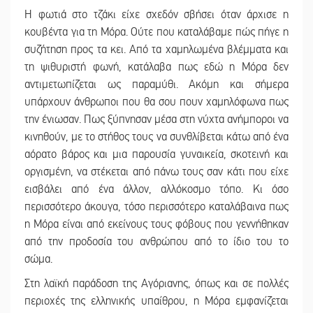
Η φωτιά στο τζάκι είχε σχεδόν σβήσει όταν άρχισε η
κουβέντα για τη Μόρα. Ούτε που καταλάβαμε πώς πήγε η
συζήτηση προς τα κει. Από τα χαμηλωμένα βλέμματα και
τη ψιθυριστή φωνή, κατάλαβα πως εδώ η Μόρα δεν
αντιμετωπίζεται ως παραμύθι. Ακόμη και σήμερα
υπάρχουν άνθρωποι που θα σου πουν χαμηλόφωνα πως
την ένιωσαν. Πως ξύπνησαν μέσα στη νύχτα ανήμποροι να
κινηθούν, με το στήθος τους να συνθλίβεται κάτω από ένα
αόρατο βάρος και μια παρουσία γυναικεία, σκοτεινή και
οργισμένη, να στέκεται από πάνω τους σαν κάτι που είχε
εισβάλει από ένα άλλον, αλλόκοσμο τόπο. Κι όσο
περισσότερο άκουγα, τόσο περισσότερο καταλάβαινα πως
η Μόρα είναι από εκείνους τους φόβους που γεννήθηκαν
από την προδοσία του ανθρώπου από το ίδιο του το
σώμα.
Στη λαϊκή παράδοση της Αγόριανης, όπως και σε πολλές
περιοχές της ελληνικής υπαίθρου, η Μόρα εμφανίζεται