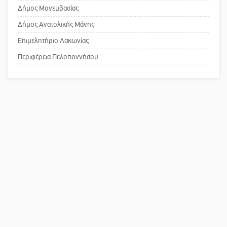
κοινωνικής αναισθησίας
ευρώ
Δήμος Μονεμβασίας
Δήμος Ανατολικής Μάνης
Επιμελητήριο Λακωνίας
Πού βρίσκεται το ιστορικό κέντρο
της Σπάρτης;
Περιφέρεια Πελοποννήσου
Το δικό σας σχόλιο: Ρύποι