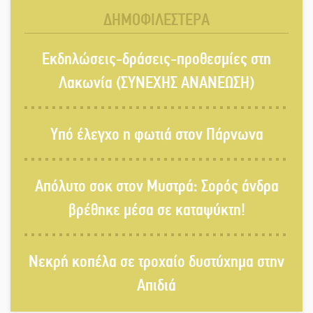
Τάβλι
ΔΗΜΟΦΙΛΕΣΤΕΡΑ
Αυθεντικό γλέντι με «Γιορτή
Εκδηλώσεις-δράσεις-προθεσμίες στη
Βραστού» στη Σοχά
Λακωνία (ΣΥΝΕΧΗΣ ΑΝΑΝΕΩΣΗ)
Το τελεφερίκ της Μονεμβασιάς στο
Υπό έλεγχο η φωτιά στον Πάρνωνα
τραπέζι του δημόσιου διαλόγου
Απόλυτο σοκ στον Μυστρά: Σορός άνδρα
Πολιτισμός και παράδοση δίνουν
βρέθηκε μέσα σε καταψύκτη!
ραντεβού στην Αγόριανη
Νεκρή κοπέλα σε τροχαίο δυστύχημα στην
Η Σοχά ετοιμάζεται για ένα
Απιδιά
δυναμικό καλοκαιρινό party