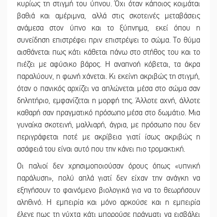
κυρίως τη στιγμή του ύπνου. Όχι όταν κάποιος κοιμάται
βαθιά και αμέριμνα, αλλά στις σκοτεινές μεταβάσεις
ανάμεσα στον ύπνο και το ξύπνημα, εκεί όπου η
συνείδηση επιστρέφει πριν επιστρέψει το σώμα. Το θύμα
αισθάνεται πως κάτι κάθεται πάνω στο στήθος του και το
πιέζει με αφύσικο βάρος. Η αναπνοή κόβεται, τα άκρα
παραλύουν, η φωνή χάνεται. Κι εκείνη ακριβώς τη στιγμή,
όταν ο πανικός αρχίζει να απλώνεται μέσα στο σώμα σαν
δηλητήριο, εμφανίζεται η μορφή της. Άλλοτε αχνή, άλλοτε
καθαρή σαν πραγματικό πρόσωπο μέσα στο δωμάτιο. Μια
γυναίκα σκοτεινή, μαλλιαρή, άγρια, με πρόσωπο που δεν
περιγράφεται ποτέ με ακρίβεια γιατί ίσως ακριβώς η
ασάφειά του είναι αυτό που την κάνει πιο τρομακτική.
Οι παλιοί δεν χρησιμοποιούσαν όρους όπως «υπνική
παράλυση», πολύ απλά γιατί δεν είχαν την ανάγκη να
εξηγήσουν το φαινόμενο βιολογικά για να το θεωρήσουν
αληθινό. Η εμπειρία και μόνο αρκούσε και η εμπειρία
έλεγε πως τη νύχτα κάτι μπορούσε πράγματι να εισβάλει