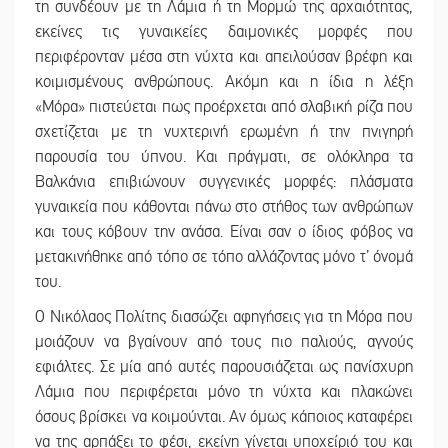
τη συνδέουν με τη Λάμια ή τη Μορμώ της αρχαιότητας,
εκείνες τις γυναικείες δαιμονικές μορφές που
περιφέρονταν μέσα στη νύχτα και απειλούσαν βρέφη και
κοιμισμένους ανθρώπους. Ακόμη και η ίδια η λέξη
«Μόρα» πιστεύεται πως προέρχεται από σλαβική ρίζα που
σχετίζεται με τη νυχτερινή ερωμένη ή την πνιγηρή
παρουσία του ύπνου. Και πράγματι, σε ολόκληρα τα
Βαλκάνια επιβιώνουν συγγενικές μορφές: πλάσματα
γυναικεία που κάθονται πάνω στο στήθος των ανθρώπων
και τους κόβουν την ανάσα. Είναι σαν ο ίδιος φόβος να
μετακινήθηκε από τόπο σε τόπο αλλάζοντας μόνο τ’ όνομά
του.
Ο Νικόλαος Πολίτης διασώζει αφηγήσεις για τη Μόρα που
μοιάζουν να βγαίνουν από τους πιο παλιούς, αγνούς
εφιάλτες. Σε μία από αυτές παρουσιάζεται ως πανίσχυρη
Λάμια που περιφέρεται μόνο τη νύχτα και πλακώνει
όσους βρίσκει να κοιμούνται. Αν όμως κάποιος καταφέρει
να της αρπάξει το φέσι, εκείνη γίνεται υποχείριό του και