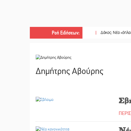
Ροή Ειδήσεων
:
||
Δάκος: Νέα «όπλα» στην προ
Δημήτρης Αβούρης
18/10/2023
Σβ
ΠΕΡΙ
18/10/2023
Νέ