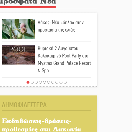
Πρόσφατα Νέα
Δάκος: Νέα «όπλα» στην
προστασία της ελιάς
Κυριακή 9 Αυγούστου:
Καλοκαιρινό Pool Party στο
Mystras Grand Palace Resort
& Spa
Στον καταψύκτη του Μυστρά
για το «ζεστό» χρήμα
ΔΗΜΟΦΙΛΕΣΤΕΡΑ
Ο καρχαρίας από την εποχή
του Σαίξπηρ που αψηφά τον
Εκδηλώσεις-δράσεις-
χρόνο
προθεσμίες στη Λακωνία