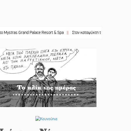
as Grand Palace Resort & Spa
||
Στον καταψύκτη του Μυστρά για το «ζεστό» 
Το κλίκ της ημέρας
Του Ανδρέα Πετρουλάκη