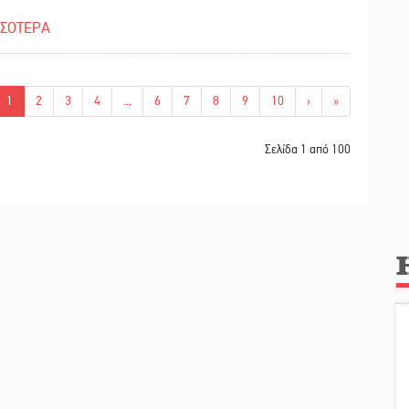
ΣΣΟΤΕΡΑ
1
2
3
4
...
6
7
8
9
10
›
»
Σελίδα 1 από 100