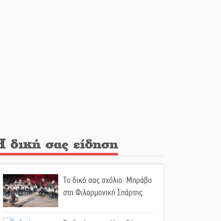
Υπηρεσιών από την
υποστελέχωση»
Φως σε μπαράζ διαρρήξεων
στον Δ. Ευρώτα
Υπερηφάνεια και αποθέωση!
Δύο μετάλλια για τη Λακωνία
στους Παιδικούς Αγώνες
Εντοπισμός και διάσωση
Η δική σας είδηση
μεταναστών ανοιχτά του
Ταίναρου
Το δικό σας σχόλιο: Μπράβο
Και ο Π. Νίκας δείχνει τον
στη Φιλαρμονική Σπάρτης
ΦοΔΣΑ για τα «σπιτάκια»