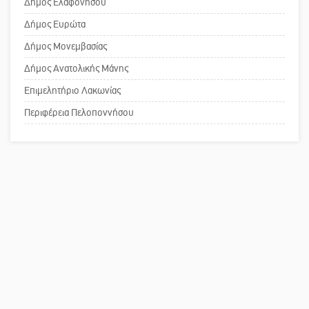
«στραγγίζουν» τη Μάνη
Δήμος Ελαφονήσου
Το δικό σας σχόλιο: Ανοιχτή
Δήμος Ευρώτα
επιστολή στον δήμαρχο Σπάρτης για
Δήμος Μονεμβασίας
τη λειτουργία του ΚΑΠΗ
Δήμος Ανατολικής Μάνης
Επιμελητήριο Λακωνίας
Το δικό σας σχόλιο: Παράδειγμα
κοινωνικής αναισθησίας
Περιφέρεια Πελοποννήσου
Πού βρίσκεται το ιστορικό κέντρο
της Σπάρτης;