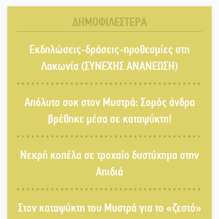
ΔΗΜΟΦΙΛΕΣΤΕΡΑ
Ένα «ταξίδι» τέχνης και χρωμάτων
Εκδηλώσεις-δράσεις-προθεσμίες στη
στη Νεάπολη
Λακωνία (ΣΥΝΕΧΗΣ ΑΝΑΝΕΩΣΗ)
Τα Λαγκάδια κρατούν ζωντανή την
Απόλυτο σοκ στον Μυστρά: Σορός άνδρα
τέχνη της πέτρας
βρέθηκε μέσα σε καταψύκτη!
Στους ρυθμούς της Ελεωνόρας
Νεκρή κοπέλα σε τροχαίο δυστύχημα στην
Ζουγανέλη το Σαϊνοπούλειο
Απιδιά
Πλούσιο πολιτιστικό πρόγραμμα
δίνει «χρώμα» στον Αύγουστο του
Στον καταψύκτη του Μυστρά για το «ζεστό»
Λαχίου