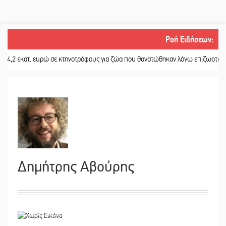
Ροή Ειδήσεων
:
κατ. ευρώ σε κτηνοτρόφους για ζώα που θανατώθηκαν λόγω επιζωοτιών
||
Η 
Δημήτρης Αβούρης
28/02/2023