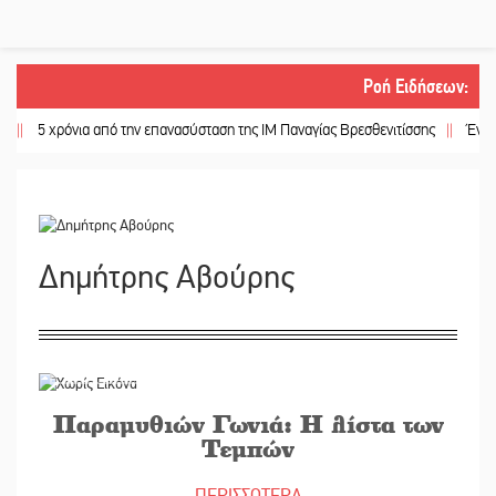
Ροή Ειδήσεων
:
 χρόνια από την επανασύσταση της ΙΜ Παναγίας Βρεσθενιτίσσης
||
Ένα «ταξίδ
Δημήτρης Αβούρης
13/03/2023
Παραμυθιών Γωνιά: Η λίστα των
Τεμπών
ΠΕΡΙΣΣΟΤΕΡΑ