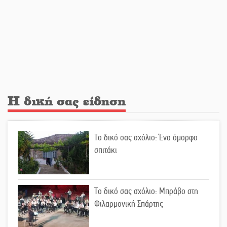
«Θέρισε» η άσφαλτος και τον Ιούλιο
στην Πελοπόννησο
Βράβευσε τον Π. Καρρά ο ΑΟ
Κροκεών
Η δική σας είδηση
Τα μετάλλια των Λακωνόπουλων
στην Ταιβάν
Το δικό σας σχόλιο: Ένα όμορφο
σπιτάκι
Τζάμπολ για τρίτη χρονιά στο
τουρνουά GNC 3on3 στη Σκάλα
Το δικό σας σχόλιο: Μπράβο στη
Φιλαρμονική Σπάρτης
Νέο χρηματοδοτικό εργαλείο για