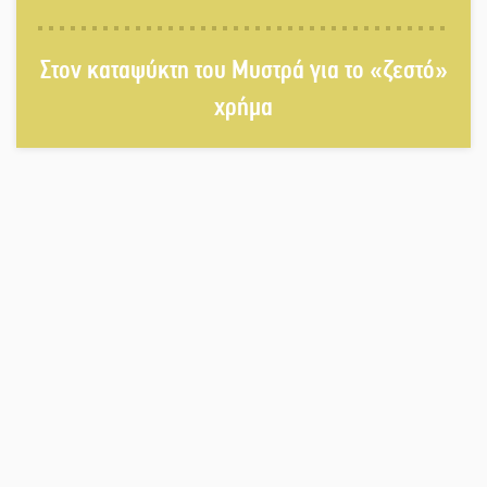
Διακοπή ρεύματος στο Έλος
Στον καταψύκτη του Μυστρά για το «ζεστό»
χρήμα
Στο Γύθειο η Άντζελα Γκερέκου
Νταλίκα έπεσε σε γκρεμό στον
Κλαδά: Νεκρός ο 48χρονος οδηγός
«Ανοιχτή Πόλη» απόψε η Σπάρτη
«ξεκλειδώνει» αγορά και
ψυχαγωγία