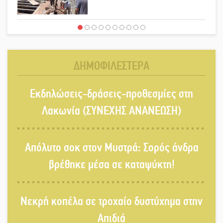
Στους ρυθμούς της Ελεωνόρας
Ζουγανέλη το Σαϊνοπούλειο
ΔΗΜΟΦΙΛΕΣΤΕΡΑ
Πλούσιο πολιτιστικό πρόγραμμα
Εκδηλώσεις-δράσεις-προθεσμίες στη
δίνει «χρώμα» στον Αύγουστο του
Λαχίου
Λακωνία (ΣΥΝΕΧΗΣ ΑΝΑΝΕΩΣΗ)
Χασισοφυτεία στην Παλαιοπαναγιά
Απόλυτο σοκ στον Μυστρά: Σορός άνδρα
ξεσκέπασε η Αστυνομία
βρέθηκε μέσα σε καταψύκτη!
Μπαρόκ μελωδίες κάτω από την
Νεκρή κοπέλα σε τροχαίο δυστύχημα στην
αυγουστιάτικη πανσέληνο της
Μονεμβασιάς
Απιδιά