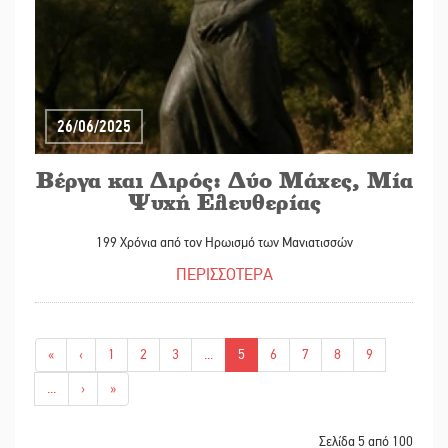
26/06/2025
Βέργα και Διρός: Δύο Μάχες, Μία
Ψυχή Ελευθερίας
199 Χρόνια από τον Ηρωισμό των Μανιατισσών
ΠΕΡΙΣΣΟΤΕΡΑ
«
‹
1
2
3
...
5
6
7
8
9
...
›
»
Σελίδα 5 από 100