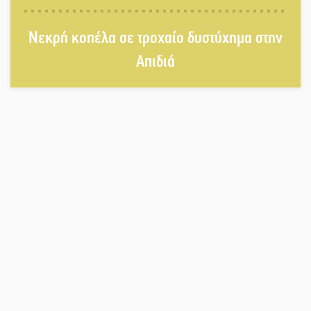
Σταύρος Αργειτάκος
Νεκρή κοπέλα σε τροχαίο δυστύχημα στην
Απιδιά
Τα «Άνθη της Πέτρας» τίμησαν τον
Γ. Γιαξόγλου
Εκδηλώσεις-δράσεις-προθεσμίες
στη Λακωνία (ΣΥΝΕΧΗΣ ΑΝΑΝΕΩΣΗ)
Τίμησε τον Π. Καρρά ο ΑΟ Κροκεών
Ανανεώθηκε το γήπεδο-στέκι στην
παραλία της Νεάπολης