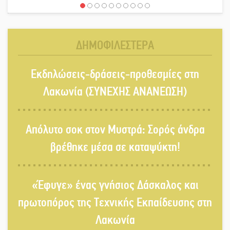
Έρχεται η 1η Γιορτή Μπύρας στην
Αγόριανη
ΔΗΜΟΦΙΛΕΣΤΕΡΑ
Παγιώνεται δημοσκοπικά ο…
Εκδηλώσεις-δράσεις-προθεσμίες στη
δικομματισμός ΝΔ – ΕΛΑΣ
Λακωνία (ΣΥΝΕΧΗΣ ΑΝΑΝΕΩΣΗ)
«Κεραυνοί» Μιχαλακάκου για την
Απόλυτο σοκ στον Μυστρά: Σορός άνδρα
ύδρευση στη Μάνη
βρέθηκε μέσα σε καταψύκτη!
Παρουσιάστηκε το βιβλίο
«Έφυγε» ένας γνήσιος Δάσκαλος και
«Νεαπολίτικα καρετομωράκια» στη
Νεάπολη
πρωτοπόρος της Τεχνικής Εκπαίδευσης στη
Λακωνία
Στο κάδρο καταγγελιών Τατούλη ο