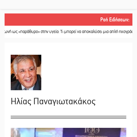
Ροή Ειδήσεων
:
υρο» στην υγεία: Τι μπορεί να αποκαλύσει μια απλή ηχογράφηση
||
Η Πετρίνα
Ηλίας Παναγιωτακάκος