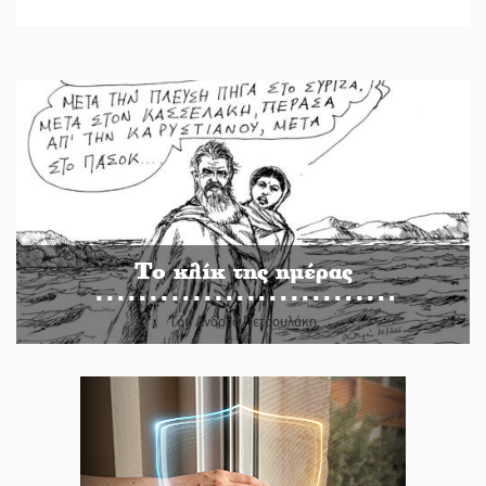
Το κλίκ της ημέρας
Του Ανδρέα Πετρουλάκη