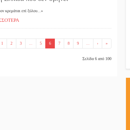
ον κρεμάται επί ξύλου...»
ΣΣΟΤΕΡΑ
1
2
3
...
5
6
7
8
9
...
›
»
Σελίδα 6 από 100