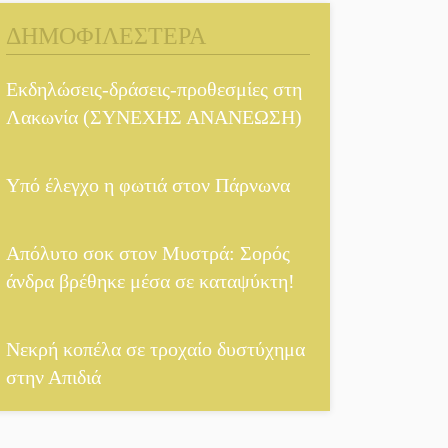
Στήνεται το 3ο
ΔΗΜΟΦΙΛΕΣΤΕΡΑ
Τουρνουά Τάβλι
Αυθεντικό γλέντι με
Εκδηλώσεις-δράσεις-προθεσμίες στη
«Γιορτή Βραστού» στη
Λακωνία (ΣΥΝΕΧΗΣ ΑΝΑΝΕΩΣΗ)
Σοχά
Υπό έλεγχο η φωτιά στον Πάρνωνα
Το τελεφερίκ της
Μονεμβασιάς στο
τραπέζι του δημόσιου
Απόλυτο σοκ στον Μυστρά: Σορός
διαλόγου
άνδρα βρέθηκε μέσα σε καταψύκτη!
Πολιτισμός και
παράδοση δίνουν
Νεκρή κοπέλα σε τροχαίο δυστύχημα
ραντεβού στην Αγόριανη
στην Απιδιά
Η Σοχά ετοιμάζεται για
ένα δυναμικό