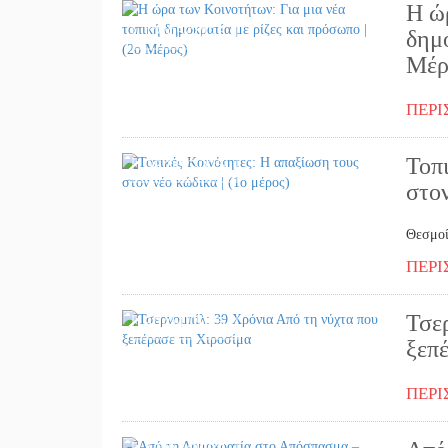
Η ώ
12/05/2025
δημο
Μέρ
ΠΕΡΙ
Τοπ
08/05/2025
στον
Θεσμοί
ΠΕΡΙ
Τσε
30/04/2025
ξεπ
ΠΕΡΙ