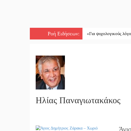
Ροή Ειδήσεων
:
||
«Για ψυχολογικούς λόγους» κρατ
Ηλίας Παναγιωτακάκος
Άγι