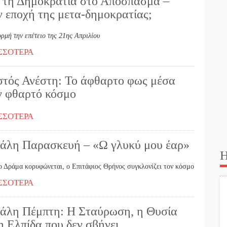
 τη Δημοκρατία στο Απόσπασμα –
ν εποχή της μετα-δημοκρατίας;
ρμή την επέτειο της 21ης Απριλίου
ΣΣΟΤΕΡΑ
στός Ανέστη: Το άφθαρτο φως μέσα
ν φθαρτό κόσμο
ΣΣΟΤΕΡΑ
άλη Παρασκευή – «Ω γλυκύ μου έαρ»
Η
ο Δράμα κορυφώνεται, ο Επιτάφιος Θρήνος συγκλονίζει τον κόσμο
ΣΣΟΤΕΡΑ
άλη Πέμπτη: Η Σταύρωση, η Θυσία
η Ελπίδα που δεν σβήνει