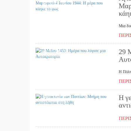
06/06/2025
Μαρ
κάη
Μια δι
ΠΕΡΙ
29 
29/05/2025
Αυτ
Η Πόλη
ΠΕΡΙ
Η γ
19/05/2025
αντ
ΠΕΡΙ