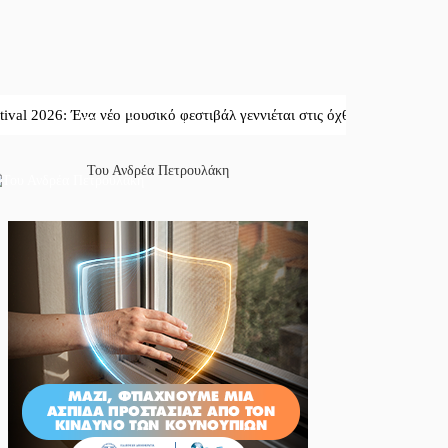
6: Ένα νέο μουσικό φεστιβάλ γεννιέται στις όχθες του ποταμού στο Κασ
Το κλίκ της ημέρας
Του Ανδρέα Πετρουλάκη