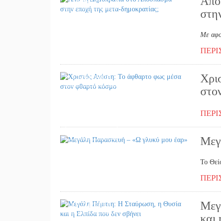
Από
28/04/2025
στη
Με αφο
ΠΕΡΙ
Χρι
22/04/2025
στο
ΠΕΡΙ
18/04/2025
Μεγ
Το Θεί
ΠΕΡΙ
Μεγ
17/04/2025
και 