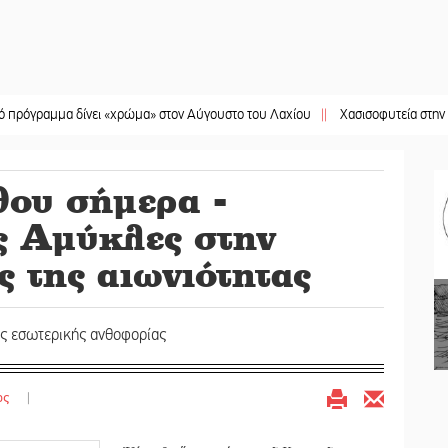
μα δίνει «χρώμα» στον Αύγουστο του Λαχίου
||
Χασισοφυτεία στην Παλαιοπαν
θου σήμερα -
ς Αμύκλες στην
ς της αιωνιότητας
ης εσωτερικής ανθοφορίας
ος
|