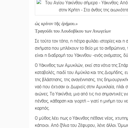
ὡς κρίνον τῆς ἐρήμου.»
Τραγούδι του Λουδοβίκου των Ανωγείων
Σε τούτο τον τόπο, η πέτρα φυλάει ιστορίες και 
σχήματα που μπλέκουν το θείο με το ανθρώπινο, τ
είναι η διαδρομή του Υάκινθου -ενός ονόματος, 
Ο Υάκινθος των Αμυκλών, εκεί στα νότια της Σπάρ
καταβολές, παιδί του Αμύκλα και της Διομήδης,
της βλάστησης, της αναγέννησης, της δημιουργικής
ναό που έχτισαν οι Δωριείς στην Αμυκλαία, πλάι
αιώνες. Τα Υακίνθια, μια από τις πιο σημαντικές γ
πένθος, κάθαρση και γιορτή – γιατί η μνήμη του 
καρπός.
Ο μύθος λέει πως ο Υάκινθος πέθανε νέος, χτυπημ
κάποιοι. Από ζήλια του Ζέφυρου, λένε άλλοι. Όμω