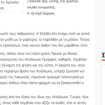
«Ὑάκινθε ἅγιε, νεότης τοῦ Χριστοῦ,
εὐωδία πνευματική,
ἐν τῇ σιγῇ ἔλαμψας
η σιωπή τους ανθρώπους. Η Ελλάδα δεν έπαψε ποτέ να γεννά
ον μύθο με το μαρτύριο, το παρελθόν με το μέλλον. Τέτοια
δύο προσώπων, ενός κοινού ανθού που δεν μαράθηκε ποτέ.
της, ανήκει στον πιο παλιό χρόνο. Ήρωας με θεϊκές
 ευνοούμενος του Απόλλωνα. Όμορφος, καθαρός, σύμβολο
 δύναμης της φύσης και της νιότης. Η λατρεία του, στον
 στο περίφημο θρόνο του Απόλλωνα, υπήρξε ζωντανή για
ιορτές της Λακωνίας, περιείχαν τριήμερη τελετουργία με
νεκρού άνθους ήταν πάντα αφορμή για να ξαναγεννηθεί ο
ένος από τον δίσκο του ίδιου του Απόλλωνα. Τυχαία, λένε
ς, όπως κάθε σύμβολο που αξίζει να σωθεί, έτσι κι αυτός