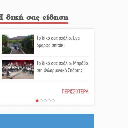
για αναβάθμιση του οδικού
δικτύου της Πελοποννήσου
Η δική σας είδηση
Καθαρίζονται τα ρέματα στις
Κροκεές
Το δικό σας σχόλιο: Ένα
όμορφο σπιτάκι
Σπατάλη και παρανομία
«στραγγίζουν» τη Μάνη
Το δικό σας σχόλιο: Μπράβο
στη Φιλαρμονική Σπάρτης
Βουλή των Εφήβων 2026-
2027: Ξεκινούν οι αιτήσεις
Το δικό σας σχόλιο: Σύντομη
ΠΕΡΙΣΣΟΤΕΡΑ
απάντηση σε διθυράμβους
Διατακτικές σίτισης: Σήμα
για το παλαιό Δικαστικό
για αύξηση στα 10 ευρώ
Μέγαρο
μετά από 20 χρόνια
Το δικό σας σχόλιο: Ιερή
«Για ψυχολογικούς λόγους»