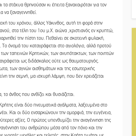
αι τα στάχυα θρηνούσαν κι έπειτα ξαναχαιρόταν για τον
ια να ξαναγεννηθεί.
ποχή του χρόνου, άλλος Υάκινθος, αυτή τη φορά στην
ανού, στα τέλη του 1ου μ.Χ. αιώνα ,χριστιανός εν κρυπτώ,
παρνηθεί την πίστη του. Πεθαίνει σε σκοτεινή φυλακή,
 Το όνομά του καταγράφεται στο αγιολόγιο, αλλά προτού
μη των ταπεινών Κρητικών, των ανυπότακτων, των ποιητών
αταγράφεται ως διδάσκαλος ούτε ως θαυματουργός.
ρωτα, των αγνών αισθημάτων και της εσωτερικής
είνη την σεμνή, μα ισχυρή λάμψη, που δεν χρειάζεται
, το άνθος που ανθίζει και θυσιάζεται.
 Κρήτης είναι δύο πνευματικά αγάλματα, λαξευμένα στο
νέοι. Και οι δύο ενσαρκώνουν την ομορφιά, την ευγένεια,
θύτερες αξίες. Ο πρώτος υπενθυμίζει την αναγέννηση της
ναγέννηση του ανθρώπου μέσα από τον πόνο και την
 γιορτές μεγάλες και τελετές, στην Κρήτη τιμάται με