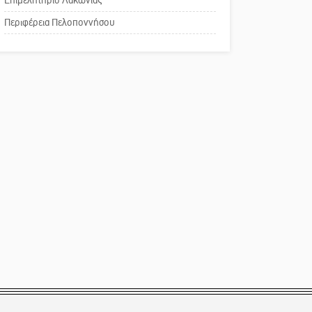
Επιμελητήριο Λακωνίας
Το δικό σας σχόλιο:
Περιφέρεια Πελοποννήσου
Παράδειγμα κοινωνικής
αναισθησίας
Πού βρίσκεται το ιστορικό
κέντρο της Σπάρτης;