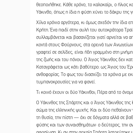
θεοποιήθηκε. Κάθε χρόνο, το καλοκαίρι, ο ήλιος κ
Υάκινθο, όπως η ίδια η φύση χύνει το δάκρυ της γ
Χίλια χρόνια αργότερα, κι όμως σχεδόν την ίδια ε
Κρήτη. Ένα παιδί στην αυλή του αυτοκράτορα Τραϊ
συλλαμβάνεται και βασανίζεται γιατί αρνείται να α
κοντά στους Φούρνους, στα ορεινά των Ανωγείων.
γραφτεί σε σελίδες, είναι ήδη γραμμένο στη μνή
της ζωής και του πόνου. Ο Άγιος Υάκινθος δεν κ
Καταγράφεται ως κάτι βαθύτερο: ως Άγιος του Έ
ανθοφορίας. Το φως του διασχίζει τα χρόνια με εκ
τυμπανοκρουσίες για να φανεί.
Τι κοινό έχουν οι δύο Υάκινθοι; Πέρα από το όνομα
Ο Υάκινθος της Σπάρτης και ο Άγιος Υάκινθος της
σώμα της ελληνικής ψυχής. Και οι δύο πεθαίνουν 
τη θυσία, την πίστη — όχι σε δόγματα αλλά σε βα
φύσης και των συναισθημάτων· ο δεύτερος, την α
αφοσίωση. Κι αν στην αρχαία Σπάρτη λατρεύτηκε με