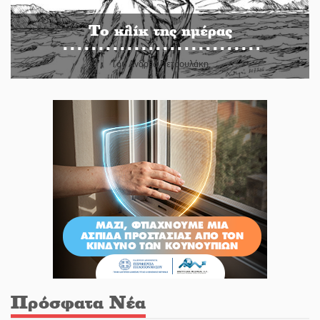
Το κλίκ της ημέρας
Του Ανδρέα Πετρουλάκη
Πρόσφατα Νέα