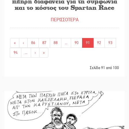
πλήρη διαφάνεια για τη συμφωνία
και το κόστος του Spartan Race
ΠΕΡΙΣΣΟΤΕΡΑ
«
‹
86
87
88
...
90
91
92
93
94
...
›
»
Σελίδα 91 από 100