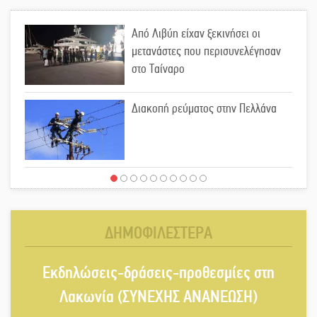
Από Λιβύη είχαν ξεκινήσει οι
μετανάστες που περισυνελέγησαν
στο Ταίναρο
Διακοπή ρεύματος στην Πελλάνα
Λακε-Δαιμονικά: Το κυπαρίσσι του
Μυστρά που φύτρωσε από μια
ξεχασμένη προφητεία
ΔΗΜΟΦΙΛΕΣΤΕΡΑ
Κλήρωσε για τον Αστέρα Βλαχιώτη
Εκδηλώσεις-δράσεις-προθεσμίες στη
στη Γ’ Εθνική
Λακωνία (ΣΥΝΕΧΗΣ ΑΝΑΝΕΩΣΗ)