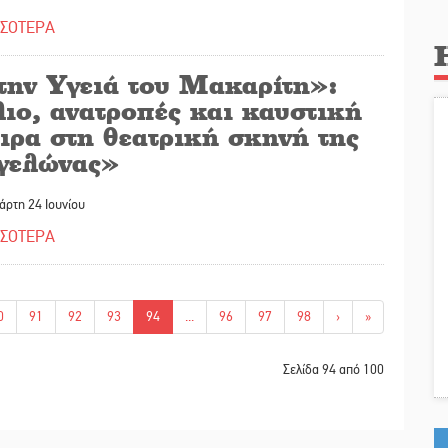
ΣΣΟΤΕΡΑ
την Υγειά του Μακαρίτη»:
ιο, ανατροπές και καυστική
ιρα στη θεατρική σκηνή της
γελώνας»
άρτη 24 Ιουνίου
ΣΣΟΤΕΡΑ
0
91
92
93
94
...
96
97
98
›
»
Σελίδα 94 από 100