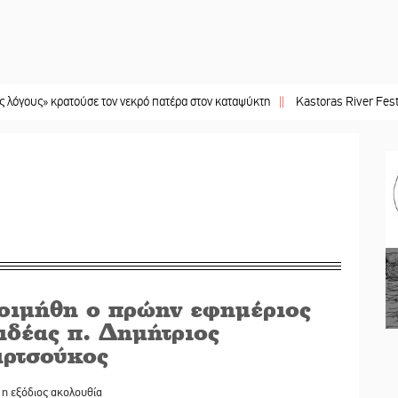
 κρατούσε τον νεκρό πατέρα στον καταψύκτη
||
Kastoras River Festival 2026
οιμήθη ο πρώην εφημέριος
ιδέας π. Δημήτριος
ρτσούκος
 η εξόδιος ακολουθία