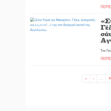
ΠΕΡΙ
«Σ
22/06/2026
Γέλ
σάτ
Αγ
Την Τετ
ΠΕΡΙ
«
‹
...
9