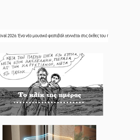
: Ένα νέο μουσικό φεστιβάλ γεννιέται στις όχθες του ποταμού στο Καστόρειο
||
Το κλίκ της ημέρας
Του Ανδρέα Πετρουλάκη