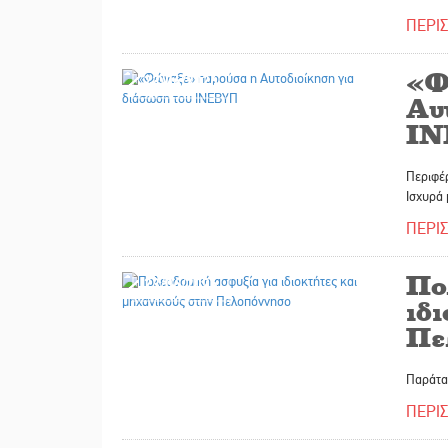
ΠΕΡΙ
«Φ
23/06/2026
Αυ
Ι
Περιφέρ
Ισχυρά
ΠΕΡΙ
Πο
23/06/2026
ιδι
Πε
Παράτασ
ΠΕΡΙ
22/06/2026