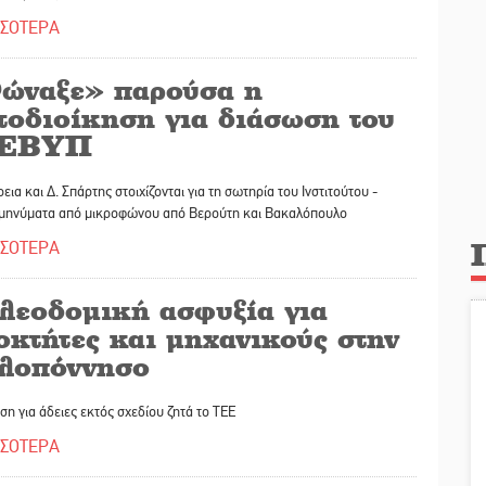
ΣΣΟΤΕΡΑ
ώναξε» παρούσα η
τοδιοίκηση για διάσωση του
ΝΕΒΥΠ
εια και Δ. Σπάρτης στοιχίζονται για τη σωτηρία του Ινστιτούτου -
 μηνύματα από μικροφώνου από Βερούτη και Βακαλόπουλο
ΣΣΟΤΕΡΑ
λεοδομική ασφυξία για
οκτήτες και μηχανικούς στην
λοπόννησο
η για άδειες εκτός σχεδίου ζητά το ΤΕΕ
ΣΣΟΤΕΡΑ