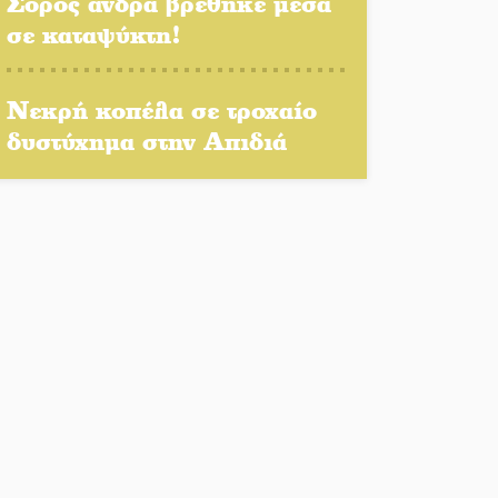
Σορός άνδρα βρέθηκε μέσα
Η Σοχά ετοιμάζεται για ένα
σε καταψύκτη!
δυναμικό καλοκαιρινό party
Διακοπή μαθημάτων στο
Νεκρή κοπέλα σε τροχαίο
Ματάλειο Κολυμβητήριο την
δυστύχημα στην Απιδιά
εβδομάδα του
Δεκαπενταύγουστου
Από Λιβύη είχαν ξεκινήσει οι
μετανάστες που
περισυνελέγησαν στο
Ταίναρο
Διακοπή ρεύματος στην
Πελλάνα
Λακε-Δαιμονικά: Το