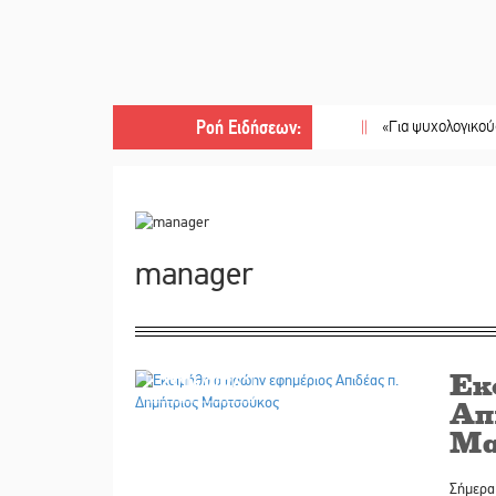
Ροή Ειδήσεων
:
||
«Για ψυχολογικούς λόγους»
manager
Εκ
23/06/2026
Απ
Μα
Σήμερα