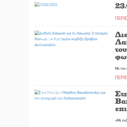
23
ΠΕΡΙ
Διε
22/06/2026
Λα
του
φω
Με τον
ΠΕΡΙ
Στ
22/06/2026
Βα
επ
«Με εν