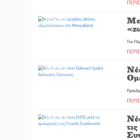
ΠΕΡΙ
Με
22/06/2026
«ζ
Την Πέμ
ΠΕΡΙ
Νέ
22/06/2026
Ομ
Πρόεδρ
ΠΕΡΙ
Νέ
22/06/2026
τις
Συ