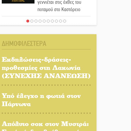
γεννιέται στις όχθες του
ποταμού στο Καστόρειο
Τα ζάρια παίρνουν «φωτιά»
στην Άρνα: Στήνεται το 3ο
Τουρνουά Τάβλι
ΔΗΜΟΦΙΛΕΣΤΕΡΑ
Αυθεντικό γλέντι με «Γιορτή
Βραστού» στη Σοχά
Εκδηλώσεις-δράσεις-
προθεσμίες στη Λακωνία
(ΣΥΝΕΧΗΣ ΑΝΑΝΕΩΣΗ)
Το τελεφερίκ της
Μονεμβασιάς στο τραπέζι
του δημόσιου διαλόγου
Υπό έλεγχο η φωτιά στον
Πάρνωνα
Πολιτισμός και παράδοση
δίνουν ραντεβού στην
Αγόριανη
Απόλυτο σοκ στον Μυστρά: