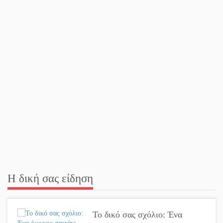
Λακωνία
Εβδομάδα Ομογενών:
Κερδισμένη ουσία ή
επικοινωνιακές εντυπώσεις;
Ελεύθερος ο 55χρονος για την
υπόθεση του Μυστρά
Εκδηλώσεις-δράσεις-
προθεσμίες στη Λακωνία
(ΣΥΝΕΧΗΣ ΑΝΑΝΕΩΣΗ)
Η δική σας είδηση
Ποδοσφαιρικό αντάμωμα για
τους Κοκκινοραχίτες
Το δικό σας σχόλιο: Ένα