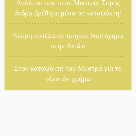
Απόλυτο σοκ στον Μυστρά: Σορός
Πετρίνα: Αντάμωμα με
άνδρα βρέθηκε μέσα σε καταψύκτη!
μουσική, χορό και παράδοση
Σωτήρια επέμβαση για ναυτικό
Νεκρή κοπέλα σε τροχαίο δυστύχημα
ανοιχτά του Γυθείου
στην Απιδιά
Αποστολή εξετελέσθη στην
Στον καταψύκτη του Μυστρά για το
Ταϊβάν: Στη βάση τους τα
«ζεστό» χρήμα
παγκόσμια Σπαρτιατόπουλα
«Ρίζες και Ρεύματα» στο
Ξηροκάμπι με Ίκαρη και
Ζερβάκη
Αμετάβλητος στο «τριάρι» ο
κίνδυνος φωτιάς σε όλη τη