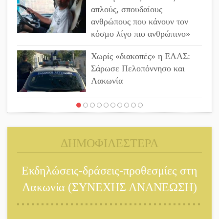
απλούς, σπουδαίους
ανθρώπους που κάνουν τον
κόσμο λίγο πιο ανθρώπινο»
Χωρίς «διακοπές» η ΕΛΑΣ:
Σάρωσε Πελοπόννησο και
Λακωνία
«Έφυγε» ένας γνήσιος
Δάσκαλος και πρωτοπόρος της
Τεχνικής Εκπαίδευσης στη
ΔΗΜΟΦΙΛΕΣΤΕΡΑ
Λακωνία
«Κλειστά» ανοιχτά προαύλια
Εκδηλώσεις-δράσεις-προθεσμίες στη
στον Δ. Σπάρτης;
Λακωνία (ΣΥΝΕΧΗΣ ΑΝΑΝΕΩΣΗ)
Δεκαπενταύγουστος στην