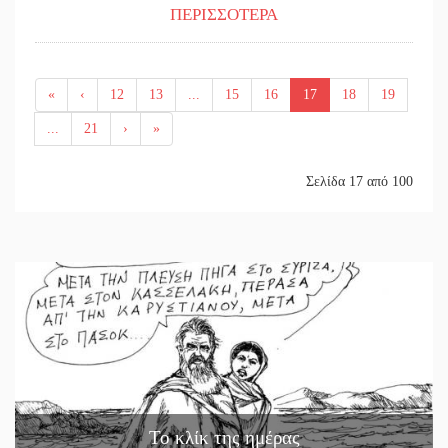
ΠΕΡΙΣΣΟΤΕΡΑ
«
‹
12
13
...
15
16
17
18
19
...
21
›
»
Σελίδα 17 από 100
Το κλίκ της ημέρας