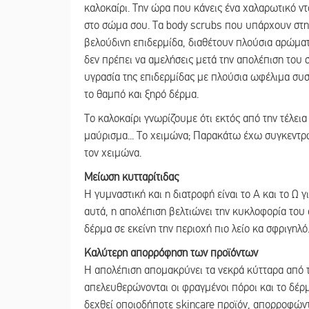
καλοκαίρι. Την ώρα που κάνεις ένα χαλαρωτικό ντ
στο σώμα σου. Τα body scrubs που υπάρχουν στην
βελούδινη επιδερμίδα, διαθέτουν πλούσια αρώματ
δεν πρέπει να αμελήσεις μετά την απολέπιση του 
υγρασία της επιδερμίδας με πλούσια ωφέλιμα συσ
το θαμπό και ξηρό δέρμα.
Το καλοκαίρι γνωρίζουμε ότι εκτός από την τέλε
μαύρισμα... Το χειμώνα; Παρακάτω έχω συγκεντρώ
τον χειμώνα.
Μείωση κυτταρίτιδας
Η γυμναστική και η διατροφή είναι το Α και το Ω 
αυτά, η απολέπιση βελτιώνει την κυκλοφορία του α
δέρμα σε εκείνη την περιοχή πιο λείο κα σφριγηλό
Καλύτερη απορρόφηση των προϊόντων
Η απολέπιση απομακρύνει τα νεκρά κύτταρα από τ
απελευθερώνονται οι φραγμένοι πόροι και το δέρμα
δεχθεί οποιοδήποτε skincare προϊόν, απορροφώντ