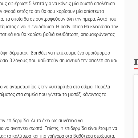
ους αφιέρωσε 5 λεπτά για να κάνεις μία σωστή απολέπιση
 αγορά εκτός το ότι θα σου χαρίσουν μία απίστευτα
α, τα οποία θα σε συντροφεύουν όλη την ημέρα. Αυτό που
σώματος είναι η ενυδάτωση. Η body lotion θα κλειδώσει την
τατικά και θα χαρίσει βαθιά ενυδάτωση, απομακρύνοντας
ια όψη δέρματος, βοηθάει να πετύχουμε ένα ομοιόμορφο
σει 3 λόγους που καθιστούν σημαντική την απολέπιση και
για να αντιμετωπίσεις την κυτταρίτιδα στο σώμα. Παρόλα
ίματος στα σημεία που γίνεται το μασάζ, κάνοντας το
.
ην επιδερμίδα. Αυτό έχει ως συνέπεια να
 να αναπνέει σωστά. Επίσης, η επιδερμίδα είναι έτοιμη να
ας το καλύτερα και πιο γρήγορα στα βαθύτερα στρώματα.