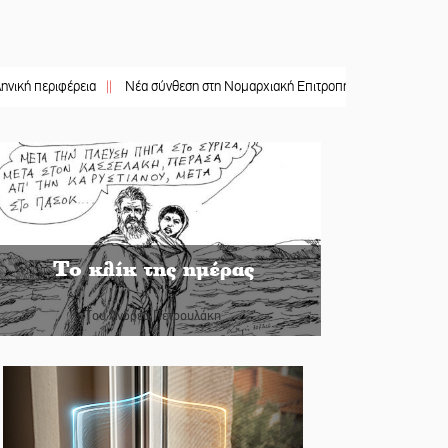
ιφέρεια
||
Νέα σύνθεση στη Νομαρχιακή Επιτροπή ΣΥΡΙΖΑ-ΠΣ Λακωνίας
||
Το κλίκ της ημέρας
Του Ανδρέα Πετρουλάκη