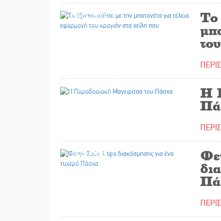
Το
22/04/2025
μπα
του
ΠΕΡΙ
16/04/2025
Η 
Πά
ΠΕΡΙ
Φεν
15/04/2025
δι
Πά
ΠΕΡΙ