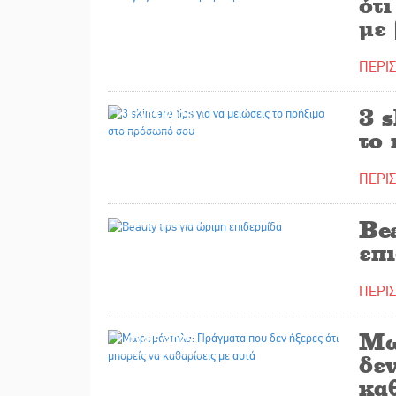
ότι
με 
ΠΕΡΙ
3 s
14/05/2025
το
ΠΕΡΙ
12/05/2025
Bea
επ
ΠΕΡΙ
Μω
07/05/2025
δεν
καθ