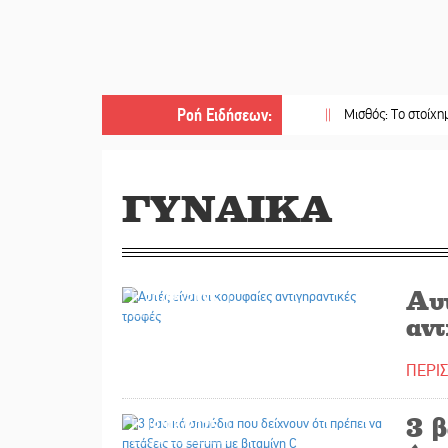
Ροή Ειδήσεων
:
||
Μισθός: Το στοίχημα των 1.
ΓΥΝΑΙΚΑ
Αυτ
20/05/2025
αντ
ΠΕΡΙ
3 
19/05/2025