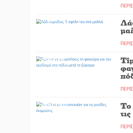
ΠΕΡΙ
29/04/2025
Λά
μα
ΠΕΡΙ
Tip
28/04/2025
φαγ
πόδ
ΠΕΡΙ
Το 
23/04/2025
τις
ΠΕΡΙ