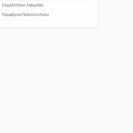
Πού βρίσκεται το ιστορικό
Επιμελητήριο Λακωνίας
κέντρο της Σπάρτης;
Περιφέρεια Πελοποννήσου
Το δικό σας σχόλιο: Ρύποι