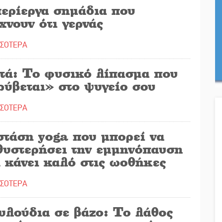
περίεργα σημάδια που
χνουν ότι γερνάς
ΣΣΟΤΕΡΑ
τά: Το φυσικό λίπασμα που
ρύβεται» στο ψυγείο σου
ΣΣΟΤΕΡΑ
στάση yoga που μπορεί να
θυστερήσει την εμμηνόπαυση
 κάνει καλό στις ωοθήκες
ΣΣΟΤΕΡΑ
υλούδια σε βάζο: Το λάθος