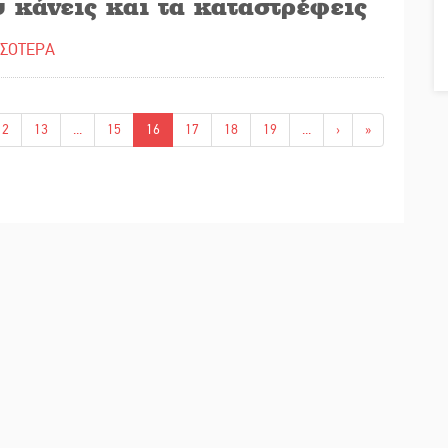
 κάνεις και τα καταστρέφεις
ΣΣΟΤΕΡΑ
12
13
...
15
16
17
18
19
...
›
»