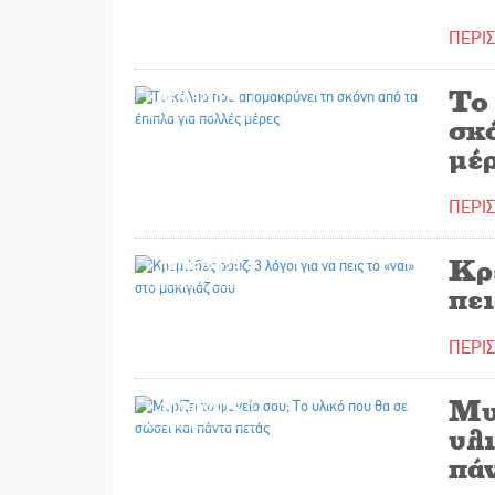
ΠΕΡΙ
Το
06/05/2025
σκό
μέ
ΠΕΡΙ
Κρε
05/05/2025
πει
ΠΕΡΙ
Μυ
30/04/2025
υλι
πάν