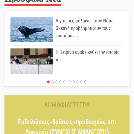
Λιγότερες φάλαινες στον Νότιο
Ωκεανό προβληματίζουν τους
επιστήμονες
Η Πετρίνα αναδεικνύει την ιστορία
της
Έρχεται η 1η Γιορτή Μπύρας στην
Αγόριανη
ΔΗΜΟΦΙΛΕΣΤΕΡΑ
Παγιώνεται δημοσκοπικά ο…
Εκδηλώσεις-δράσεις-προθεσμίες στη
δικομματισμός ΝΔ – ΕΛΑΣ
Λακωνία (ΣΥΝΕΧΗΣ ΑΝΑΝΕΩΣΗ)