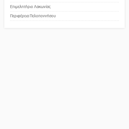
Επιμελητήριο Λακωνίας
Το δικό σας σχόλιο: Ανοιχτή
επιστολή στον δήμαρχο Σπάρτης για
Περιφέρεια Πελοποννήσου
τη λειτουργία του ΚΑΠΗ
Το δικό σας σχόλιο: Παράδειγμα
κοινωνικής αναισθησίας