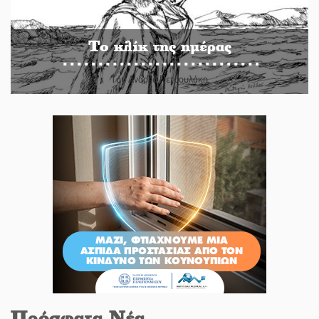
Το κλίκ της ημέρας
Του Ανδρέα Πετρουλάκη
Πρόσφατα Νέα