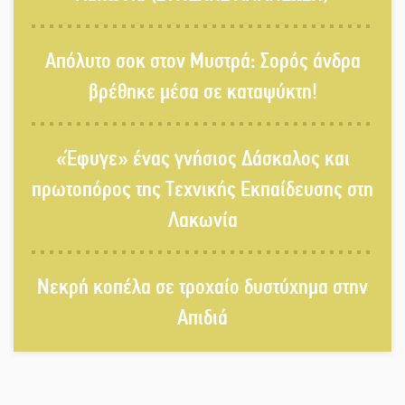
«Κεραυνοί» Μιχαλακάκου για την
Απόλυτο σοκ στον Μυστρά: Σορός άνδρα
ύδρευση στη Μάνη
βρέθηκε μέσα σε καταψύκτη!
Παρουσιάστηκε το βιβλίο
«Έφυγε» ένας γνήσιος Δάσκαλος και
«Νεαπολίτικα καρετομωράκια» στη
Νεάπολη
πρωτοπόρος της Τεχνικής Εκπαίδευσης στη
Λακωνία
Στο κάδρο καταγγελιών Τατούλη ο
Σταύρος Αργειτάκος
Νεκρή κοπέλα σε τροχαίο δυστύχημα στην
Απιδιά
Τα «Άνθη της Πέτρας» τίμησαν τον
Γ. Γιαξόγλου