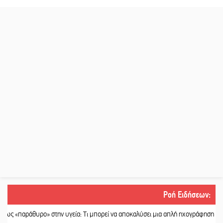
Ροή Ειδήσεων
:
υγεία: Τι μπορεί να αποκαλύσει μια απλή ηχογράφηση
||
Η Πετρίνα αναδεικνύε