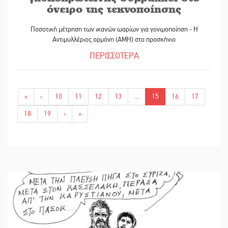
όνειρο της τεκνοποίησης
Ποσοτική μέτρηση των ικανών ωαρίων για γονιμοποίηση - Η
Αντιμυλλέριος ορμόνη (ΑΜΗ) στο προσκήνιο
ΠΕΡΙΣΣΟΤΕΡΑ
«
‹
10
11
12
13
...
15
16
17
18
19
›
»