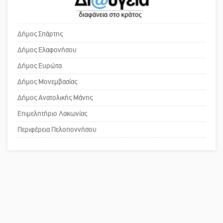
Το δικό σας σχόλιο: «Κύριε
πρωθυπουργέ, ντροπή»
Δήμος Σπάρτης
Σπατάλη και παρανομία
«στραγγίζουν» τη Μάνη
Δήμος Ελαφονήσου
Το δικό σας σχόλιο: Ανοιχτή
Δήμος Ευρώτα
επιστολή στον δήμαρχο Σπάρτης για
Δήμος Μονεμβασίας
τη λειτουργία του ΚΑΠΗ
Δήμος Ανατολικής Μάνης
Επιμελητήριο Λακωνίας
Το δικό σας σχόλιο: Παράδειγμα
κοινωνικής αναισθησίας
Περιφέρεια Πελοποννήσου
Πού βρίσκεται το ιστορικό κέντρο
της Σπάρτης;