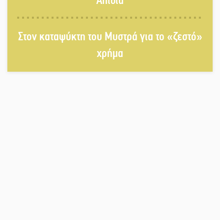
Απιδιά
Πλούσιο πολιτιστικό πρόγραμμα
δίνει «χρώμα» στον Αύγουστο του
Στον καταψύκτη του Μυστρά για το «ζεστό»
Λαχίου
χρήμα
Χασισοφυτεία στην Παλαιοπαναγιά
ξεσκέπασε η Αστυνομία
Μπαρόκ μελωδίες κάτω από την
αυγουστιάτικη πανσέληνο της
Μονεμβασιάς
Διακοπή ρεύματος στο Έλος