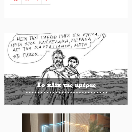
Το κλίκ της ημέρας
Του Ανδρέα Πετρουλάκη