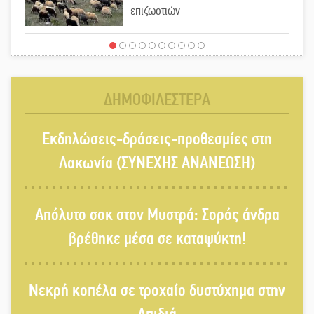
επιζωοτιών
Η ψυχολογία της ανατροπής στο
ποδόσφαιρο
ΔΗΜΟΦΙΛΕΣΤΕΡΑ
Ένα «ταξίδι» τέχνης και χρωμάτων
Εκδηλώσεις-δράσεις-προθεσμίες στη
στη Νεάπολη
Λακωνία (ΣΥΝΕΧΗΣ ΑΝΑΝΕΩΣΗ)
Τα Λαγκάδια κρατούν ζωντανή την
Απόλυτο σοκ στον Μυστρά: Σορός άνδρα
τέχνη της πέτρας
βρέθηκε μέσα σε καταψύκτη!
Στους ρυθμούς της Ελεωνόρας
Νεκρή κοπέλα σε τροχαίο δυστύχημα στην
Ζουγανέλη το Σαϊνοπούλειο