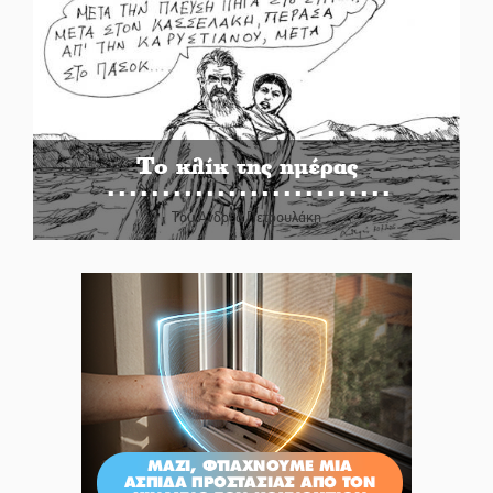
Το κλίκ της ημέρας
Του Ανδρέα Πετρουλάκη