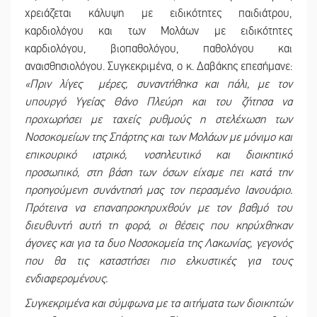
χρειάζεται κάλυψη με ειδικότητες παιδιάτρου,
καρδιολόγου και των Μολάων με ειδικότητες
καρδιολόγου, βιοπαθολόγου, παθολόγου και
αναισθησιολόγου. Συγκεκριμένα, ο κ. Δαβάκης επεσήμανε:
«Πριν λίγες μέρες, συναντήθηκα και πάλι, με τον
υπουργό Υγείας Θάνο Πλεύρη και του ζήτησα να
προχωρήσει με ταχείς ρυθμούς η στελέχωση των
Νοσοκομείων της Σπάρτης και των Μολάων με μόνιμο και
επικουρικό ιατρικό, νοσηλευτικό και διοικητικό
προσωπικό, στη βάση των όσων είχαμε πει κατά την
προηγούμενη συνάντησή μας τον περασμένο Ιανουάριο.
Πρότεινα να επαναπροκηρυχθούν με τον βαθμό του
διευθυντή αυτή τη φορά, οι θέσεις που κηρύχθηκαν
άγονες και για τα δυο Νοσοκομεία της Λακωνίας, γεγονός
που θα τις καταστήσει πιο ελκυστικές για τους
ενδιαφερομένους.
Συγκεκριμένα και σύμφωνα με τα αιτήματα των διοικητών