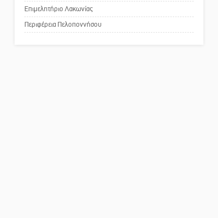
κέντρο της Σπάρτης;
Επιμελητήριο Λακωνίας
Περιφέρεια Πελοποννήσου
Το δικό σας σχόλιο: Ρύποι