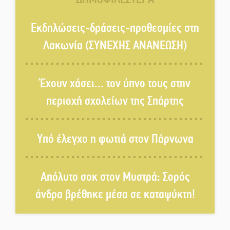
Ο καρχαρίας από την εποχή του
Σαίξπηρ που αψηφά τον χρόνο
Εκδηλώσεις-δράσεις-προθεσμίες στη
Λακωνία (ΣΥΝΕΧΗΣ ΑΝΑΝΕΩΣΗ)
Στη φάκα της Ασφάλειας Σπάρτης
μέλος της σπείρας των
Έχουν χάσει... τον ύπνο τους στην
«κουκουλοφόρων»
περιοχή σχολείων της Σπάρτης
Δεν χαλαρώνει η επιφυλακή για
φωτιές στη Λακωνία
Υπό έλεγχο η φωτιά στον Πάρνωνα
Κατεβαίνει ο γενικός ρεύματος
Απόλυτο σοκ στον Μυστρά: Σορός
σε Έλος και αρδευτικά 4
περιοχών του Δ. Ευρώτα
άνδρα βρέθηκε μέσα σε καταψύκτη!
Δημοσιεύτηκε η προκήρυξη του
διαγωνισμού για το παλαιό