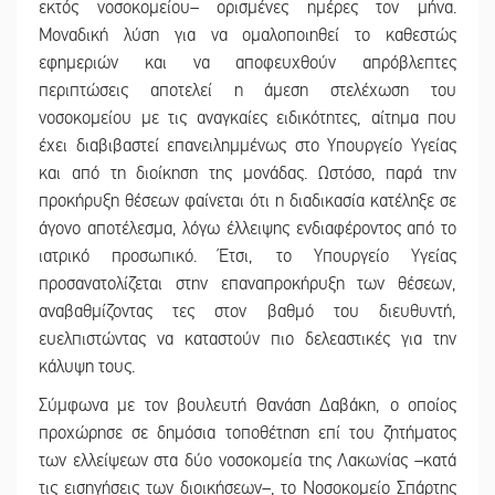
εκτός νοσοκομείου– ορισμένες ημέρες τον μήνα.
Μοναδική λύση για να ομαλοποιηθεί το καθεστώς
εφημεριών και να αποφευχθούν απρόβλεπτες
περιπτώσεις αποτελεί η άμεση στελέχωση του
νοσοκομείου με τις αναγκαίες ειδικότητες, αίτημα που
έχει διαβιβαστεί επανειλημμένως στο Υπουργείο Υγείας
και από τη διοίκηση της μονάδας. Ωστόσο, παρά την
προκήρυξη θέσεων φαίνεται ότι η διαδικασία κατέληξε σε
άγονο αποτέλεσμα, λόγω έλλειψης ενδιαφέροντος από το
ιατρικό προσωπικό. Έτσι, το Υπουργείο Υγείας
προσανατολίζεται στην επαναπροκήρυξη των θέσεων,
αναβαθμίζοντας τες στον βαθμό του διευθυντή,
ευελπιστώντας να καταστούν πιο δελεαστικές για την
κάλυψη τους.
Σύμφωνα με τον βουλευτή Θανάση Δαβάκη, ο οποίος
προχώρησε σε δημόσια τοποθέτηση επί του ζητήματος
των ελλείψεων στα δύο νοσοκομεία της Λακωνίας –κατά
τις εισηγήσεις των διοικήσεων–, το Νοσοκομείο Σπάρτης