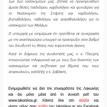
των δυο νοσοκομείων μας, ζήτησα να προκηρυχθούν
άμεσα θέσεις παιδιάτρου, καρδιολόγου και ψυχιάτρου για
το Νοσοκομείο της Σπάρτης και καρδιολόγου,
βιοπαθολόγου, παθολόγου και αναισθησιολόγου για το
νοσοκομείο των Μολάων.
Ο υπουργός με ενημέρωσε ότι προτίθεται σε συνεργασία
με την αναπληρώτρια υπουργό να προκηρύξει στον βαθμό
του διευθυντή τις θέσεις που κηρύχτηκαν άγονες.
Κατά τη διάρκεια της συνάντησής μας, ο κ. Πλεύρης
επικοινώνησε τηλεφωνικά και με τους δυο διοικητές των
νοσοκομείων και συζήτησαν για θέματα που τους
απασχολούν»,
κατέληξε ο κ. Δαβάκης.
Ε
νημερωθείτε για όλη την επικαιρότητα της Λακωνίας
και
όχι μόνο μέσα από τη συνεχή ροή του
www.lakonikos.gr. Κάνετε like στη
σελίδα
και
γίνετε
μέλος στην
ομάδα
του lakonikos.gr στο Facebook