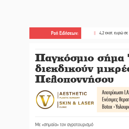
Ροή Ειδήσεων
:
||
4,2 εκατ. ευρώ σε κτηνοτρόφ
Παγκόσμιο σήμα 
διεκδικούν μικρές
Πελοποννήσου
Με «σημαία» τον αγροτουρισμό