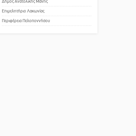
του ΚΑΠΗ
Δήμος Ανατολικής Μάνης
Επιμελητήριο Λακωνίας
Το δικό σας σχόλιο:
Περιφέρεια Πελοποννήσου
Παράδειγμα κοινωνικής
αναισθησίας
Πού βρίσκεται το ιστορικό
κέντρο της Σπάρτης;