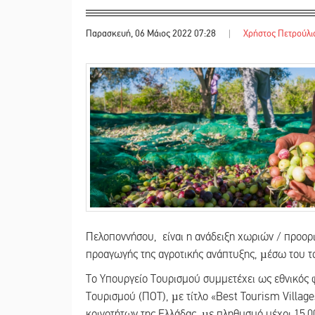
Παρασκευή, 06 Μάιος 2022 07:28
|
Χρήστος Πετρούλι
Πελοποννήσου, είναι η ανάδειξη χωριών / προορι
προαγωγής της αγροτικής ανάπτυξης, µέσω του το
Το Υπουργείο Τουρισμού συμμετέχει ως εθνικός
Τουρισμού (ΠΟΤ), µε τίτλο «Best Tourism Villag
κοινοτήτων της Ελλάδας, µε πληθυσμό μέχρι 15.