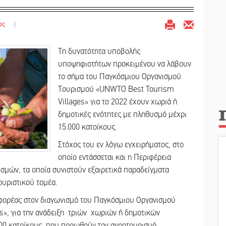
ας
|
Τη δυνατότητα υποβολής
υποψηφιοτήτων προκειμένου να λάβουν
το σήμα του Παγκόσμιου Οργανισμού
Τουρισμού «UNWTO Best Tourism
Villages» για το 2022 έχουν χωριά ή
δημοτικές ενότητες με πληθυσμό μέχρι
15.000 κατοίκους.
Στόχος του εν λόγω εγχειρήματος, στο
οποίο εντάσσεται και η Περιφέρεια
σμών, τα οποία συνιστούν εξαιρετικά παραδείγματα
υριστικού τομέα.
 φορέας στον διαγωνισμό του Παγκόσμιου Οργανισμού
es», για την ανάδειξη τριών χωριών ή δημοτικών
000 κατοίκους, που προωθούν τον αγροτουρισμό.