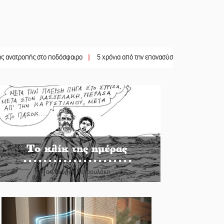
ς στο ποδόσφαιρο
||
5 χρόνια από την επανασύσταση της ΙΜ Παναγίας Βρεσθεν
Το κλίκ της ημέρας
Του Ανδρέα Πετρουλάκη