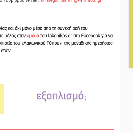
ου Τουρισμού (email:
strategic_planning@mintour.gr
,
νίας και
όχι μόνο μέσα από τη συνεχή ροή του
ετε
μέλος στην
ομάδα
του lakonikos.gr στο Facebook για να
ιοπιστία του «Λακωνικού Τύπου
»
,
της μοναδικής ημερήσιας
ν ετών