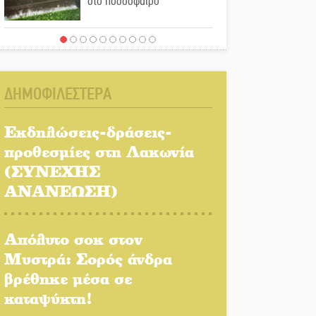
στο ποδόσφαιρο
Ένα «ταξίδι» τέχνης και
χρωμάτων στη Νεάπολη
ΔΗΜΟΦΙΛΕΣΤΕΡΑ
Τα Λαγκάδια κρατούν
ζωντανή την τέχνη της
Εκδηλώσεις-δράσεις-
πέτρας
προθεσμίες στη Λακωνία
(ΣΥΝΕΧΗΣ
Στους ρυθμούς της
Ελεωνόρας Ζουγανέλη το
ΑΝΑΝΕΩΣΗ)
Σαϊνοπούλειο
Απόλυτο σοκ στον
Πλούσιο πολιτιστικό
πρόγραμμα δίνει «χρώμα»
Μυστρά: Σορός άνδρα
στον Αύγουστο του Λαχίου
βρέθηκε μέσα σε
καταψύκτη!
Χασισοφυτεία στην