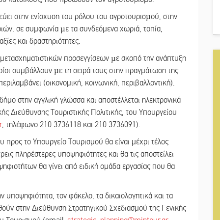
ύει στην ενίσχυση του ρόλου του αγροτουρισµού, στην
ιών, σε συμφωνία µε τα συνδεόμενα χωριά, τοπία,
αξίες και δραστηριότητες.
ι μετασχηματιστικών προσεγγίσεων µε σκοπό την ανάπτυξη
οίοι συμβάλλουν µε τη σειρά τους στην πραγμάτωση της
ριλαμβάνει (οικονομική, κοινωνική, περιβαλλοντική).
ήμο στην αγγλική γλώσσα και αποστέλλεται ηλεκτρονικά
κής Διεύθυνσης Τουριστικής Πολιτικής, του Υπουργείου
r
, τηλέφωνο 210 3736118 και 210 3736091).
 προς το Υπουργείο Τουρισμού θα είναι μέχρι τέλος
τρεις πληρέστερες υποψηφιότητες και θα τις αποστείλει
ηφιοτήτων θα γίνει από ειδική ομάδα εργασίας που θα
ν υποψηφιότητα, τον φάκελο, τα δικαιολογητικά και τα
θούν στην Διεύθυνση Στρατηγικού Σχεδιασμού της Γενικής