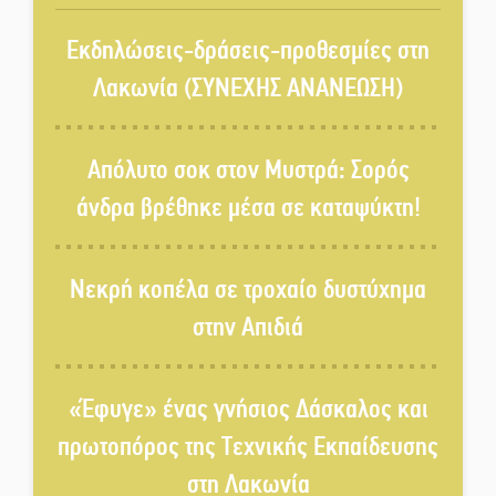
«Κλειστά» ανοιχτά προαύλια
στον Δ. Σπάρτης;
Εκδηλώσεις-δράσεις-προθεσμίες στη
Λακωνία (ΣΥΝΕΧΗΣ ΑΝΑΝΕΩΣΗ)
Δεκαπενταύγουστος στην
Πετρίνα: Αντάμωμα με μουσική,
Απόλυτο σοκ στον Μυστρά: Σορός
χορό και παράδοση
άνδρα βρέθηκε μέσα σε καταψύκτη!
Σωτήρια επέμβαση για ναυτικό
ανοιχτά του Γυθείου
Νεκρή κοπέλα σε τροχαίο δυστύχημα
στην Απιδιά
Αποστολή εξετελέσθη στην
Ταϊβάν: Στη βάση τους τα
παγκόσμια Σπαρτιατόπουλα
«Έφυγε» ένας γνήσιος Δάσκαλος και
πρωτοπόρος της Τεχνικής Εκπαίδευσης
«Ρίζες και Ρεύματα» στο
στη Λακωνία
Ξηροκάμπι με Ίκαρη και