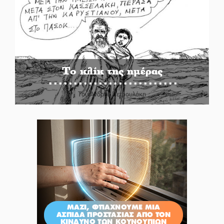
Το κλίκ της ημέρας
Του Ανδρέα Πετρουλάκη