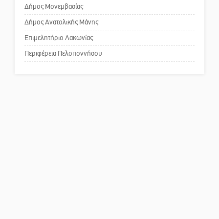
για τη λειτουργία του ΚΑΠΗ
Δήμος Μονεμβασίας
Δήμος Ανατολικής Μάνης
Το δικό σας σχόλιο: Παράδειγμα
κοινωνικής αναισθησίας
Επιμελητήριο Λακωνίας
Περιφέρεια Πελοποννήσου
Πού βρίσκεται το ιστορικό
κέντρο της Σπάρτης;