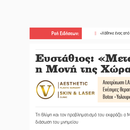
Ροή Ειδήσεων
:
||
«Χάθηκε ένας από τους απλο
Ευστάθιος: «Μετά
η Μονή της Χώρας
Τη θλίψη και τον προβληματισμό του εκφράζει ο Μ
διάσωση του μνημείου