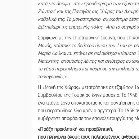
κατά μία άποψη, στον προσδιορισμό των εξαιρετ
Ζώντων" και της Παναγίας ως “Χώρας του Αχωρήτ
καθολικό της. Το μοναστηριακό συγκρότημα δέσπο
Edirnekapı της σημερινής πόλης. Από το συγκρότ
Σύμφωνα με την επιστημονική έρευνα, που επικαλ
Μονής, κτίστηκε το δεύτερο ήμισυ του 11ου αι. 
Μαρία Δούκαινα, επάνω σε παλαιότερα κτίσματα.
Μετοχίτης, σπουδαίος λόγιος και ανώτερος αυτο
το νότιο παρεκκλήσιο και κόσμησε την εκκλησία 
τοιχογραφίες».
Η «Μονή της Χώρας» μετατράπηκε σε τζαμί τον 1
Συμβουλίου της Τουρκίας έγινε μουσείο. Το 1948 
ένα τιτάνιο έργο αποκατάστασης και συντήρησης 
που περατώθηκε λίγα χρόνια αργότερα. Το 1958 άν
κυβέρνηση αποφάσισε την επαναλειτουργία της Μ
«Πράξη προκλητική και προσβλητική,
που πληγώνει όλους τους πολιτισμένους ανθρώπ