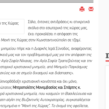
Σάλο, έντονες αντιδράσεις κι επικριτικά
σχόλια στο εσωτερικό της χώρας μας,
έχει προκαλέσει η απόφαση της
ή Μονή της Χώρας στην Κωνσταντινούπολη σε τζαμί.
ύ μνημείου πήρε και η Διαρκής Ιερά Σύνοδος, αναφέροντας
κειά μας και τον προβληματισμό μας για την απόφαση της
 Αγία Σοφία Νίκαιας, την Αγία Σοφία Τραπεζούντας και την
ιστορικό χριστιανικό μνημείο, από Μνημείο Παγκόσμιας
σχύος και σε σημείο διχασμού και διάσπασης».
ληνορθόδοξη χριστιανική κοινότητα και όχι μόνο,
μιώτατος
Μητροπολίτης Μονεμβασίας και Σπάρτης κ.
ρά χριστιανικά μνημεία, που κοσμούν τη Βασιλεύουσα και
ατη αίγλη της Βυζαντινής Αυτοκρατορίας, συγκαταλέγεται
τετμημένα η “Μονή της Χώρας”. Το όνομά της οφείλεται,