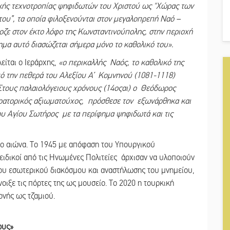
ικής τεχνοτροπίας ψηφιδωτών του Χριστού ως "Χώρας των
ου”, τα οποία φιλοξενούνται στον μεγαλοπρεπή Ναό –
ζε στον έκτο λόφο της Κωνσταντινούπολης, στην περιοχή
ημα αυτό διασώζεται σήμερα μόνο το καθολικό του».
είται ο Ιεράρχης,
«ο περικαλλής Ναός, το καθολικό της
από την πεθερά του Αλεξίου Α΄ Κομνηνού (1081-1118)
 Στους παλαιολόγειους χρόνους (14οςαι) ο Θεόδωρος
κρατορικός αξιωματούχος, πρόσθεσε τον εξωνάρθηκα και
του Αγίου Σωτήρος με τα περίφημα ψηφιδωτά και τις
6ο αιώνα. Το 1945 με απόφαση του Υπουργικού
ειδικοί από τις Ηνωμένες Πολιτείες άρχισαν να υλοποιούν
του εσωτερικού διακόσμου και αναστήλωσης του μνημείου,
οιξε τις πόρτες της ως μουσείο. Το 2020 η τουρκική
ονής ως τζαμιού.
ους»