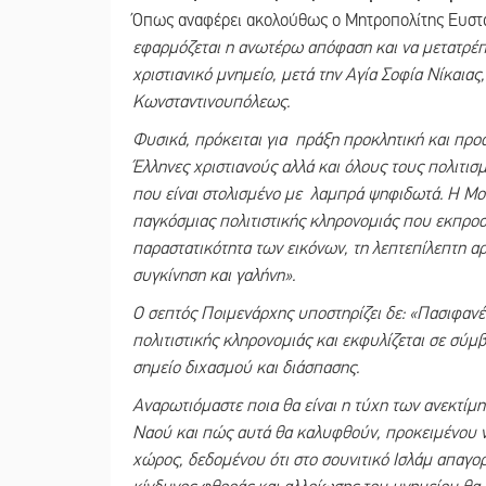
Όπως αναφέρει ακολούθως ο Μητροπολίτης Ευστά
εφαρμόζεται η ανωτέρω απόφαση και να μετατρέπετ
χριστιανικό μνημείο, μετά την Αγία Σοφία Νίκαιας
Κωνσταντινουπόλεως.
Φυσικά, πρόκειται για πράξη προκλητική και προ
Έλληνες χριστιανούς αλλά και όλους τους πολιτι
που είναι στολισμένο με λαμπρά ψηφιδωτά. Η Μον
παγκόσμιας πολιτιστικής κληρονομιάς που εκπροσ
παραστατικότητα των εικόνων, τη λεπτεπίλεπτη α
συγκίνηση και γαλήνη».
Ο σεπτός Ποιμενάρχης υποστηρίζει δε: «Πασιφανέσ
πολιτιστικής κληρονομιάς και εκφυλίζεται σε σύμ
σημείο διχασμού και διάσπασης.
Αναρωτιόμαστε ποια θα είναι η τύχη των ανεκτί
Ναού και πώς αυτά θα καλυφθούν, προκειμένου ν
χώρος, δεδομένου ότι στο σουνιτικό Ισλάμ απαγ