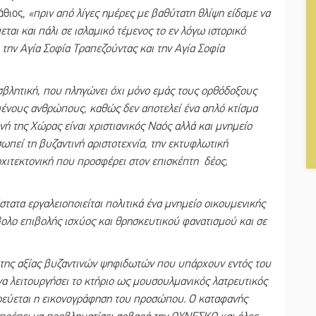
θιος,
«πριν από λίγες ημέρες με βαθύτατη θλίψη είδαμε να
αι και πάλι σε ισλαμικό τέμενος το εν λόγω ιστορικό
, την Αγία Σοφία Τραπεζούντας και την Αγία Σοφία
σβλητική, που πληγώνει όχι μόνο εμάς τους ορθόδοξους
σμένους ανθρώπους, καθώς δεν αποτελεί ένα απλό κτίσμα
ή της Χώρας είναι χριστιανικός Ναός αλλά και μνημείο
ωπεί τη βυζαντινή αριστοτεχνία, την εκτυφλωτική
ρχιτεκτονική που προσφέρει στον επισκέπτη δέος,
τατα εργαλειοποιείται πολιτικά ένα μνημείο οικουμενικής
βολο επιβολής ισχύος και θρησκευτικού φανατισμού και σε
μητης αξίας βυζαντινών ψηφιδωτών που υπάρχουν εντός του
α λειτουργήσει το κτήριο ως μουσουλμανικός λατρευτικός
ορεύεται η εικονογράφηση του προσώπου. Ο καταφανής